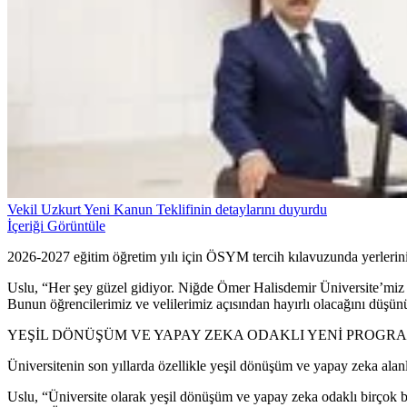
Vekil Uzkurt Yeni Kanun Teklifinin detaylarını duyurdu
İçeriği Görüntüle
2026-2027 eğitim öğretim yılı için ÖSYM tercih kılavuzunda yerlerini a
Uslu, “Her şey güzel gidiyor. Niğde Ömer Halisdemir Üniversite’miz 
Bunun öğrencilerimiz ve velilerimiz açısından hayırlı olacağını düşü
YEŞİL DÖNÜŞÜM VE YAPAY ZEKA ODAKLI YENİ PROGR
Üniversitenin son yıllarda özellikle yeşil dönüşüm ve yapay zeka alanl
Uslu, “Üniversite olarak yeşil dönüşüm ve yapay zeka odaklı birçok 