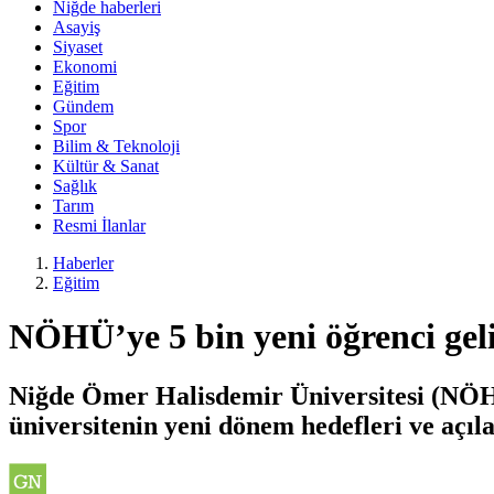
Niğde haberleri
Asayiş
Siyaset
Ekonomi
Eğitim
Gündem
Spor
Bilim & Teknoloji
Kültür & Sanat
Sağlık
Tarım
Resmi İlanlar
Haberler
Eğitim
NÖHÜ’ye 5 bin yeni öğrenci geli
Niğde Ömer Halisdemir Üniversitesi (NÖHÜ
üniversitenin yeni dönem hedefleri ve aç