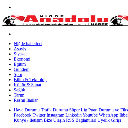
Niğde haberleri
Asayiş
Siyaset
Ekonomi
Eğitim
Gündem
Spor
Bilim & Teknoloji
Kültür & Sanat
Sağlık
Tarım
Resmi İlanlar
Hava Durumu
Trafik Durumu
Süper Lig Puan Durumu ve Fiks
Facebook
Twitter
Instagram
Linkedin
Youtube
WhatsApp İhbar
Künye / İletişim
Bize Ulaşın
RSS Bağlantıları
Üyelik Girişi