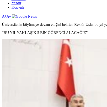
Yazdır
Kopyala
-
+
A
A
Üniversitenin büyümeye devam ettiğini belirten Rektör Uslu, bu yıl ya
“BU YIL YAKLAŞIK 5 BİN ÖĞRENCİ ALACAĞIZ”