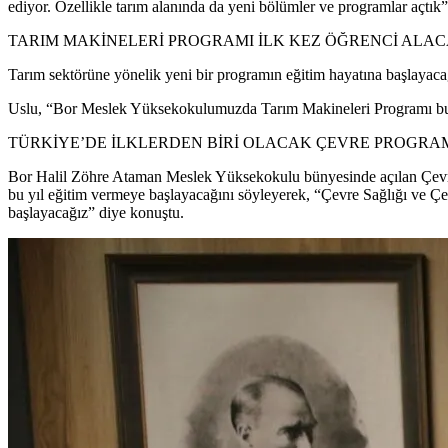
ediyor. Özellikle tarım alanında da yeni bölümler ve programlar açtık” 
TARIM MAKİNELERİ PROGRAMI İLK KEZ ÖĞRENCİ ALA
Tarım sektörüne yönelik yeni bir programın eğitim hayatına başlayaca
Uslu, “Bor Meslek Yüksekokulumuzda Tarım Makineleri Programı bu yı
TÜRKİYE’DE İLKLERDEN BİRİ OLACAK ÇEVRE PROGRA
Bor Halil Zöhre Ataman Meslek Yüksekokulu bünyesinde açılan Çevre 
bu yıl eğitim vermeye başlayacağını söyleyerek, “Çevre Sağlığı ve Çev
başlayacağız” diye konuştu.