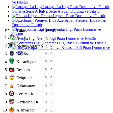
ve Fikstür
İspanya La Liga Puan Durumu ve Fikstür
İtalya Serie A Puan Durumu ve Fikstür
Fransa Ligue 1 Puan Durumu ve Fikstür
Azerbaijan Premyer Liqa Puan
Durumu ve Fikstür
Şampiyonlar Ligi Puan Durumu ve
#
Takım
O
P
Fikstür
1
Amed
0
0
Avrupa Ligi Puan Durumu ve Fikstür
Konferans Ligi Puan Durumu ve Fikstür
2
Erzurumspor FK
0
0
Dünya Kupası 2026 Puan Durumu ve
Fikstür
3
Başakşehir
0
0
4
Kocaelispor
0
0
5
Beşiktaş
0
0
6
Eyüpspor
0
0
7
Galatasaray
0
0
8
Çorum FK
0
0
9
Gaziantep FK
0
0
10
Alanyaspor
0
0