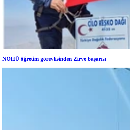
NÖHÜ öğretim görevlisinden Zirve başarısı