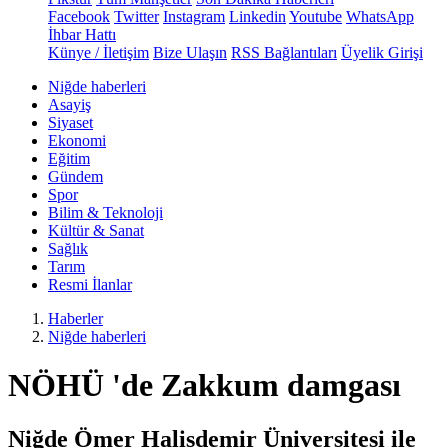
Facebook
Twitter
Instagram
Linkedin
Youtube
WhatsApp
İhbar Hattı
Künye / İletişim
Bize Ulaşın
RSS Bağlantıları
Üyelik Girişi
Niğde haberleri
Asayiş
Siyaset
Ekonomi
Eğitim
Gündem
Spor
Bilim & Teknoloji
Kültür & Sanat
Sağlık
Tarım
Resmi İlanlar
Haberler
Niğde haberleri
NÖHÜ 'de Zakkum damgası
Niğde Ömer Halisdemir Üniversitesi ile