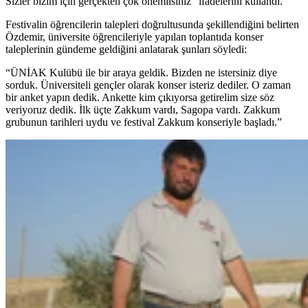
Sizler bizim için gerçekten çok önemlisiniz” ifadelerini kullandı.
Festivalin öğrencilerin talepleri doğrultusunda şekillendiğini belirten
Özdemir, üniversite öğrencileriyle yapılan toplantıda konser
taleplerinin gündeme geldiğini anlatarak şunları söyledi:
“ÜNİAK Kulübü ile bir araya geldik. Bizden ne istersiniz diye
sorduk. Üniversiteli gençler olarak konser isteriz dediler. O zaman
bir anket yapın dedik. Ankette kim çıkıyorsa getirelim size söz
veriyoruz dedik. İlk üçte Zakkum vardı, Sagopa vardı. Zakkum
grubunun tarihleri uydu ve festival Zakkum konseriyle başladı.”