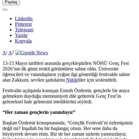
Paylaş
Linkedin
Pinterest
Telegram
Yazdır
Kopyala
-
+
A
A
13-15 Mayıs tarihleri arasında gerçekleştirilen NÖHÜ Genç Fest
2026’nın ilk günü renkli görüntülere sahne oldu. Üniversite
öğrencileri ve vatandaşların yoğun ilgi gösterdiği festivalde sahne
alan Zakkum, sevilen şarkılarını
Niğde
liler için seslendirdi.
Festivalin açılışında konuşan Emrah Özdemir, gençlerle bir araya
gelmekten duyduğu memnuniyeti dile getirerek Genç Fest’in
geleneksel hale gelmesini istediklerini söyledi.
“Her zaman gençlerin yanındayız”
Başkan Özdemir konuşmasında, “Gençlik Festivali’ni özlemişsiniz
değil mi? İnşallah bu bir başlangıç olsun. Her sene daha da
büyüyerek devam etsin. Biz de her zaman sizlerin yanınızdayız.