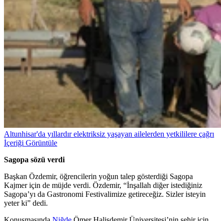
Altunhisar'da yıllardır elektriksiz yaşayan ailelerden yetkililere çağrı
İçeriği Görüntüle
Sagopa sözü verdi
Başkan Özdemir, öğrencilerin yoğun talep gösterdiği Sagopa
Kajmer için de müjde verdi. Özdemir, “İnşallah diğer istediğiniz
Sagopa’yı da Gastronomi Festivalimize getireceğiz. Sizler isteyin
yeter ki” dedi.
Konuşmasında
Niğde
Ömer Halisdemir Üniversitesi’nin şehir için