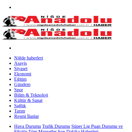
Niğde haberleri
Asayiş
Siyaset
Ekonomi
Eğitim
Gündem
Spor
Bilim & Teknoloji
Kültür & Sanat
Sağlık
Tarım
Resmi İlanlar
Hava Durumu
Trafik Durumu
Süper Lig Puan Durumu ve
Fikstür
Tüm Manşetler
Son Dakika Haberleri