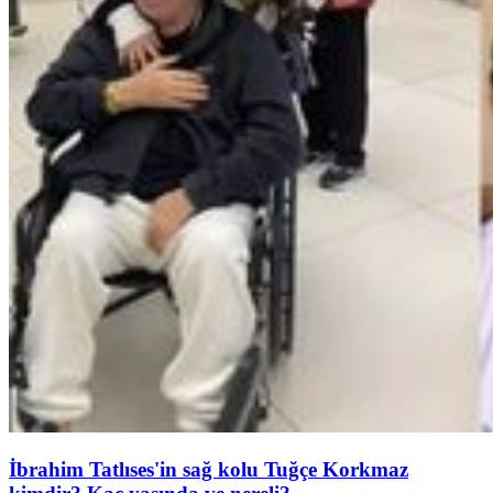
İbrahim Tatlıses'in sağ kolu Tuğçe Korkmaz