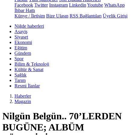
Facebook
Twitter
Instagram
Linkedin
Youtube
WhatsApp
İhbar Hattı
Künye / İletişim
Bize Ulaşın
RSS Bağlantıları
Üyelik Girişi
Niğde haberleri
Asayiş
Siyaset
Ekonomi
Eğitim
Gündem
Spor
Bilim & Teknoloji
Kültür & Sanat
Sağlık
Tarım
Resmi İlanlar
Haberler
Magazin
Nilgün Belgün.. 70’LERDEN
BUGÜNE; ALBÜM