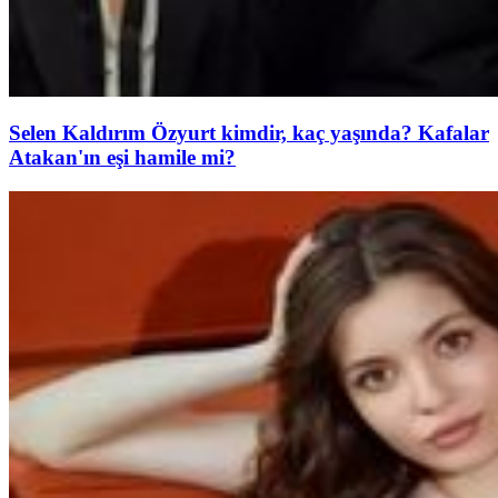
Selen Kaldırım Özyurt kimdir, kaç yaşında? Kafalar
Atakan'ın eşi hamile mi?