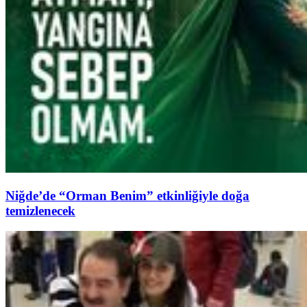
Niğde’de “Orman Benim” etkinliğiyle doğa
temizlenecek