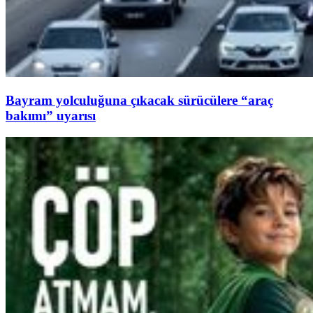
Bayram yolculuğuna çıkacak sürücülere “araç
bakımı” uyarısı