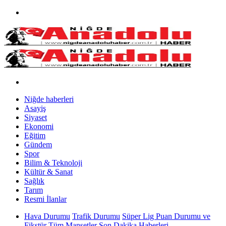
Niğde haberleri
Asayiş
Siyaset
Ekonomi
Eğitim
Gündem
Spor
Bilim & Teknoloji
Kültür & Sanat
Sağlık
Tarım
Resmi İlanlar
Hava Durumu
Trafik Durumu
Süper Lig Puan Durumu ve
Fikstür
Tüm Manşetler
Son Dakika Haberleri