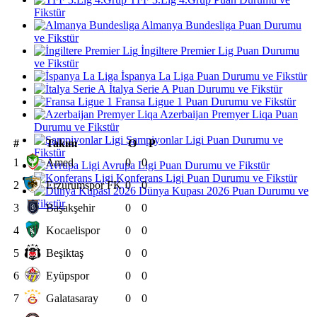
Fikstür
Almanya Bundesliga Puan Durumu
ve Fikstür
İngiltere Premier Lig Puan Durumu
ve Fikstür
İspanya La Liga Puan Durumu ve Fikstür
İtalya Serie A Puan Durumu ve Fikstür
Fransa Ligue 1 Puan Durumu ve Fikstür
Azerbaijan Premyer Liqa Puan
Durumu ve Fikstür
Şampiyonlar Ligi Puan Durumu ve
#
Takım
O
P
Fikstür
1
Amed
0
0
Avrupa Ligi Puan Durumu ve Fikstür
Konferans Ligi Puan Durumu ve Fikstür
2
Erzurumspor FK
0
0
Dünya Kupası 2026 Puan Durumu ve
Fikstür
3
Başakşehir
0
0
4
Kocaelispor
0
0
5
Beşiktaş
0
0
6
Eyüpspor
0
0
7
Galatasaray
0
0