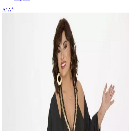
-
+
A
A