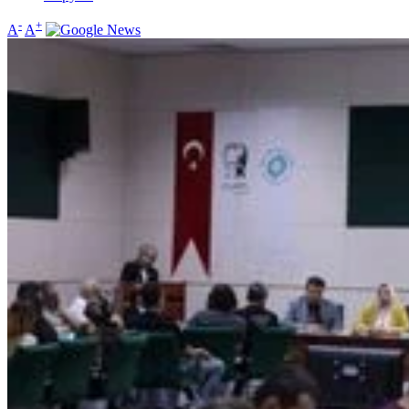
-
+
A
A