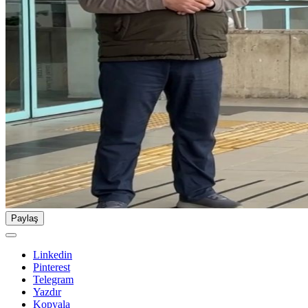
Paylaş
Linkedin
Pinterest
Telegram
Yazdır
Kopyala