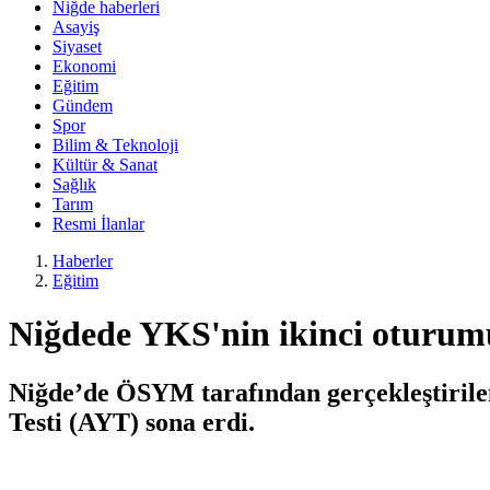
Niğde haberleri
Asayiş
Siyaset
Ekonomi
Eğitim
Gündem
Spor
Bilim & Teknoloji
Kültür & Sanat
Sağlık
Tarım
Resmi İlanlar
Haberler
Eğitim
Niğdede YKS'nin ikinci oturum
Niğde’de ÖSYM tarafından gerçekleştirile
Testi (AYT) sona erdi.