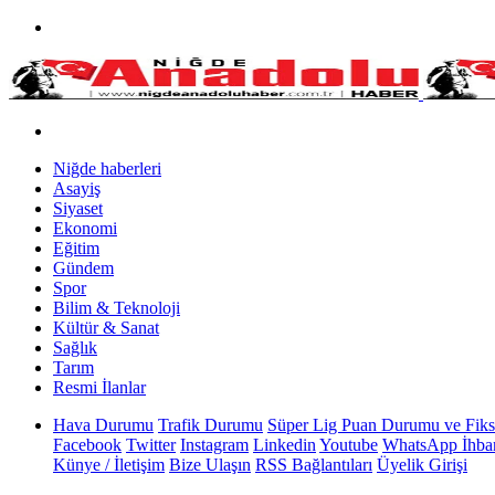
Niğde haberleri
Asayiş
Siyaset
Ekonomi
Eğitim
Gündem
Spor
Bilim & Teknoloji
Kültür & Sanat
Sağlık
Tarım
Resmi İlanlar
Hava Durumu
Trafik Durumu
Süper Lig Puan Durumu ve Fiks
Facebook
Twitter
Instagram
Linkedin
Youtube
WhatsApp İhbar
Künye / İletişim
Bize Ulaşın
RSS Bağlantıları
Üyelik Girişi