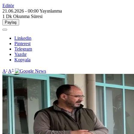
Editör
21.06.2026 - 00:00
Yayınlanma
1 Dk
Okunma Süresi
Paylaş
Linkedin
Pinterest
Telegram
Yazdır
Kopyala
-
+
A
A