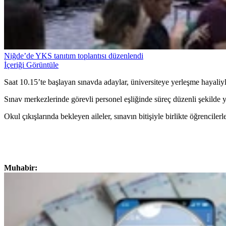
Niğde’de YKS tanıtım toplantısı düzenlendi
İçeriği Görüntüle
Saat 10.15’te başlayan sınavda adaylar, üniversiteye yerleşme hayaliyl
Sınav merkezlerinde görevli personel eşliğinde süreç düzenli şekilde y
Okul çıkışlarında bekleyen aileler, sınavın bitişiyle birlikte öğrencile
Muhabir: