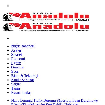
Niğde haberleri
Asayiş
Siyaset
Ekonomi
Eğitim
Gündem
Spor
Bilim & Teknoloji
Kültür & Sanat
Sağlık
Tarım
Resmi İlanlar
Hava Durumu
Trafik Durumu
Süper Lig Puan Durumu ve
Fikstür
Tüm Manşetler
Son Dakika Haberleri