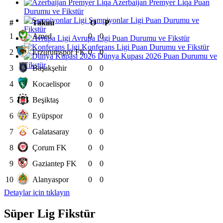
Azerbaijan Premyer Liqa Puan
Durumu ve Fikstür
Şampiyonlar Ligi Puan Durumu ve
#
Takım
O
P
Fikstür
1
Amed
0
0
Avrupa Ligi Puan Durumu ve Fikstür
Konferans Ligi Puan Durumu ve Fikstür
2
Erzurumspor FK
0
0
Dünya Kupası 2026 Puan Durumu ve
Fikstür
3
Başakşehir
0
0
4
Kocaelispor
0
0
5
Beşiktaş
0
0
6
Eyüpspor
0
0
7
Galatasaray
0
0
8
Çorum FK
0
0
9
Gaziantep FK
0
0
10
Alanyaspor
0
0
Detaylar için tıklayın
Süper Lig Fikstür