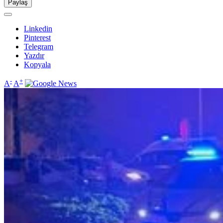
Paylaş
Linkedin
Pinterest
Telegram
Yazdır
Kopyala
-
+
A
A