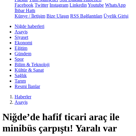
Facebook
Twitter
Instagram
Linkedin
Youtube
WhatsApp
İhbar Hattı
Künye / İletişim
Bize Ulaşın
RSS Bağlantıları
Üyelik Girişi
Niğde haberleri
Asayiş
Siyaset
Ekonomi
Eğitim
Gündem
Spor
Bilim & Teknoloji
Kültür & Sanat
Sağlık
Tarım
Resmi İlanlar
Haberler
Asayiş
Niğde’de hafif ticari araç ile
minibüs çarpıştı! Yaralı var