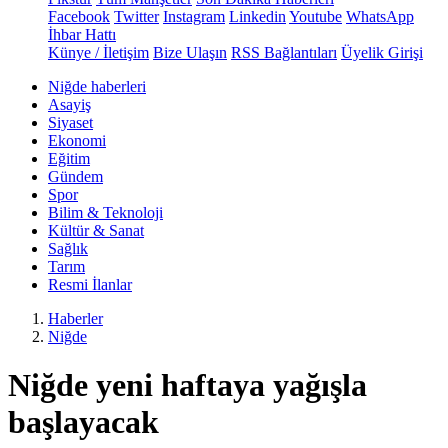
Facebook
Twitter
Instagram
Linkedin
Youtube
WhatsApp
İhbar Hattı
Künye / İletişim
Bize Ulaşın
RSS Bağlantıları
Üyelik Girişi
Niğde haberleri
Asayiş
Siyaset
Ekonomi
Eğitim
Gündem
Spor
Bilim & Teknoloji
Kültür & Sanat
Sağlık
Tarım
Resmi İlanlar
Haberler
Niğde
Niğde yeni haftaya yağışla
başlayacak