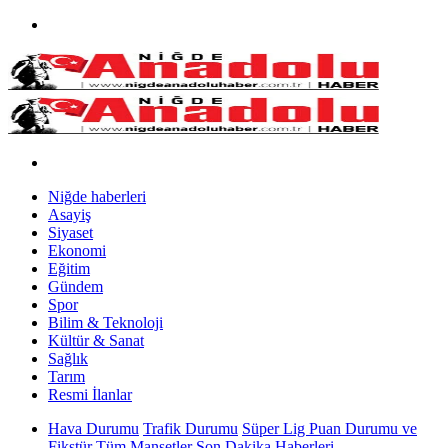
Niğde haberleri
Asayiş
Siyaset
Ekonomi
Eğitim
Gündem
Spor
Bilim & Teknoloji
Kültür & Sanat
Sağlık
Tarım
Resmi İlanlar
Hava Durumu
Trafik Durumu
Süper Lig Puan Durumu ve
Fikstür
Tüm Manşetler
Son Dakika Haberleri