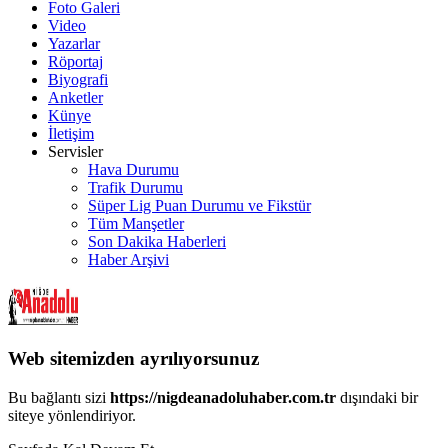
Foto Galeri
Video
Yazarlar
Röportaj
Biyografi
Anketler
Künye
İletişim
Servisler
Hava Durumu
Trafik Durumu
Süper Lig Puan Durumu ve Fikstür
Tüm Manşetler
Son Dakika Haberleri
Haber Arşivi
Web sitemizden ayrılıyorsunuz
Bu bağlantı sizi
https://nigdeanadoluhaber.com.tr
dışındaki bir
siteye yönlendiriyor.