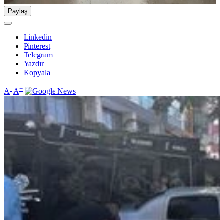
Paylaş
Linkedin
Pinterest
Telegram
Yazdır
Kopyala
-
+
A
A