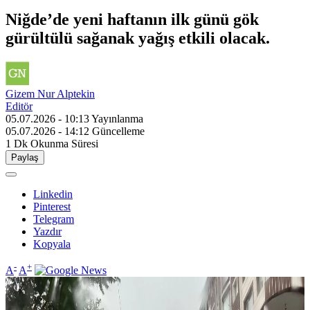
Niğde’de yeni haftanın ilk günü gök
gürültülü sağanak yağış etkili olacak.
Gizem Nur Alptekin
Editör
05.07.2026 - 10:13
Yayınlanma
05.07.2026 - 14:12
Güncelleme
1 Dk
Okunma Süresi
Paylaş
Linkedin
Pinterest
Telegram
Yazdır
Kopyala
-
+
A
A