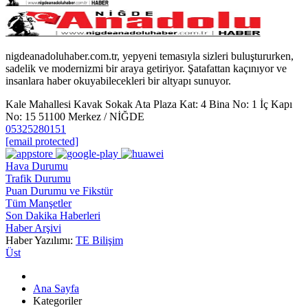
nigdeanadoluhaber.com.tr, yepyeni temasıyla sizleri buluştururken,
sadelik ve modernizmi bir araya getiriyor. Şatafattan kaçınıyor ve
insanlara haber okuyabilecekleri bir altyapı sunuyor.
Kale Mahallesi Kavak Sokak Ata Plaza Kat: 4 Bina No: 1 İç Kapı
No: 15 51100 Merkez / NİĞDE
05325280151
[email protected]
Hava Durumu
Trafik Durumu
Puan Durumu ve Fikstür
Tüm Manşetler
Son Dakika Haberleri
Haber Arşivi
Haber Yazılımı:
TE Bilişim
Üst
Ana Sayfa
Kategoriler