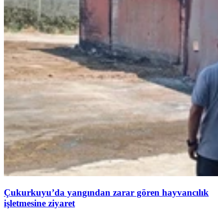
Çukurkuyu’da yangından zarar gören hayvancılık
işletmesine ziyaret