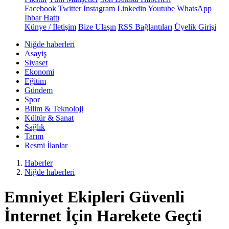
Facebook
Twitter
Instagram
Linkedin
Youtube
WhatsApp
İhbar Hattı
Künye / İletişim
Bize Ulaşın
RSS Bağlantıları
Üyelik Girişi
Niğde haberleri
Asayiş
Siyaset
Ekonomi
Eğitim
Gündem
Spor
Bilim & Teknoloji
Kültür & Sanat
Sağlık
Tarım
Resmi İlanlar
Haberler
Niğde haberleri
Emniyet Ekipleri Güvenli
İnternet İçin Harekete Geçti