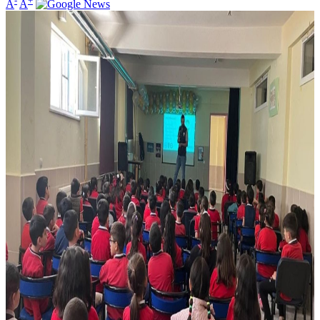
-
+
A
A