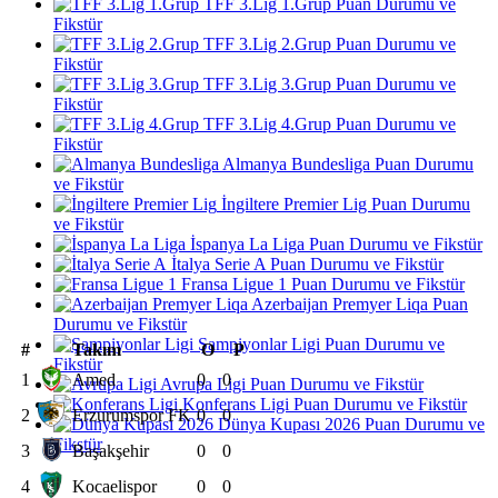
TFF 3.Lig 1.Grup Puan Durumu ve
Fikstür
TFF 3.Lig 2.Grup Puan Durumu ve
Fikstür
TFF 3.Lig 3.Grup Puan Durumu ve
Fikstür
TFF 3.Lig 4.Grup Puan Durumu ve
Fikstür
Almanya Bundesliga Puan Durumu
ve Fikstür
İngiltere Premier Lig Puan Durumu
ve Fikstür
İspanya La Liga Puan Durumu ve Fikstür
İtalya Serie A Puan Durumu ve Fikstür
Fransa Ligue 1 Puan Durumu ve Fikstür
Azerbaijan Premyer Liqa Puan
Durumu ve Fikstür
Şampiyonlar Ligi Puan Durumu ve
#
Takım
O
P
Fikstür
1
Amed
0
0
Avrupa Ligi Puan Durumu ve Fikstür
Konferans Ligi Puan Durumu ve Fikstür
2
Erzurumspor FK
0
0
Dünya Kupası 2026 Puan Durumu ve
Fikstür
3
Başakşehir
0
0
4
Kocaelispor
0
0