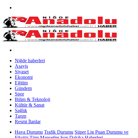
Niğde haberleri
Asayiş
Siyaset
Ekonomi
Eğitim
Gündem
Spor
Bilim & Teknoloji
Kültür & Sanat
Sağlık
Tarım
Resmi İlanlar
Hava Durumu
Trafik Durumu
Süper Lig Puan Durumu ve
Fikstür
Tüm Manşetler
Son Dakika Haberleri