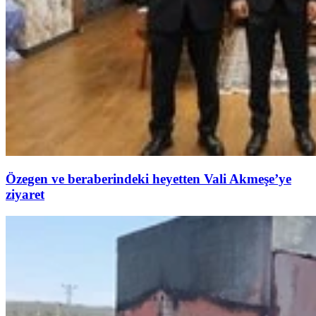
Özegen ve beraberindeki heyetten Vali Akmeşe’ye
ziyaret