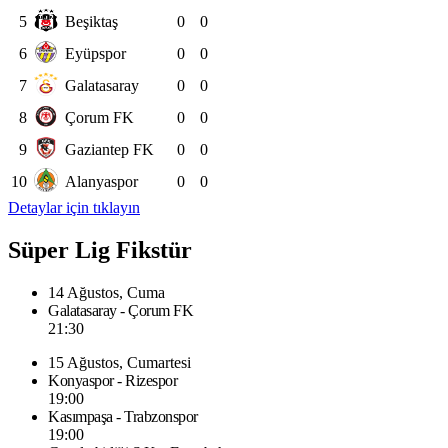
5
Beşiktaş
0
0
6
Eyüpspor
0
0
7
Galatasaray
0
0
8
Çorum FK
0
0
9
Gaziantep FK
0
0
10
Alanyaspor
0
0
Detaylar için tıklayın
Süper Lig Fikstür
14 Ağustos, Cuma
Galatasaray - Çorum FK
21:30
15 Ağustos, Cumartesi
Konyaspor - Rizespor
19:00
Kasımpaşa - Trabzonspor
19:00