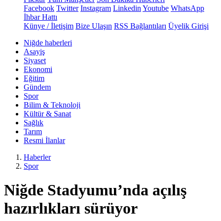
Facebook
Twitter
Instagram
Linkedin
Youtube
WhatsApp
İhbar Hattı
Künye / İletişim
Bize Ulaşın
RSS Bağlantıları
Üyelik Girişi
Niğde haberleri
Asayiş
Siyaset
Ekonomi
Eğitim
Gündem
Spor
Bilim & Teknoloji
Kültür & Sanat
Sağlık
Tarım
Resmi İlanlar
Haberler
Spor
Niğde Stadyumu’nda açılış
hazırlıkları sürüyor