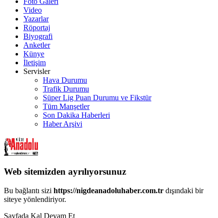
Foto Galeri
Video
Yazarlar
Röportaj
Biyografi
Anketler
Künye
İletişim
Servisler
Hava Durumu
Trafik Durumu
Süper Lig Puan Durumu ve Fikstür
Tüm Manşetler
Son Dakika Haberleri
Haber Arşivi
Web sitemizden ayrılıyorsunuz
Bu bağlantı sizi
https://nigdeanadoluhaber.com.tr
dışındaki bir
siteye yönlendiriyor.
Sayfada Kal
Devam Et