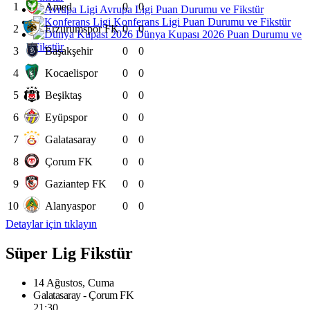
1
Amed
0
0
Avrupa Ligi Puan Durumu ve Fikstür
Konferans Ligi Puan Durumu ve Fikstür
2
Erzurumspor FK
0
0
Dünya Kupası 2026 Puan Durumu ve
Fikstür
3
Başakşehir
0
0
4
Kocaelispor
0
0
5
Beşiktaş
0
0
6
Eyüpspor
0
0
7
Galatasaray
0
0
8
Çorum FK
0
0
9
Gaziantep FK
0
0
10
Alanyaspor
0
0
Detaylar için tıklayın
Süper Lig Fikstür
14 Ağustos, Cuma
Galatasaray - Çorum FK
21:30