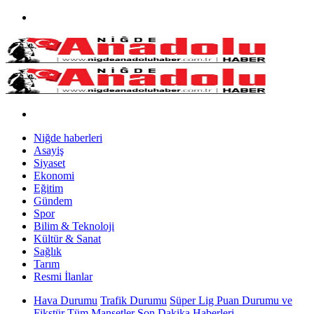
Niğde haberleri
Asayiş
Siyaset
Ekonomi
Eğitim
Gündem
Spor
Bilim & Teknoloji
Kültür & Sanat
Sağlık
Tarım
Resmi İlanlar
Hava Durumu
Trafik Durumu
Süper Lig Puan Durumu ve
Fikstür
Tüm Manşetler
Son Dakika Haberleri