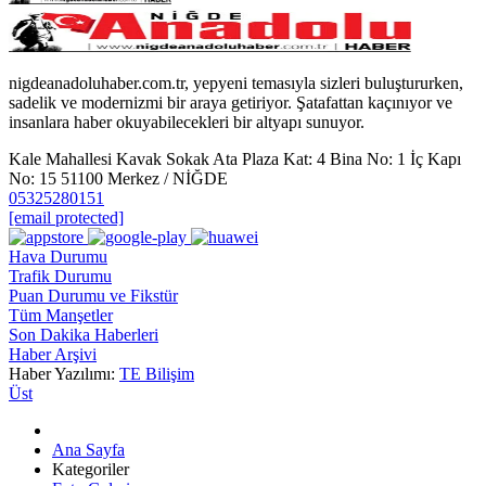
nigdeanadoluhaber.com.tr, yepyeni temasıyla sizleri buluştururken,
sadelik ve modernizmi bir araya getiriyor. Şatafattan kaçınıyor ve
insanlara haber okuyabilecekleri bir altyapı sunuyor.
Kale Mahallesi Kavak Sokak Ata Plaza Kat: 4 Bina No: 1 İç Kapı
No: 15 51100 Merkez / NİĞDE
05325280151
[email protected]
Hava Durumu
Trafik Durumu
Puan Durumu ve Fikstür
Tüm Manşetler
Son Dakika Haberleri
Haber Arşivi
Haber Yazılımı:
TE Bilişim
Üst
Ana Sayfa
Kategoriler