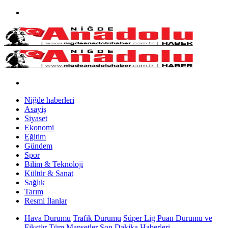
Niğde haberleri
Asayiş
Siyaset
Ekonomi
Eğitim
Gündem
Spor
Bilim & Teknoloji
Kültür & Sanat
Sağlık
Tarım
Resmi İlanlar
Hava Durumu
Trafik Durumu
Süper Lig Puan Durumu ve
Fikstür
Tüm Manşetler
Son Dakika Haberleri