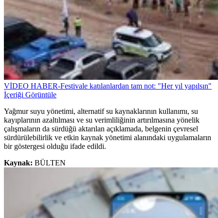
VİDEO HABER-Festivale katılanlardan tam not: "Her yıl yapılsın"
İçeriği Görüntüle
Yağmur suyu yönetimi, alternatif su kaynaklarının kullanımı, su
kayıplarının azaltılması ve su verimliliğinin artırılmasına yönelik
çalışmaların da sürdüğü aktarılan açıklamada, belgenin çevresel
sürdürülebilirlik ve etkin kaynak yönetimi alanındaki uygulamaların
bir göstergesi olduğu ifade edildi.
Kaynak:
BÜLTEN