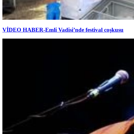
VİDEO HABER-Emli Vadisi’nde festival coşkusu