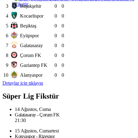
Fikstür
3
Başakşehir
0
0
4
Kocaelispor
0
0
5
Beşiktaş
0
0
6
Eyüpspor
0
0
7
Galatasaray
0
0
8
Çorum FK
0
0
9
Gaziantep FK
0
0
10
Alanyaspor
0
0
Detaylar için tıklayın
Süper Lig Fikstür
14 Ağustos, Cuma
Galatasaray - Çorum FK
21:30
15 Ağustos, Cumartesi
Konyaspor - Rizespor