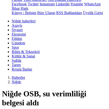
Facebook
Twitter
Instagram
Linkedin
Youtube
WhatsApp
İhbar Hattı
Künye / İletişim
Bize Ulaşın
RSS Bağlantıları
Üyelik Girişi
Niğde haberleri
Asayiş
Siyaset
Ekonomi
Eğitim
Gündem
Spor
Bilim & Teknoloji
Kültür & Sanat
Sağlık
Tarım
Resmi İlanlar
Haberler
Niğde
Niğde OSB, su verimliliği
belgesi aldı