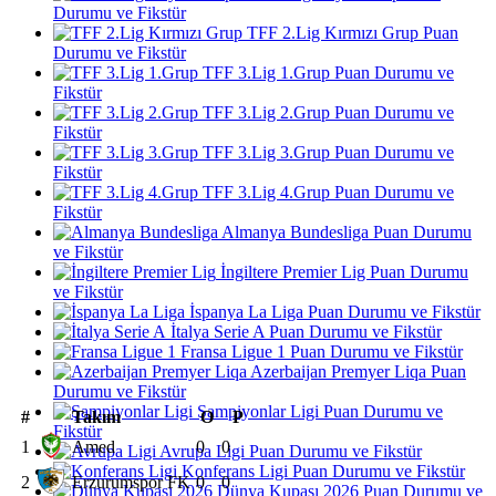
Durumu ve Fikstür
TFF 2.Lig Kırmızı Grup Puan
Durumu ve Fikstür
TFF 3.Lig 1.Grup Puan Durumu ve
Fikstür
TFF 3.Lig 2.Grup Puan Durumu ve
Fikstür
TFF 3.Lig 3.Grup Puan Durumu ve
Fikstür
TFF 3.Lig 4.Grup Puan Durumu ve
Fikstür
Almanya Bundesliga Puan Durumu
ve Fikstür
İngiltere Premier Lig Puan Durumu
ve Fikstür
İspanya La Liga Puan Durumu ve Fikstür
İtalya Serie A Puan Durumu ve Fikstür
Fransa Ligue 1 Puan Durumu ve Fikstür
Azerbaijan Premyer Liqa Puan
Durumu ve Fikstür
Şampiyonlar Ligi Puan Durumu ve
#
Takım
O
P
Fikstür
1
Amed
0
0
Avrupa Ligi Puan Durumu ve Fikstür
Konferans Ligi Puan Durumu ve Fikstür
2
Erzurumspor FK
0
0
Dünya Kupası 2026 Puan Durumu ve