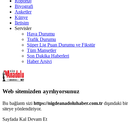
Röportaj
Biyografi
Anketler
Künye
İletişim
Servisler
Hava Durumu
Trafik Durumu
Süper Lig Puan Durumu ve Fikstür
Tüm Manşetler
Son Dakika Haberleri
Haber Arşivi
Web sitemizden ayrılıyorsunuz
Bu bağlantı sizi
https://nigdeanadoluhaber.com.tr
dışındaki bir
siteye yönlendiriyor.
Sayfada Kal
Devam Et