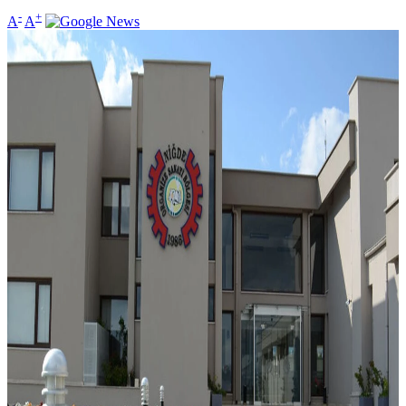
-
+
A
A