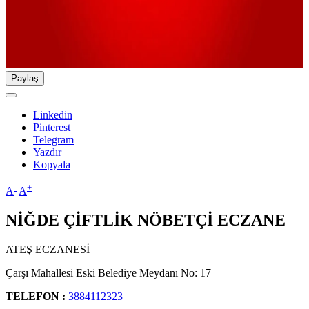
Paylaş
Linkedin
Pinterest
Telegram
Yazdır
Kopyala
-
+
A
A
NİĞDE ÇİFTLİK NÖBETÇİ ECZANE
ATEŞ ECZANESİ
Çarşı Mahallesi Eski Belediye Meydanı No: 17
TELEFON :
3884112323