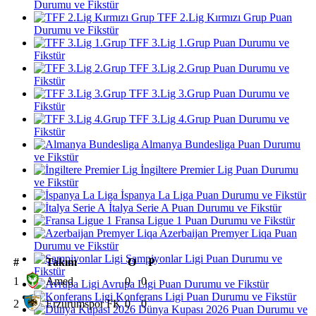
Durumu ve Fikstür
TFF 2.Lig Kırmızı Grup Puan
Durumu ve Fikstür
TFF 3.Lig 1.Grup Puan Durumu ve
Fikstür
TFF 3.Lig 2.Grup Puan Durumu ve
Fikstür
TFF 3.Lig 3.Grup Puan Durumu ve
Fikstür
TFF 3.Lig 4.Grup Puan Durumu ve
Fikstür
Almanya Bundesliga Puan Durumu
ve Fikstür
İngiltere Premier Lig Puan Durumu
ve Fikstür
İspanya La Liga Puan Durumu ve Fikstür
İtalya Serie A Puan Durumu ve Fikstür
Fransa Ligue 1 Puan Durumu ve Fikstür
Azerbaijan Premyer Liqa Puan
Durumu ve Fikstür
Şampiyonlar Ligi Puan Durumu ve
#
Takım
O
P
Fikstür
1
Amed
0
0
Avrupa Ligi Puan Durumu ve Fikstür
Konferans Ligi Puan Durumu ve Fikstür
2
Erzurumspor FK
0
0
Dünya Kupası 2026 Puan Durumu ve