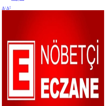
-
+
A
A