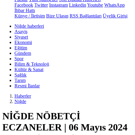
Facebook
Twitter
Instagram
Linkedin
Youtube
WhatsApp
İhbar Hattı
Künye / İletişim
Bize Ulaşın
RSS Bağlantıları
Üyelik Girişi
Niğde haberleri
Asayiş
Siyaset
Ekonomi
Eğitim
Gündem
Spor
Bilim & Teknoloji
Kültür & Sanat
Sağlık
Tarım
Resmi İlanlar
Haberler
Niğde
NİĞDE NÖBETÇİ
ECZANELER | 06 Mayıs 2024