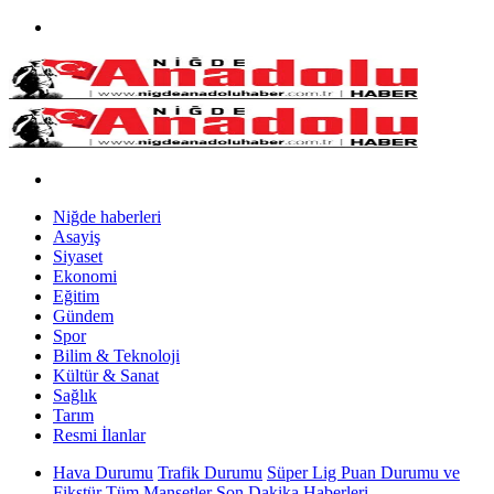
Niğde haberleri
Asayiş
Siyaset
Ekonomi
Eğitim
Gündem
Spor
Bilim & Teknoloji
Kültür & Sanat
Sağlık
Tarım
Resmi İlanlar
Hava Durumu
Trafik Durumu
Süper Lig Puan Durumu ve
Fikstür
Tüm Manşetler
Son Dakika Haberleri