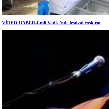
VİDEO HABER-Emli Vadisi’nde festival coşkusu