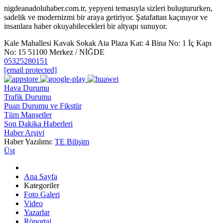
nigdeanadoluhaber.com.tr, yepyeni temasıyla sizleri buluştururken,
sadelik ve modernizmi bir araya getiriyor. Şatafattan kaçınıyor ve
insanlara haber okuyabilecekleri bir altyapı sunuyor.
Kale Mahallesi Kavak Sokak Ata Plaza Kat: 4 Bina No: 1 İç Kapı
No: 15 51100 Merkez / NİĞDE
05325280151
[email protected]
Hava Durumu
Trafik Durumu
Puan Durumu ve Fikstür
Tüm Manşetler
Son Dakika Haberleri
Haber Arşivi
Haber Yazılımı:
TE Bilişim
Üst
Ana Sayfa
Kategoriler
Foto Galeri
Video
Yazarlar
Röportaj