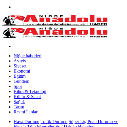
Niğde haberleri
Asayiş
Siyaset
Ekonomi
Eğitim
Gündem
Spor
Bilim & Teknoloji
Kültür & Sanat
Sağlık
Tarım
Resmi İlanlar
Hava Durumu
Trafik Durumu
Süper Lig Puan Durumu ve
Fikstür
Tüm Manşetler
Son Dakika Haberleri