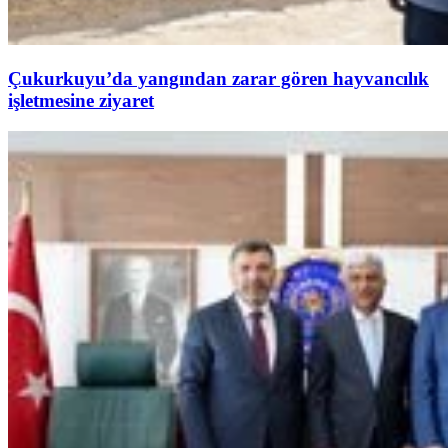
Çukurkuyu’da yangından zarar gören hayvancılık
işletmesine ziyaret