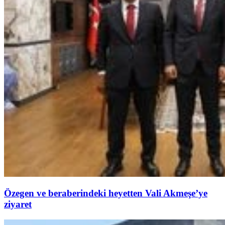
Özegen ve beraberindeki heyetten Vali Akmeşe’ye
ziyaret