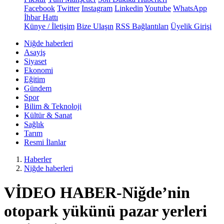
Facebook
Twitter
Instagram
Linkedin
Youtube
WhatsApp
İhbar Hattı
Künye / İletişim
Bize Ulaşın
RSS Bağlantıları
Üyelik Girişi
Niğde haberleri
Asayiş
Siyaset
Ekonomi
Eğitim
Gündem
Spor
Bilim & Teknoloji
Kültür & Sanat
Sağlık
Tarım
Resmi İlanlar
Haberler
Niğde haberleri
VİDEO HABER-Niğde’nin
otopark yükünü pazar yerleri