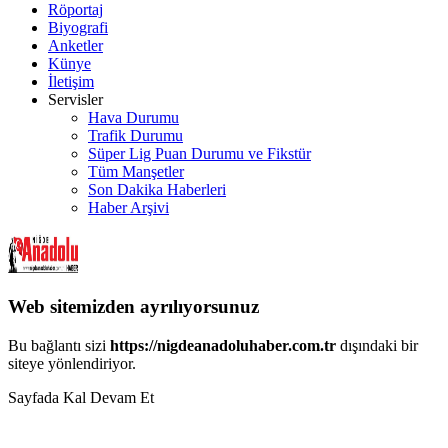
Röportaj
Biyografi
Anketler
Künye
İletişim
Servisler
Hava Durumu
Trafik Durumu
Süper Lig Puan Durumu ve Fikstür
Tüm Manşetler
Son Dakika Haberleri
Haber Arşivi
Web sitemizden ayrılıyorsunuz
Bu bağlantı sizi
https://nigdeanadoluhaber.com.tr
dışındaki bir
siteye yönlendiriyor.
Sayfada Kal
Devam Et