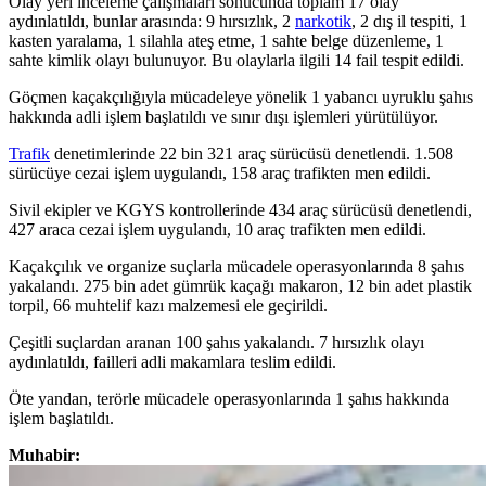
Olay yeri inceleme çalışmaları sonucunda toplam 17 olay
aydınlatıldı, bunlar arasında: 9 hırsızlık, 2
narkotik
, 2 dış il tespiti, 1
kasten yaralama, 1 silahla ateş etme, 1 sahte belge düzenleme, 1
sahte kimlik olayı bulunuyor. Bu olaylarla ilgili 14 fail tespit edildi.
Göçmen kaçakçılığıyla mücadeleye yönelik 1 yabancı uyruklu şahıs
hakkında adli işlem başlatıldı ve sınır dışı işlemleri yürütülüyor.
Trafik
denetimlerinde 22 bin 321 araç sürücüsü denetlendi. 1.508
sürücüye cezai işlem uygulandı, 158 araç trafikten men edildi.
Sivil ekipler ve KGYS kontrollerinde 434 araç sürücüsü denetlendi,
427 araca cezai işlem uygulandı, 10 araç trafikten men edildi.
Kaçakçılık ve organize suçlarla mücadele operasyonlarında 8 şahıs
yakalandı. 275 bin adet gümrük kaçağı makaron, 12 bin adet plastik
torpil, 66 muhtelif kazı malzemesi ele geçirildi.
Çeşitli suçlardan aranan 100 şahıs yakalandı. 7 hırsızlık olayı
aydınlatıldı, failleri adli makamlara teslim edildi.
Öte yandan, terörle mücadele operasyonlarında 1 şahıs hakkında
işlem başlatıldı.
Muhabir: