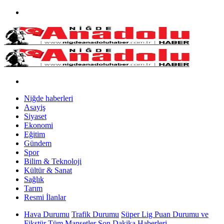
Niğde haberleri
Asayiş
Siyaset
Ekonomi
Eğitim
Gündem
Spor
Bilim & Teknoloji
Kültür & Sanat
Sağlık
Tarım
Resmi İlanlar
Hava Durumu
Trafik Durumu
Süper Lig Puan Durumu ve
Fikstür
Tüm Manşetler
Son Dakika Haberleri