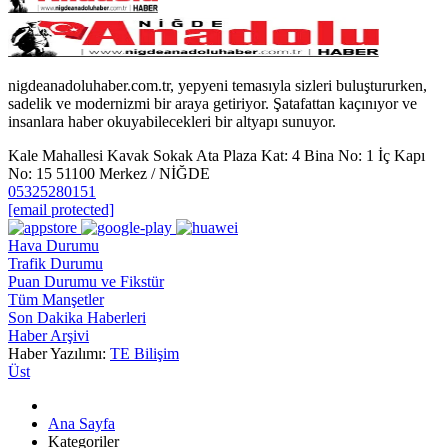
nigdeanadoluhaber.com.tr, yepyeni temasıyla sizleri buluştururken,
sadelik ve modernizmi bir araya getiriyor. Şatafattan kaçınıyor ve
insanlara haber okuyabilecekleri bir altyapı sunuyor.
Kale Mahallesi Kavak Sokak Ata Plaza Kat: 4 Bina No: 1 İç Kapı
No: 15 51100 Merkez / NİĞDE
05325280151
[email protected]
Hava Durumu
Trafik Durumu
Puan Durumu ve Fikstür
Tüm Manşetler
Son Dakika Haberleri
Haber Arşivi
Haber Yazılımı:
TE Bilişim
Üst
Ana Sayfa
Kategoriler