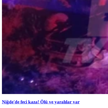
Niğde'de feci kaza! Ölü ve yaralılar var