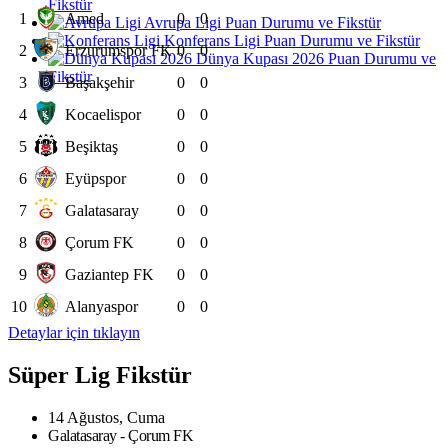
Fikstür
1
Amed
0
0
Avrupa Ligi Puan Durumu ve Fikstür
Konferans Ligi Puan Durumu ve Fikstür
2
Erzurumspor FK
0
0
Dünya Kupası 2026 Puan Durumu ve
Fikstür
3
Başakşehir
0
0
4
Kocaelispor
0
0
5
Beşiktaş
0
0
6
Eyüpspor
0
0
7
Galatasaray
0
0
8
Çorum FK
0
0
9
Gaziantep FK
0
0
10
Alanyaspor
0
0
Detaylar için tıklayın
Süper Lig Fikstür
14 Ağustos, Cuma
Galatasaray - Çorum FK