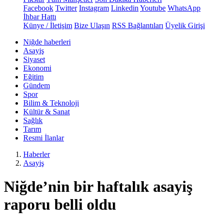
Facebook
Twitter
Instagram
Linkedin
Youtube
WhatsApp
İhbar Hattı
Künye / İletişim
Bize Ulaşın
RSS Bağlantıları
Üyelik Girişi
Niğde haberleri
Asayiş
Siyaset
Ekonomi
Eğitim
Gündem
Spor
Bilim & Teknoloji
Kültür & Sanat
Sağlık
Tarım
Resmi İlanlar
Haberler
Asayiş
Niğde’nin bir haftalık asayiş
raporu belli oldu