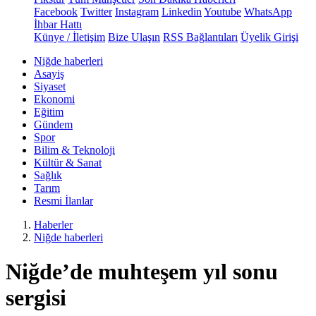
Facebook
Twitter
Instagram
Linkedin
Youtube
WhatsApp
İhbar Hattı
Künye / İletişim
Bize Ulaşın
RSS Bağlantıları
Üyelik Girişi
Niğde haberleri
Asayiş
Siyaset
Ekonomi
Eğitim
Gündem
Spor
Bilim & Teknoloji
Kültür & Sanat
Sağlık
Tarım
Resmi İlanlar
Haberler
Niğde haberleri
Niğde’de muhteşem yıl sonu
sergisi