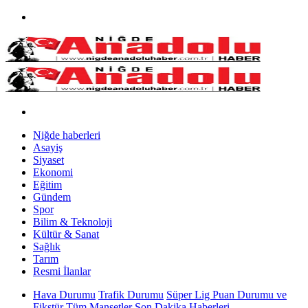
Niğde haberleri
Asayiş
Siyaset
Ekonomi
Eğitim
Gündem
Spor
Bilim & Teknoloji
Kültür & Sanat
Sağlık
Tarım
Resmi İlanlar
Hava Durumu
Trafik Durumu
Süper Lig Puan Durumu ve
Fikstür
Tüm Manşetler
Son Dakika Haberleri