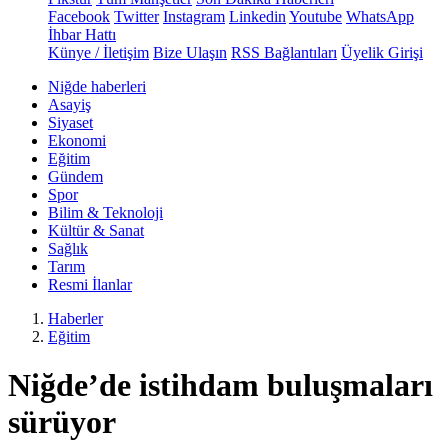
Facebook
Twitter
Instagram
Linkedin
Youtube
WhatsApp
İhbar Hattı
Künye / İletişim
Bize Ulaşın
RSS Bağlantıları
Üyelik Girişi
Niğde haberleri
Asayiş
Siyaset
Ekonomi
Eğitim
Gündem
Spor
Bilim & Teknoloji
Kültür & Sanat
Sağlık
Tarım
Resmi İlanlar
Haberler
Eğitim
Niğde’de istihdam buluşmaları
sürüyor