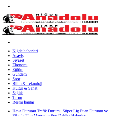
Niğde haberleri
Asayiş
Siyaset
Ekonomi
Eğitim
Gündem
Spor
Bilim & Teknoloji
Kültür & Sanat
Sağlık
Tarım
Resmi İlanlar
Hava Durumu
Trafik Durumu
Süper Lig Puan Durumu ve
Fikstür
Tüm Manşetler
Son Dakika Haberleri