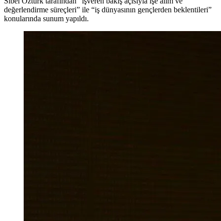
Sibel Öztürk tarafından “işveren bakış açısıyla işe alım ve
değerlendirme süreçleri” ile “iş dünyasının gençlerden beklentileri”
konularında sunum yapıldı.