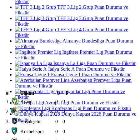
Fikstür
TFF 3.Lig 2.Grup Puan Durumu ve
Fikstür
TFF 3.Lig 3.Grup Puan Durumu ve
Fikstür
TFF 3.Lig 4.Grup Puan Durumu ve
Fikstür
Almanya Bundesliga Puan Durumu
ve Fikstür
İngiltere Premier Lig Puan Durumu
ve Fikstür
İspanya La Liga Puan Durumu ve Fikstür
İtalya Serie A Puan Durumu ve Fikstür
Fransa Ligue 1 Puan Durumu ve Fikstür
Azerbaijan Premyer Liqa Puan
Durumu ve Fikstür
Şampiyonlar Ligi Puan Durumu ve
#
Takım
O
P
Fikstür
1
Amed
0
0
Avrupa Ligi Puan Durumu ve Fikstür
Konferans Ligi Puan Durumu ve Fikstür
2
Erzurumspor FK
0
0
Dünya Kupası 2026 Puan Durumu ve
Fikstür
3
Başakşehir
0
0
4
Kocaelispor
0
0