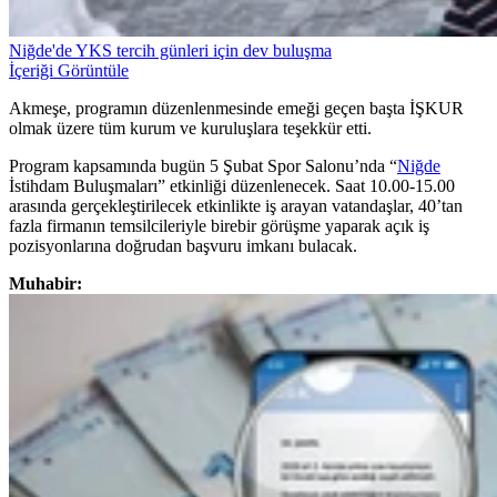
Niğde'de YKS tercih günleri için dev buluşma
İçeriği Görüntüle
Akmeşe, programın düzenlenmesinde emeği geçen başta İŞKUR
olmak üzere tüm kurum ve kuruluşlara teşekkür etti.
Program kapsamında bugün 5 Şubat Spor Salonu’nda “
Niğde
İstihdam Buluşmaları” etkinliği düzenlenecek. Saat 10.00-15.00
arasında gerçekleştirilecek etkinlikte iş arayan vatandaşlar, 40’tan
fazla firmanın temsilcileriyle birebir görüşme yaparak açık iş
pozisyonlarına doğrudan başvuru imkanı bulacak.
Muhabir: