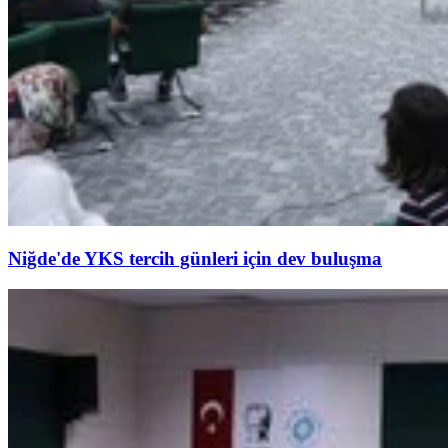
Niğde'de YKS tercih günleri için dev buluşma