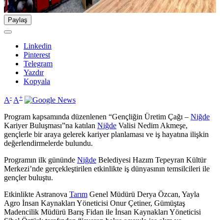
Paylaş
Linkedin
Pinterest
Telegram
Yazdır
Kopyala
-
+
A
A
Program kapsamında düzenlenen “Gençliğin Üretim Çağı –
Niğde
Kariyer Buluşması”na katılan
Niğde
Valisi Nedim Akmeşe,
gençlerle bir araya gelerek kariyer planlaması ve iş hayatına ilişkin
değerlendirmelerde bulundu.
Programın ilk gününde
Niğde
Belediyesi Hazım Tepeyran Kültür
Merkezi’nde gerçekleştirilen etkinlikte iş dünyasının temsilcileri ile
gençler buluştu.
Etkinlikte Astranova
Tarım
Genel Müdürü Derya Özcan, Yayla
Agro İnsan Kaynakları Yöneticisi Onur Çetiner, Gümüştaş
Madencilik Müdürü Barış Fidan ile İnsan Kaynakları Yöneticisi