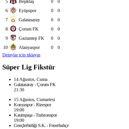
5
Beşiktaş
0
0
6
Eyüpspor
0
0
7
Galatasaray
0
0
8
Çorum FK
0
0
9
Gaziantep FK
0
0
10
Alanyaspor
0
0
Detaylar için tıklayın
Süper Lig Fikstür
14 Ağustos, Cuma
Galatasaray - Çorum FK
21:30
15 Ağustos, Cumartesi
Konyaspor - Rizespor
19:00
Kasımpaşa - Trabzonspor
19:00
Gençlerbirliği S.K. - Fenerbahçe