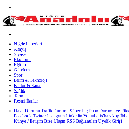
Niğde haberleri
Asayiş
Siyaset
Ekonomi
Eğitim
Gündem
Spor
Bilim & Teknoloji
Kültür & Sanat
Sağlık
Tarım
Resmi İlanlar
Hava Durumu
Trafik Durumu
Süper Lig Puan Durumu ve Fiks
Facebook
Twitter
Instagram
Linkedin
Youtube
WhatsApp İhbar
Künye / İletişim
Bize Ulaşın
RSS Bağlantıları
Üyelik Girişi