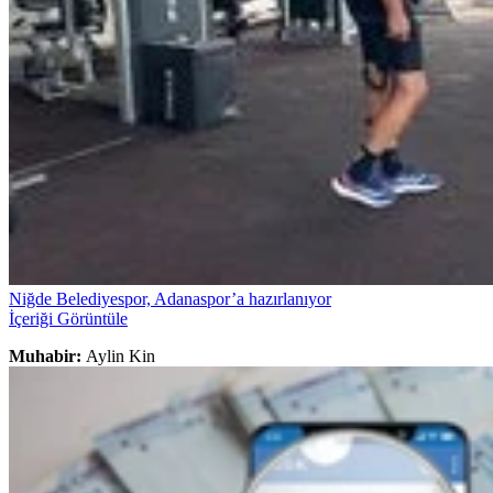
Niğde Belediyespor, Adanaspor’a hazırlanıyor
İçeriği Görüntüle
Muhabir:
Aylin Kin