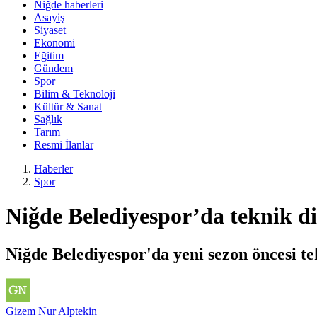
Niğde haberleri
Asayiş
Siyaset
Ekonomi
Eğitim
Gündem
Spor
Bilim & Teknoloji
Kültür & Sanat
Sağlık
Tarım
Resmi İlanlar
Haberler
Spor
Niğde Belediyespor’da teknik di
Niğde Belediyespor'da yeni sezon öncesi te
Gizem Nur Alptekin