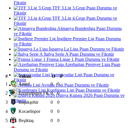
Fikstür
TFF 3.Lig 3.Grup Puan Durumu ve
Fikstür
TFF 3.Lig 4.Grup Puan Durumu ve
Fikstür
Almanya Bundesliga Puan Durumu
ve Fikstür
İngiltere Premier Lig Puan Durumu
ve Fikstür
İspanya La Liga Puan Durumu ve Fikstür
İtalya Serie A Puan Durumu ve Fikstür
Fransa Ligue 1 Puan Durumu ve Fikstür
Azerbaijan Premyer Liqa Puan
Durumu ve Fikstür
Şampiyonlar Ligi Puan Durumu ve
#
Takım
O
P
Fikstür
1
Amed
0
0
Avrupa Ligi Puan Durumu ve Fikstür
Konferans Ligi Puan Durumu ve Fikstür
2
Erzurumspor FK
0
0
Dünya Kupası 2026 Puan Durumu ve
Fikstür
3
Başakşehir
0
0
4
Kocaelispor
0
0
5
Beşiktaş
0
0