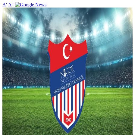
-
+
A
A