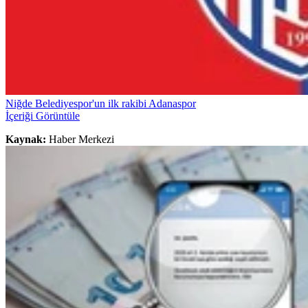
Niğde Belediyespor'un ilk rakibi Adanaspor
İçeriği Görüntüle
Kaynak:
Haber Merkezi