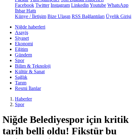
Facebook
Twitter
Instagram
Linkedin
Youtube
WhatsApp
İhbar Hattı
Künye / İletişim
Bize Ulaşın
RSS Bağlantıları
Üyelik Girişi
Niğde haberleri
Asayiş
Siyaset
Ekonomi
Eğitim
Gündem
Spor
Bilim & Teknoloji
Kültür & Sanat
Sağlık
Tarım
Resmi İlanlar
Haberler
Spor
Niğde Belediyespor için kritik
tarih belli oldu! Fikstür bu