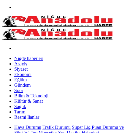
Niğde haberleri
Asayiş
Siyaset
Ekonomi
Eğitim
Gündem
Spor
Bilim & Teknoloji
Kültür & Sanat
Sağlık
Tarım
Resmi İlanlar
Hava Durumu
Trafik Durumu
Süper Lig Puan Durumu ve
Fikstür
Tüm Manşetler
Son Dakika Haberleri