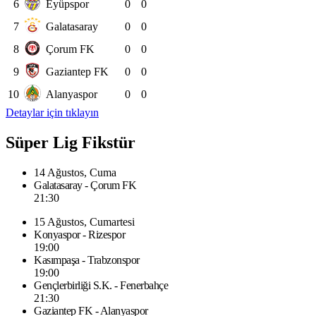
6
Eyüpspor
0
0
7
Galatasaray
0
0
8
Çorum FK
0
0
9
Gaziantep FK
0
0
10
Alanyaspor
0
0
Detaylar için tıklayın
Süper Lig Fikstür
14 Ağustos, Cuma
Galatasaray - Çorum FK
21:30
15 Ağustos, Cumartesi
Konyaspor - Rizespor
19:00
Kasımpaşa - Trabzonspor
19:00
Gençlerbirliği S.K. - Fenerbahçe
21:30
Gaziantep FK - Alanyaspor