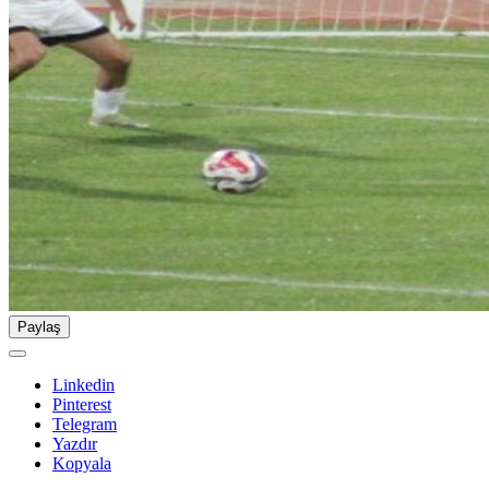
Paylaş
Linkedin
Pinterest
Telegram
Yazdır
Kopyala