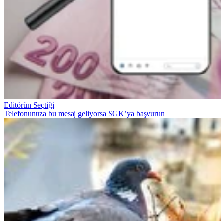
Editörün Seçtiği
Telefonunuza bu mesaj geliyorsa SGK’ya başvurun