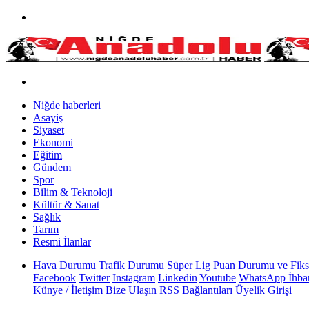
Niğde haberleri
Asayiş
Siyaset
Ekonomi
Eğitim
Gündem
Spor
Bilim & Teknoloji
Kültür & Sanat
Sağlık
Tarım
Resmi İlanlar
Hava Durumu
Trafik Durumu
Süper Lig Puan Durumu ve Fiks
Facebook
Twitter
Instagram
Linkedin
Youtube
WhatsApp İhbar
Künye / İletişim
Bize Ulaşın
RSS Bağlantıları
Üyelik Girişi