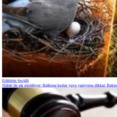
Editörün Seçtiği
Niğde’de sık görülüyor: Balkona kuşlar yuva yapıyorsa dikkat: Bakın