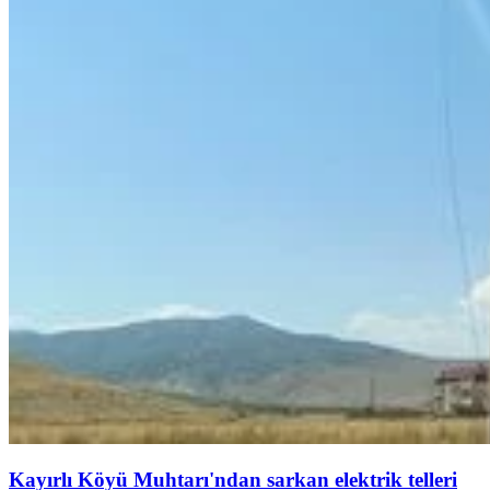
Kayırlı Köyü Muhtarı'ndan sarkan elektrik telleri