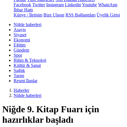
Facebook
Twitter
Instagram
Linkedin
Youtube
WhatsApp
İhbar Hattı
Künye / İletişim
Bize Ulaşın
RSS Bağlantıları
Üyelik Girişi
Niğde haberleri
Asayiş
Siyaset
Ekonomi
Eğitim
Gündem
Spor
Bilim & Teknoloji
Kültür & Sanat
Sağlık
Tarım
Resmi İlanlar
Haberler
Niğde haberleri
Niğde 9. Kitap Fuarı için
hazırlıklar başladı