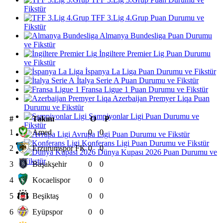
Fikstür
TFF 3.Lig 4.Grup Puan Durumu ve
Fikstür
Almanya Bundesliga Puan Durumu
ve Fikstür
İngiltere Premier Lig Puan Durumu
ve Fikstür
İspanya La Liga Puan Durumu ve Fikstür
İtalya Serie A Puan Durumu ve Fikstür
Fransa Ligue 1 Puan Durumu ve Fikstür
Azerbaijan Premyer Liqa Puan
Durumu ve Fikstür
Şampiyonlar Ligi Puan Durumu ve
#
Takım
O
P
Fikstür
1
Amed
0
0
Avrupa Ligi Puan Durumu ve Fikstür
Konferans Ligi Puan Durumu ve Fikstür
2
Erzurumspor FK
0
0
Dünya Kupası 2026 Puan Durumu ve
Fikstür
3
Başakşehir
0
0
4
Kocaelispor
0
0
5
Beşiktaş
0
0
6
Eyüpspor
0
0