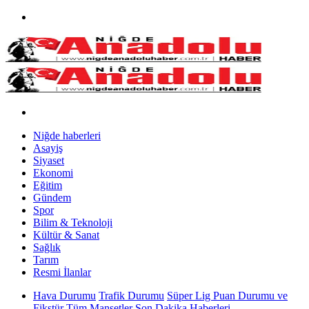
Niğde haberleri
Asayiş
Siyaset
Ekonomi
Eğitim
Gündem
Spor
Bilim & Teknoloji
Kültür & Sanat
Sağlık
Tarım
Resmi İlanlar
Hava Durumu
Trafik Durumu
Süper Lig Puan Durumu ve
Fikstür
Tüm Manşetler
Son Dakika Haberleri