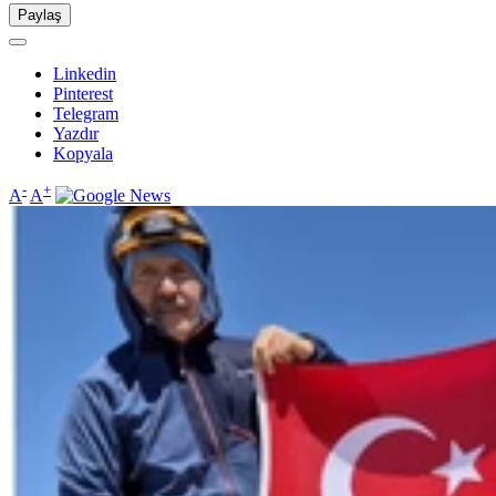
Paylaş
Linkedin
Pinterest
Telegram
Yazdır
Kopyala
-
+
A
A