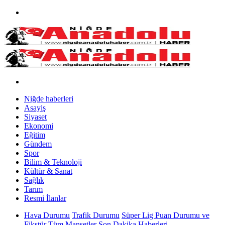
Niğde haberleri
Asayiş
Siyaset
Ekonomi
Eğitim
Gündem
Spor
Bilim & Teknoloji
Kültür & Sanat
Sağlık
Tarım
Resmi İlanlar
Hava Durumu
Trafik Durumu
Süper Lig Puan Durumu ve
Fikstür
Tüm Manşetler
Son Dakika Haberleri