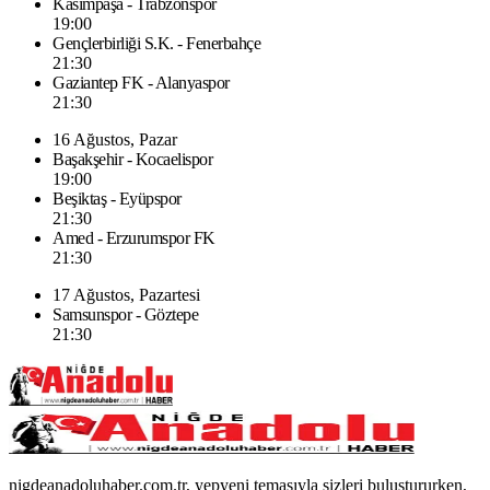
Kasımpaşa - Trabzonspor
19:00
Gençlerbirliği S.K. - Fenerbahçe
21:30
Gaziantep FK - Alanyaspor
21:30
16 Ağustos, Pazar
Başakşehir - Kocaelispor
19:00
Beşiktaş - Eyüpspor
21:30
Amed - Erzurumspor FK
21:30
17 Ağustos, Pazartesi
Samsunspor - Göztepe
21:30
nigdeanadoluhaber.com.tr, yepyeni temasıyla sizleri buluştururken,