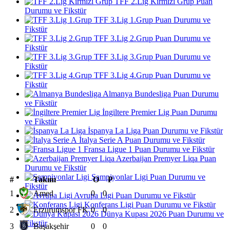
TFF 2.Lig Kırmızı Grup Puan
Durumu ve Fikstür
TFF 3.Lig 1.Grup Puan Durumu ve
Fikstür
TFF 3.Lig 2.Grup Puan Durumu ve
Fikstür
TFF 3.Lig 3.Grup Puan Durumu ve
Fikstür
TFF 3.Lig 4.Grup Puan Durumu ve
Fikstür
Almanya Bundesliga Puan Durumu
ve Fikstür
İngiltere Premier Lig Puan Durumu
ve Fikstür
İspanya La Liga Puan Durumu ve Fikstür
İtalya Serie A Puan Durumu ve Fikstür
Fransa Ligue 1 Puan Durumu ve Fikstür
Azerbaijan Premyer Liqa Puan
Durumu ve Fikstür
Şampiyonlar Ligi Puan Durumu ve
#
Takım
O
P
Fikstür
1
Amed
0
0
Avrupa Ligi Puan Durumu ve Fikstür
Konferans Ligi Puan Durumu ve Fikstür
2
Erzurumspor FK
0
0
Dünya Kupası 2026 Puan Durumu ve
Fikstür
3
Başakşehir
0
0