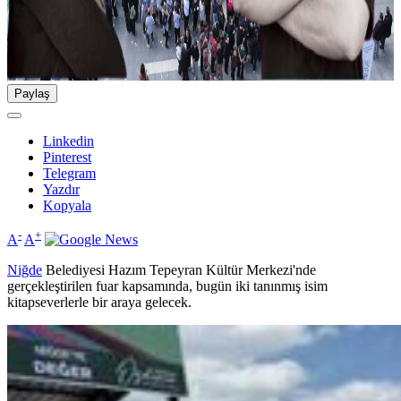
Paylaş
Linkedin
Pinterest
Telegram
Yazdır
Kopyala
-
+
A
A
Niğde
Belediyesi Hazım Tepeyran Kültür Merkezi'nde
gerçekleştirilen fuar kapsamında, bugün iki tanınmış isim
kitapseverlerle bir araya gelecek.