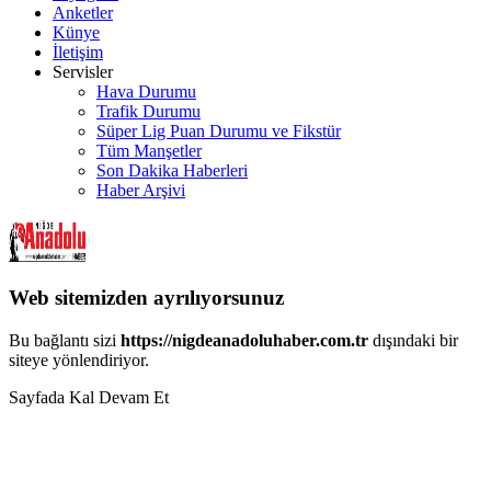
Anketler
Künye
İletişim
Servisler
Hava Durumu
Trafik Durumu
Süper Lig Puan Durumu ve Fikstür
Tüm Manşetler
Son Dakika Haberleri
Haber Arşivi
Web sitemizden ayrılıyorsunuz
Bu bağlantı sizi
https://nigdeanadoluhaber.com.tr
dışındaki bir
siteye yönlendiriyor.
Sayfada Kal
Devam Et