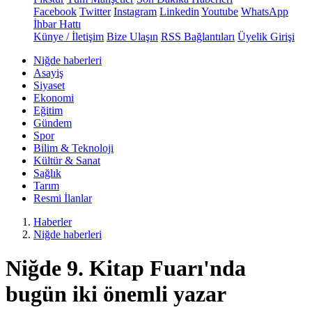
Facebook
Twitter
Instagram
Linkedin
Youtube
WhatsApp
İhbar Hattı
Künye / İletişim
Bize Ulaşın
RSS Bağlantıları
Üyelik Girişi
Niğde haberleri
Asayiş
Siyaset
Ekonomi
Eğitim
Gündem
Spor
Bilim & Teknoloji
Kültür & Sanat
Sağlık
Tarım
Resmi İlanlar
Haberler
Niğde haberleri
Niğde 9. Kitap Fuarı'nda
bugün iki önemli yazar