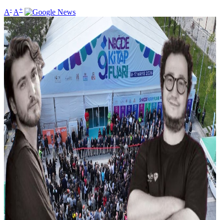
-
+
A
A