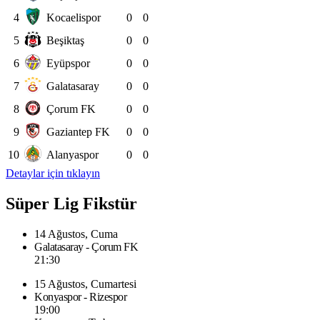
4
Kocaelispor
0
0
5
Beşiktaş
0
0
6
Eyüpspor
0
0
7
Galatasaray
0
0
8
Çorum FK
0
0
9
Gaziantep FK
0
0
10
Alanyaspor
0
0
Detaylar için tıklayın
Süper Lig Fikstür
14 Ağustos, Cuma
Galatasaray - Çorum FK
21:30
15 Ağustos, Cumartesi
Konyaspor - Rizespor
19:00