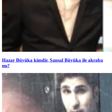
Hazar Büyüka kimdir, Şansal Büyüka ile akraba
mı?