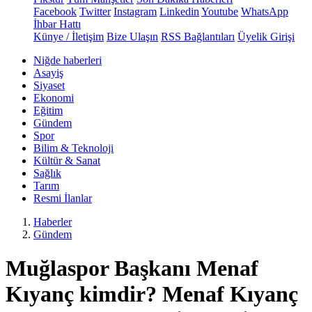
Facebook
Twitter
Instagram
Linkedin
Youtube
WhatsApp
İhbar Hattı
Künye / İletişim
Bize Ulaşın
RSS Bağlantıları
Üyelik Girişi
Niğde haberleri
Asayiş
Siyaset
Ekonomi
Eğitim
Gündem
Spor
Bilim & Teknoloji
Kültür & Sanat
Sağlık
Tarım
Resmi İlanlar
Haberler
Gündem
Muğlaspor Başkanı Menaf
Kıyanç kimdir? Menaf Kıyanç