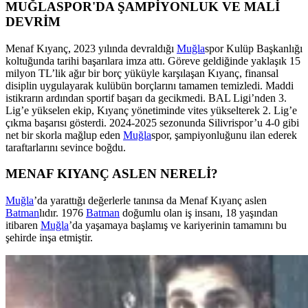
MUĞLASPOR'DA ŞAMPİYONLUK VE MALİ
DEVRİM
Menaf Kıyanç, 2023 yılında devraldığı
Muğla
spor Kulüp Başkanlığı
koltuğunda tarihi başarılara imza attı. Göreve geldiğinde yaklaşık 15
milyon TL’lik ağır bir borç yüküyle karşılaşan Kıyanç, finansal
disiplin uygulayarak kulübün borçlarını tamamen temizledi. Maddi
istikrarın ardından sportif başarı da gecikmedi. BAL Ligi’nden 3.
Lig’e yükselen ekip, Kıyanç yönetiminde vites yükselterek 2. Lig’e
çıkma başarısı gösterdi. 2024-2025 sezonunda Silivrispor’u 4-0 gibi
net bir skorla mağlup eden
Muğla
spor, şampiyonluğunu ilan ederek
taraftarlarını sevince boğdu.
MENAF KIYANÇ ASLEN NERELİ?
Muğla
’da yarattığı değerlerle tanınsa da Menaf Kıyanç aslen
Batman
lıdır. 1976
Batman
doğumlu olan iş insanı, 18 yaşından
itibaren
Muğla
’da yaşamaya başlamış ve kariyerinin tamamını bu
şehirde inşa etmiştir.