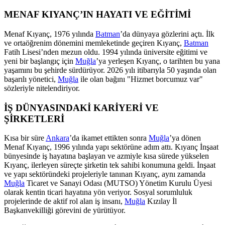
MENAF KIYANÇ’IN HAYATI VE EĞİTİMİ
Menaf Kıyanç, 1976 yılında
Batman
’da dünyaya gözlerini açtı. İlk
ve ortaöğrenim dönemini memleketinde geçiren Kıyanç,
Batman
Fatih Lisesi’nden mezun oldu. 1994 yılında üniversite eğitimi ve
yeni bir başlangıç için
Muğla
’ya yerleşen Kıyanç, o tarihten bu yana
yaşamını bu şehirde sürdürüyor. 2026 yılı itibarıyla 50 yaşında olan
başarılı yönetici,
Muğla
ile olan bağını "Hizmet borcumuz var"
sözleriyle nitelendiriyor.
İŞ DÜNYASINDAKİ KARİYERİ VE
ŞİRKETLERİ
Kısa bir süre
Ankara
’da ikamet ettikten sonra
Muğla
’ya dönen
Menaf Kıyanç, 1996 yılında yapı sektörüne adım attı. Kıyanç İnşaat
bünyesinde iş hayatına başlayan ve azmiyle kısa sürede yükselen
Kıyanç, ilerleyen süreçte şirketin tek sahibi konumuna geldi. İnşaat
ve yapı sektöründeki projeleriyle tanınan Kıyanç, aynı zamanda
Muğla
Ticaret ve Sanayi Odası (MUTSO) Yönetim Kurulu Üyesi
olarak kentin ticari hayatına yön veriyor. Sosyal sorumluluk
projelerinde de aktif rol alan iş insanı,
Muğla
Kızılay İl
Başkanvekilliği görevini de yürütüyor.