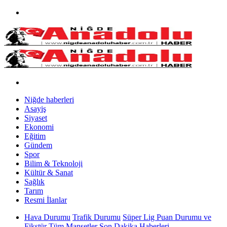
Niğde haberleri
Asayiş
Siyaset
Ekonomi
Eğitim
Gündem
Spor
Bilim & Teknoloji
Kültür & Sanat
Sağlık
Tarım
Resmi İlanlar
Hava Durumu
Trafik Durumu
Süper Lig Puan Durumu ve
Fikstür
Tüm Manşetler
Son Dakika Haberleri