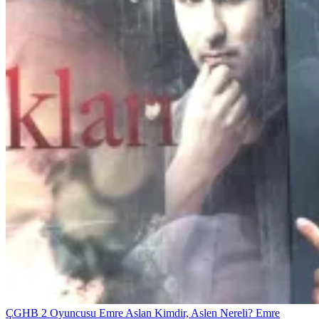
ÇGHB 2 Oyuncusu Emre Aslan Kimdir, Aslen Nereli? Emre