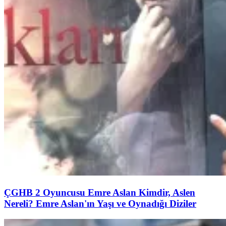
ÇGHB 2 Oyuncusu Emre Aslan Kimdir, Aslen
Nereli? Emre Aslan'ın Yaşı ve Oynadığı Diziler