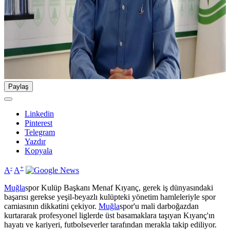
Paylaş
Linkedin
Pinterest
Telegram
Yazdır
Kopyala
-
+
A
A
Muğla
spor Kulüp Başkanı Menaf Kıyanç, gerek iş dünyasındaki
başarısı gerekse yeşil-beyazlı kulüpteki yönetim hamleleriyle spor
camiasının dikkatini çekiyor.
Muğla
spor'u mali darboğazdan
kurtararak profesyonel liglerde üst basamaklara taşıyan Kıyanç'ın
hayatı ve kariyeri, futbolseverler tarafından merakla takip ediliyor.