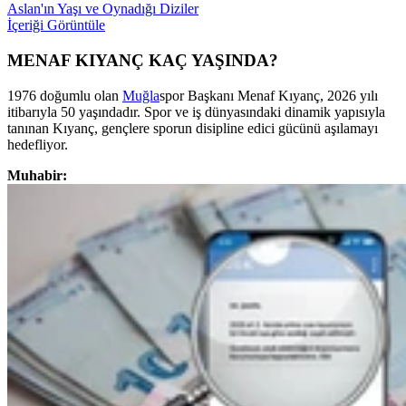
Aslan'ın Yaşı ve Oynadığı Diziler
İçeriği Görüntüle
MENAF KIYANÇ KAÇ YAŞINDA?
1976 doğumlu olan
Muğla
spor Başkanı Menaf Kıyanç, 2026 yılı
itibarıyla 50 yaşındadır. Spor ve iş dünyasındaki dinamik yapısıyla
tanınan Kıyanç, gençlere sporun disipline edici gücünü aşılamayı
hedefliyor.
Muhabir: