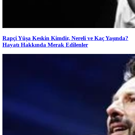
Rapçi Yüşa Keskin Kimdir, Nereli ve Kaç Yaşında?
Hayatı Hakkında Merak Edilenler