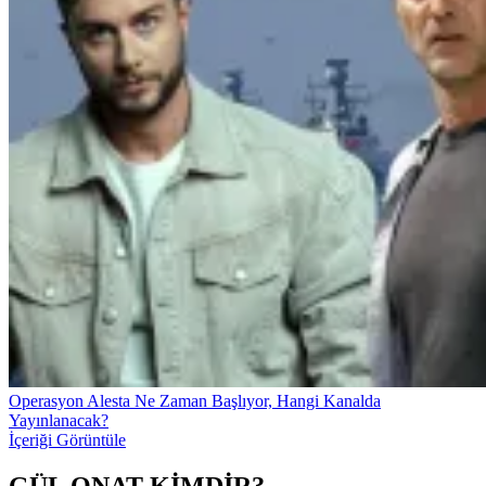
Operasyon Alesta Ne Zaman Başlıyor, Hangi Kanalda
Yayınlanacak?
İçeriği Görüntüle
GÜL ONAT KİMDİR?