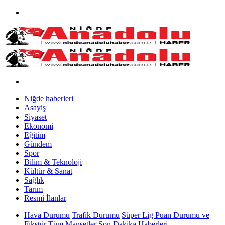
Niğde haberleri
Asayiş
Siyaset
Ekonomi
Eğitim
Gündem
Spor
Bilim & Teknoloji
Kültür & Sanat
Sağlık
Tarım
Resmi İlanlar
Hava Durumu
Trafik Durumu
Süper Lig Puan Durumu ve
Fikstür
Tüm Manşetler
Son Dakika Haberleri