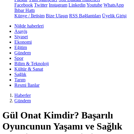
Facebook
Twitter
Instagram
Linkedin
Youtube
WhatsApp
İhbar Hattı
Künye / İletişim
Bize Ulaşın
RSS Bağlantıları
Üyelik Girişi
Niğde haberleri
Asayiş
Siyaset
Ekonomi
Eğitim
Gündem
Spor
Bilim & Teknoloji
Kültür & Sanat
Sağlık
Tarım
Resmi İlanlar
Haberler
Gündem
Gül Onat Kimdir? Başarılı
Oyuncunun Yaşamı ve Sağlık