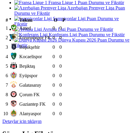
Fransa Ligue 1 Puan Durumu ve Fikstür
Azerbaijan Premyer Liqa Puan
Durumu ve Fikstür
Şampiyonlar Ligi Puan Durumu ve
#
Takım
O
P
Fikstür
1
Amed
0
0
Avrupa Ligi Puan Durumu ve Fikstür
Konferans Ligi Puan Durumu ve Fikstür
2
Erzurumspor FK
0
0
Dünya Kupası 2026 Puan Durumu ve
Fikstür
3
Başakşehir
0
0
4
Kocaelispor
0
0
5
Beşiktaş
0
0
6
Eyüpspor
0
0
7
Galatasaray
0
0
8
Çorum FK
0
0
9
Gaziantep FK
0
0
10
Alanyaspor
0
0
Detaylar için tıklayın