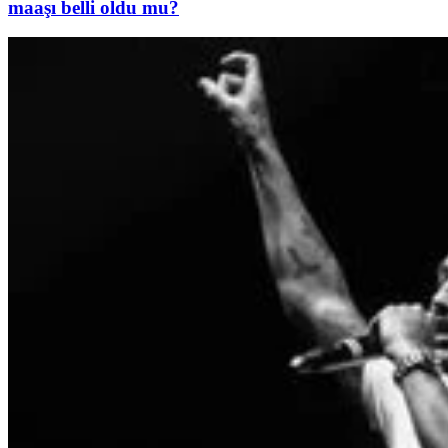
maaşı belli oldu mu?