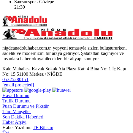
Samsunspor - Göztepe
21:30
nigdeanadoluhaber.com.tr, yepyeni temasıyla sizleri buluştururken,
sadelik ve modernizmi bir araya getiriyor. Şatafattan kaçınıyor ve
insanlara haber okuyabilecekleri bir altyapı sunuyor.
Kale Mahallesi Kavak Sokak Ata Plaza Kat: 4 Bina No: 1 İç Kapı
No: 15 51100 Merkez / NİĞDE
05325280151
[email protected]
Hava Durumu
Trafik Durumu
Puan Durumu ve Fikstür
Tüm Manşetler
Son Dakika Haberleri
Haber Arşivi
Haber Yazılımı:
TE Bilişim
Üst