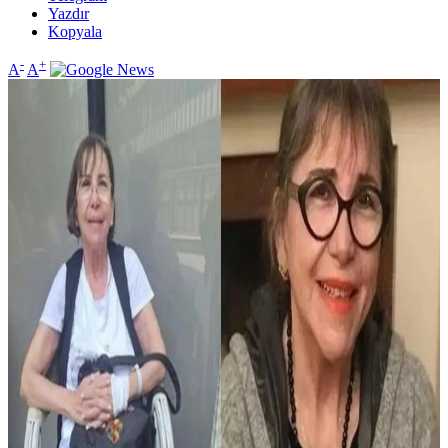
Yazdır
Kopyala
-
+
A
A