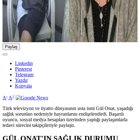
Paylaş
Linkedin
Pinterest
Telegram
Yazdır
Kopyala
-
+
A
A
Türk televizyon ve tiyatro dünyasının usta ismi Gül Onat, yaşadığı
sağlık sorunları nedeniyle hayranlarını endişelendirdi. Başarılı
oyuncu, sosyal medya hesapları üzerinden yaptığı paylaşımlarla
tedavi sürecini takipçileriyle paylaştı.
GÜL ONAT'IN SAĞLIK DURUMU