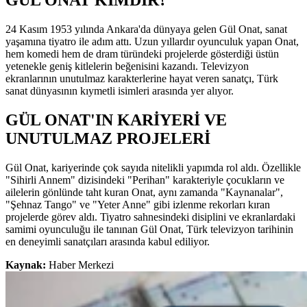
24 Kasım 1953 yılında Ankara'da dünyaya gelen Gül Onat, sanat
yaşamına tiyatro ile adım attı. Uzun yıllardır oyunculuk yapan Onat,
hem komedi hem de dram türündeki projelerde gösterdiği üstün
yetenekle geniş kitlelerin beğenisini kazandı. Televizyon
ekranlarının unutulmaz karakterlerine hayat veren sanatçı, Türk
sanat dünyasının kıymetli isimleri arasında yer alıyor.
GÜL ONAT'IN KARİYERİ VE
UNUTULMAZ PROJELERİ
Gül Onat, kariyerinde çok sayıda nitelikli yapımda rol aldı. Özellikle
"Sihirli Annem" dizisindeki "Perihan" karakteriyle çocukların ve
ailelerin gönlünde taht kuran Onat, aynı zamanda "Kaynanalar",
"Şehnaz Tango" ve "Yeter Anne" gibi izlenme rekorları kıran
projelerde görev aldı. Tiyatro sahnesindeki disiplini ve ekranlardaki
samimi oyunculuğu ile tanınan Gül Onat, Türk televizyon tarihinin
en deneyimli sanatçıları arasında kabul ediliyor.
Kaynak:
Haber Merkezi