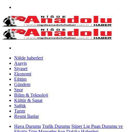
Niğde haberleri
Asayiş
Siyaset
Ekonomi
Eğitim
Gündem
Spor
Bilim & Teknoloji
Kültür & Sanat
Sağlık
Tarım
Resmi İlanlar
Hava Durumu
Trafik Durumu
Süper Lig Puan Durumu ve
Fikstür
Tüm Manşetler
Son Dakika Haberleri