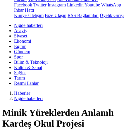
Facebook
Twitter
Instagram
Linkedin
Youtube
WhatsApp
İhbar Hattı
Künye / İletişim
Bize Ulaşın
RSS Bağlantıları
Üyelik Girişi
Niğde haberleri
Asayiş
Siyaset
Ekonomi
Eğitim
Gündem
Spor
Bilim & Teknoloji
Kültür & Sanat
Sağlık
Tarım
Resmi İlanlar
Haberler
Niğde haberleri
Minik Yüreklerden Anlamlı
Kardeş Okul Projesi