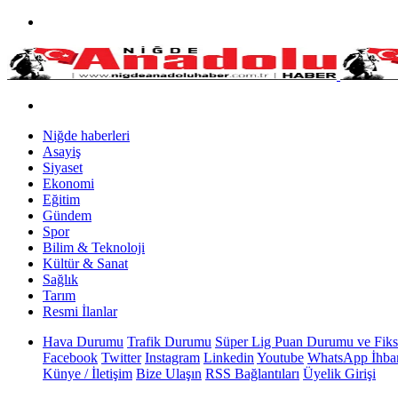
Niğde haberleri
Asayiş
Siyaset
Ekonomi
Eğitim
Gündem
Spor
Bilim & Teknoloji
Kültür & Sanat
Sağlık
Tarım
Resmi İlanlar
Hava Durumu
Trafik Durumu
Süper Lig Puan Durumu ve Fiks
Facebook
Twitter
Instagram
Linkedin
Youtube
WhatsApp İhbar
Künye / İletişim
Bize Ulaşın
RSS Bağlantıları
Üyelik Girişi