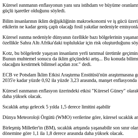
Küresel ısınmanın enflasyonun yanı sıra istihdam ve büyüme oranların
güçlü işaretler olduğunu söyledi.
Bilim insanlarının iklim değişikliğinin makroekonomi ve iş gücü üzerind
etkilerin ne kadar geniş çaplı olacağı fosil yakıtlar nedeniyle emisyo
Küresel ısınma nedeniyle dünyanın özellikle bazı bölgelerinin yaşanama
özellikle Sahra Altı Afrika'daki topluluklar için risk oluşturduğunu söy
Kotz, bu bölgelerde yaşayan insanların yerli tarımsal üretimle geçimini
Bunun muhtemel sonucu da iklim göçündeki artış... Bu konuda bilimse
olacağını kestirmek bilimsel açıdan zor." dedi.
ECB ve Potsdam İklim Etkisi Araştırma Enstitüsü'nün araştırmasına g
2035'e kadar yüzde 0,92 ila yüzde 3,23 arasında, manşet enflasyonda i
Küresel ısınmanın enflasyon üzerindeki etkisi "Küresel Güney" olarak 
daha yüksek olacak.
Sıcaklık artışı gelecek 5 yılda 1,5 derece limitini aşabilir
Dünya Meteoroloji Örgütü (WMO) verilerine göre, küresel sıcaklık art
Birleşmiş Milletler'in (BM), sıcaklık artışında yaşanabilir son sınır ol
dönemine göre 1,1 ila 1,8 derece arasında daha yüksek olacak.