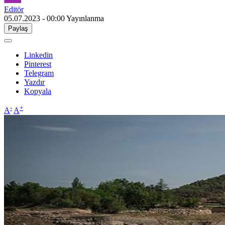
Editör
05.07.2023 - 00:00
Yayınlanma
Paylaş
Linkedin
Pinterest
Telegram
Yazdır
Kopyala
-
+
A
A