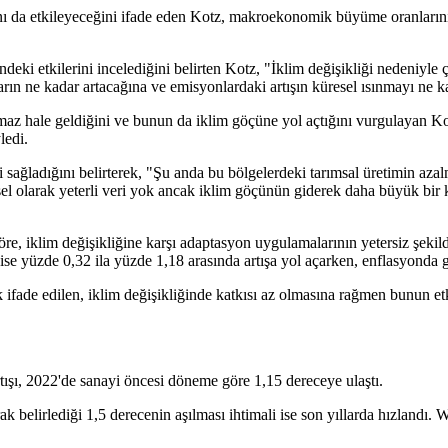
ı da etkileyeceğini ifade eden Kotz, makroekonomik büyüme oranlarının
eki etkilerini incelediğini belirten Kotz, "İklim değişikliği nedeniyle ç
nların ne kadar artacağına ve emisyonlardaki artışın küresel ısınmayı ne
z hale geldiğini ve bunun da iklim göçüne yol açtığını vurgulayan Kotz,
ledi.
 sağladığını belirterek, "Şu anda bu bölgelerdeki tarımsal üretimin azal
l olarak yeterli veri yok ancak iklim göçünün giderek daha büyük bir 
öre, iklim değişikliğine karşı adaptasyon uygulamalarının yetersiz şe
se yüzde 0,32 ila yüzde 1,18 arasında artışa yol açarken, enflasyonda 
ifade edilen, iklim değişikliğinde katkısı az olmasına rağmen bunun et
ışı, 2022'de sanayi öncesi döneme göre 1,15 dereceye ulaştı.
arak belirlediği 1,5 derecenin aşılması ihtimali ise son yıllarda hızlandı