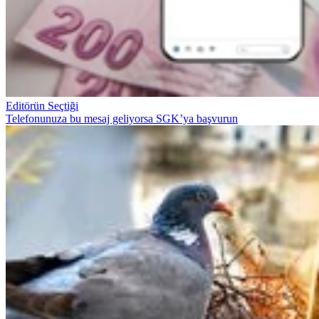
Editörün Seçtiği
Telefonunuza bu mesaj geliyorsa SGK’ya başvurun