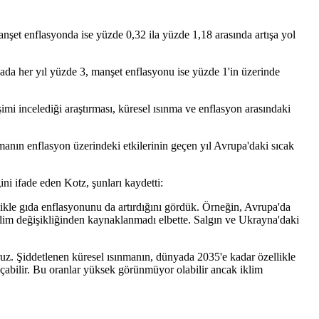
şet enflasyonda ise yüzde 0,32 ila yüzde 1,18 arasında artışa yol
ada her yıl yüzde 3, manşet enflasyonu ise yüzde 1'in üzerinde
i incelediği araştırması, küresel ısınma ve enflasyon arasındaki
anın enflasyon üzerindeki etkilerinin geçen yıl Avrupa'daki sıcak
ni ifade eden Kotz, şunları kaydetti:
llikle gıda enflasyonunu da artırdığını gördük. Örneğin, Avrupa'da
iklim değişikliğinden kaynaklanmadı elbette. Salgın ve Ukrayna'daki
ruz. Şiddetlenen küresel ısınmanın, dünyada 2035'e kadar özellikle
çabilir. Bu oranlar yüksek görünmüyor olabilir ancak iklim