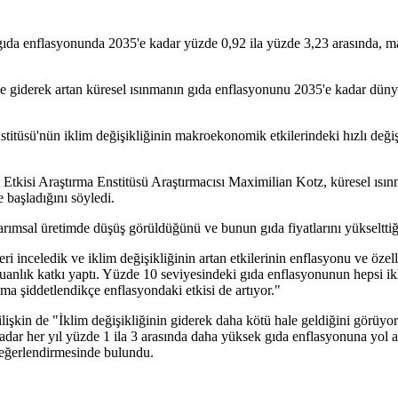
ıda enflasyonunda 2035'e kadar yüzde 0,92 ila yüzde 3,23 arasında, man
 de giderek artan küresel ısınmanın gıda enflasyonunu 2035'e kadar düny
üsü'nün iklim değişikliğinin makroekonomik etkilerindeki hızlı değişim
tkisi Araştırma Enstitüsü Araştırmacısı Maximilian Kotz, küresel ısınm
 başladığını söyledi.
arımsal üretimde düşüş görüldüğünü ve bunun gıda fiyatlarını yükselttiği
ri inceledik ve iklim değişikliğinin artan etkilerinin enflasyonu ve öze
7 puanlık katkı yaptı. Yüzde 10 seviyesindeki gıda enflasyonunun hepsi 
ma şiddetlendikçe enflasyondaki etkisi de artıyor."
ilişkin de "İklim değişikliğinin giderek daha kötü hale geldiğini görüyo
adar her yıl yüzde 1 ila 3 arasında daha yüksek gıda enflasyonuna yol a
 değerlendirmesinde bulundu.