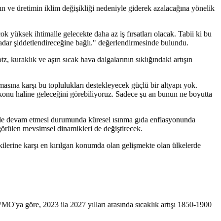
 ve üretimin iklim değişikliği nedeniyle giderek azalacağına yönelik
ok yüksek ihtimalle gelecekte daha az iş fırsatları olacak. Tabii ki bu
 kadar şiddetlendireceğine bağlı." değerlendirmesinde bulundu.
 kuraklık ve aşırı sıcak hava dalgalarının sıklığındaki artışın
masına karşı bu toplulukları destekleyecek güçlü bir altyapı yok.
konu haline geleceğini görebiliyoruz. Sadece şu an bunun ne boyutta
kilde devam etmesi durumunda küresel ısınma gıda enflasyonunda
görülen mevsimsel dinamikleri de değiştirecek.
kilerine karşı en kırılgan konumda olan gelişmekte olan ülkelerde
. WMO'ya göre, 2023 ila 2027 yılları arasında sıcaklık artışı 1850-1900