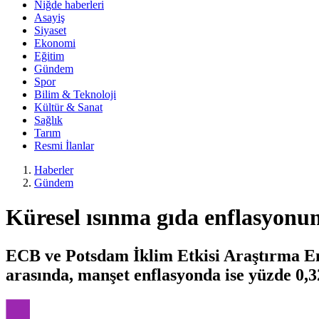
Niğde haberleri
Asayiş
Siyaset
Ekonomi
Eğitim
Gündem
Spor
Bilim & Teknoloji
Kültür & Sanat
Sağlık
Tarım
Resmi İlanlar
Haberler
Gündem
Küresel ısınma gıda enflasyonunu
ECB ve Potsdam İklim Etkisi Araştırma Ens
arasında, manşet enflasyonda ise yüzde 0,32 