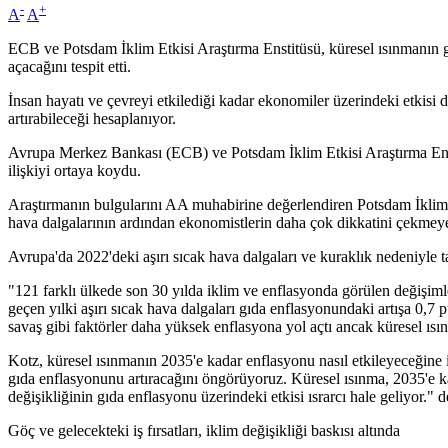
-
+
A
A
ECB ve Potsdam İklim Etkisi Araştırma Enstitüsü, küresel ısınmanın g
açacağını tespit etti.
İnsan hayatı ve çevreyi etkilediği kadar ekonomiler üzerindeki etkisi
artırabileceği hesaplanıyor.
Avrupa Merkez Bankası (ECB) ve Potsdam İklim Etkisi Araştırma Enstit
ilişkiyi ortaya koydu.
Araştırmanın bulgularını AA muhabirine değerlendiren Potsdam İklim E
hava dalgalarının ardından ekonomistlerin daha çok dikkatini çekmeye
Avrupa'da 2022'deki aşırı sıcak hava dalgaları ve kuraklık nedeniyle t
"121 farklı ülkede son 30 yılda iklim ve enflasyonda görülen değişimle
geçen yılki aşırı sıcak hava dalgaları gıda enflasyonundaki artışa 0,
savaş gibi faktörler daha yüksek enflasyona yol açtı ancak küresel ısın
Kotz, küresel ısınmanın 2035'e kadar enflasyonu nasıl etkileyeceğine 
gıda enflasyonunu artıracağını öngörüyoruz. Küresel ısınma, 2035'e k
değişikliğinin gıda enflasyonu üzerindeki etkisi ısrarcı hale geliyor."
Göç ve gelecekteki iş fırsatları, iklim değişikliği baskısı altında