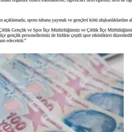
açıklamada, sporu tabana yaymak ve gençleri kötü alışkanlıklardan alı 
“Çiftlik Gençlik ve Spor İlçe Müdürlüğümüz ve Çiftlik İlçe Müftülüğümü
çe gençlik personellerimiz ile birlikte çeşitli spor etkinlikleri düzenl
am edecektir.”