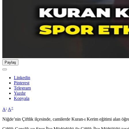
Paylaş
Linkedin
Pinterest
Telegram
Yazdır
Kopyala
-
+
A
A
Niğde’nin Çiftlik ilçesinde, camilerde Kuran-ı Kerim eğitimi alan öğren
Çiftlik Gençlik ve Spor İlçe Müdürlüğü ile Çiftlik İlçe Müftülüğü tara