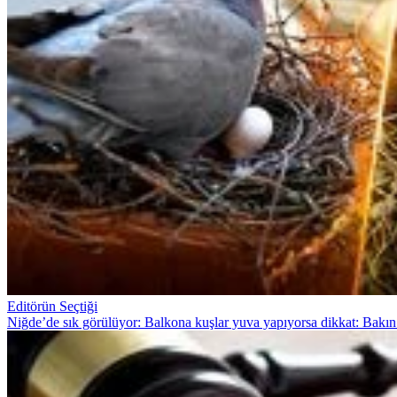
Editörün Seçtiği
Niğde’de sık görülüyor: Balkona kuşlar yuva yapıyorsa dikkat: Bakın