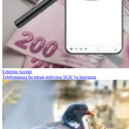
Editörün Seçtiği
Telefonunuza bu mesaj geliyorsa SGK’ya başvurun