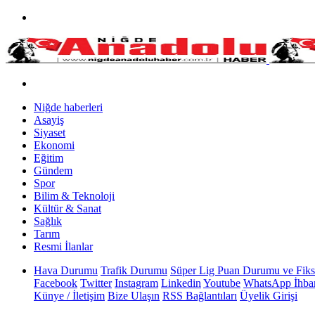
Niğde haberleri
Asayiş
Siyaset
Ekonomi
Eğitim
Gündem
Spor
Bilim & Teknoloji
Kültür & Sanat
Sağlık
Tarım
Resmi İlanlar
Hava Durumu
Trafik Durumu
Süper Lig Puan Durumu ve Fiks
Facebook
Twitter
Instagram
Linkedin
Youtube
WhatsApp İhbar
Künye / İletişim
Bize Ulaşın
RSS Bağlantıları
Üyelik Girişi