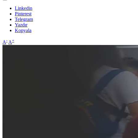
Linkedin
Pinterest
Telegram
Yazdır
Kopyala
-
+
A
A