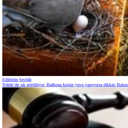
Editörün Seçtiği
Niğde’de sık görülüyor: Balkona kuşlar yuva yapıyorsa dikkat: Bakın