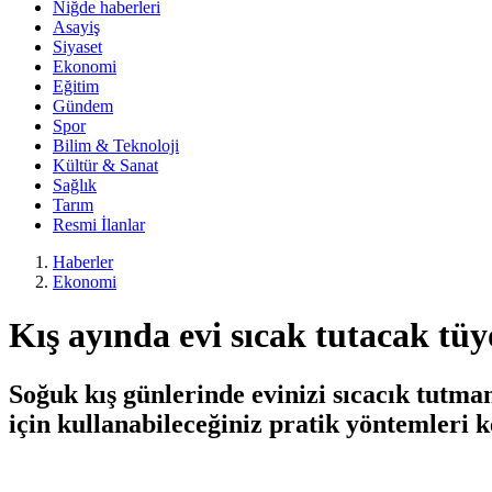
Niğde haberleri
Asayiş
Siyaset
Ekonomi
Eğitim
Gündem
Spor
Bilim & Teknoloji
Kültür & Sanat
Sağlık
Tarım
Resmi İlanlar
Haberler
Ekonomi
Kış ayında evi sıcak tutacak tü
Soğuk kış günlerinde evinizi sıcacık tutm
için kullanabileceğiniz pratik yöntemleri k