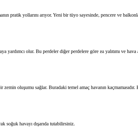
tmanın pratik yollarını arıyor. Yeni bir tüyo sayesinde, pencere ve balko
tmaya yardımcı olur. Bu perdeler diğer perdelere göre ısı yalıtımı ve h
bir zemin oluşumu sağlar. Buradaki temel amaç havanın kaçmamasıdır. 
rak soğuk havayı dışarıda tutabilirsiniz.