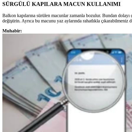
SÜRGÜLÜ KAPILARA MACUN KULLANIMI
Balkon kapılarına sürülen macunlar zamanla bozulur. Bundan dolayı çe
değiştirin. Ayrıca bu macunu yaz aylarında rahatlıkla çıkarabilmeniz
Muhabir: