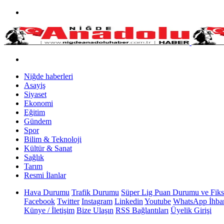
Niğde haberleri
Asayiş
Siyaset
Ekonomi
Eğitim
Gündem
Spor
Bilim & Teknoloji
Kültür & Sanat
Sağlık
Tarım
Resmi İlanlar
Hava Durumu
Trafik Durumu
Süper Lig Puan Durumu ve Fiks
Facebook
Twitter
Instagram
Linkedin
Youtube
WhatsApp İhbar
Künye / İletişim
Bize Ulaşın
RSS Bağlantıları
Üyelik Girişi