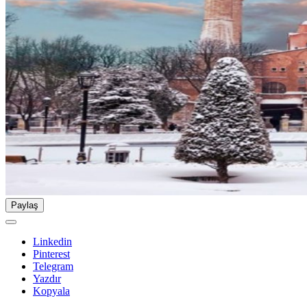
Paylaş
Linkedin
Pinterest
Telegram
Yazdır
Kopyala