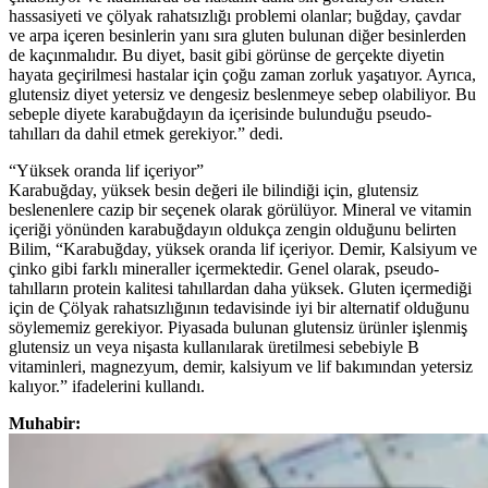
hassasiyeti ve çölyak rahatsızlığı problemi olanlar; buğday, çavdar
ve arpa içeren besinlerin yanı sıra gluten bulunan diğer besinlerden
de kaçınmalıdır. Bu diyet, basit gibi görünse de gerçekte diyetin
hayata geçirilmesi hastalar için çoğu zaman zorluk yaşatıyor. Ayrıca,
glutensiz diyet yetersiz ve dengesiz beslenmeye sebep olabiliyor. Bu
sebeple diyete karabuğdayın da içerisinde bulunduğu pseudo-
tahılları da dahil etmek gerekiyor.” dedi.
“Yüksek oranda lif içeriyor”
Karabuğday, yüksek besin değeri ile bilindiği için, glutensiz
beslenenlere cazip bir seçenek olarak görülüyor. Mineral ve vitamin
içeriği yönünden karabuğdayın oldukça zengin olduğunu belirten
Bilim, “Karabuğday, yüksek oranda lif içeriyor. Demir, Kalsiyum ve
çinko gibi farklı mineraller içermektedir. Genel olarak, pseudo-
tahılların protein kalitesi tahıllardan daha yüksek. Gluten içermediği
için de Çölyak rahatsızlığının tedavisinde iyi bir alternatif olduğunu
söylememiz gerekiyor. Piyasada bulunan glutensiz ürünler işlenmiş
glutensiz un veya nişasta kullanılarak üretilmesi sebebiyle B
vitaminleri, magnezyum, demir, kalsiyum ve lif bakımından yetersiz
kalıyor.” ifadelerini kullandı.
Muhabir: