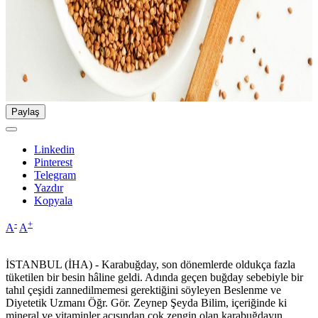
Paylaş
Linkedin
Pinterest
Telegram
Yazdır
Kopyala
-
+
A
A
İSTANBUL (İHA) - Karabuğday, son dönemlerde oldukça fazla
tüketilen bir besin hâline geldi. Adında geçen buğday sebebiyle bir
tahıl çeşidi zannedilmemesi gerektiğini söyleyen Beslenme ve
Diyetetik Uzmanı Öğr. Gör. Zeynep Şeyda Bilim, içeriğinde ki
mineral ve vitaminler açısından çok zengin olan karabuğdayın,