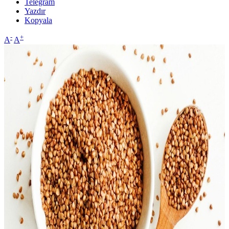
Telegram
Yazdır
Kopyala
-
+
A
A