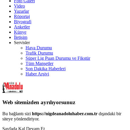
Foto Galeri
Video
Yazarlar
Röportaj
Biyografi
Anketler
Künye
İletişim
Servisler
Hava Durumu
Trafik Durumu
Süper Lig Puan Durumu ve Fikstür
Tüm Manşetler
Son Dakika Haberleri
Haber Arşivi
Web sitemizden ayrılıyorsunuz
Bu bağlantı sizi
https://nigdeanadoluhaber.com.tr
dışındaki bir
siteye yönlendiriyor.
Sayfada Kal
Devam Et