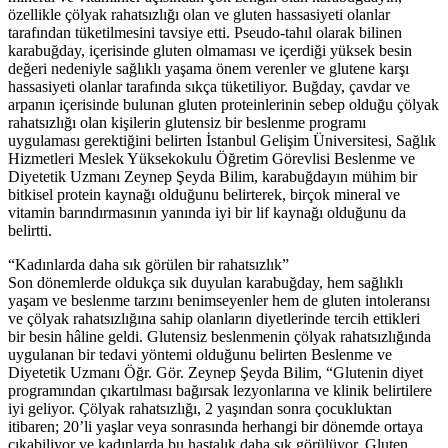
özellikle çölyak rahatsızlığı olan ve gluten hassasiyeti olanlar
tarafından tüketilmesini tavsiye etti. Pseudo-tahıl olarak bilinen
karabuğday, içerisinde gluten olmaması ve içerdiği yüksek besin
değeri nedeniyle sağlıklı yaşama önem verenler ve glutene karşı
hassasiyeti olanlar tarafında sıkça tüketiliyor. Buğday, çavdar ve
arpanın içerisinde bulunan gluten proteinlerinin sebep olduğu çölyak
rahatsızlığı olan kişilerin glutensiz bir beslenme programı
uygulaması gerektiğini belirten İstanbul Gelişim Üniversitesi, Sağlık
Hizmetleri Meslek Yüksekokulu Öğretim Görevlisi Beslenme ve
Diyetetik Uzmanı Zeynep Şeyda Bilim, karabuğdayın mühim bir
bitkisel protein kaynağı olduğunu belirterek, birçok mineral ve
vitamin barındırmasının yanında iyi bir lif kaynağı olduğunu da
belirtti.
“Kadınlarda daha sık görülen bir rahatsızlık”
Son dönemlerde oldukça sık duyulan karabuğday, hem sağlıklı
yaşam ve beslenme tarzını benimseyenler hem de gluten intoleransı
ve çölyak rahatsızlığına sahip olanların diyetlerinde tercih ettikleri
bir besin hâline geldi. Glutensiz beslenmenin çölyak rahatsızlığında
uygulanan bir tedavi yöntemi olduğunu belirten Beslenme ve
Diyetetik Uzmanı Öğr. Gör. Zeynep Şeyda Bilim, “Glutenin diyet
programından çıkartılması bağırsak lezyonlarına ve klinik belirtilere
iyi geliyor. Çölyak rahatsızlığı, 2 yaşından sonra çocukluktan
itibaren; 20’li yaşlar veya sonrasında herhangi bir dönemde ortaya
çıkabiliyor ve kadınlarda bu hastalık daha sık görülüyor. Gluten