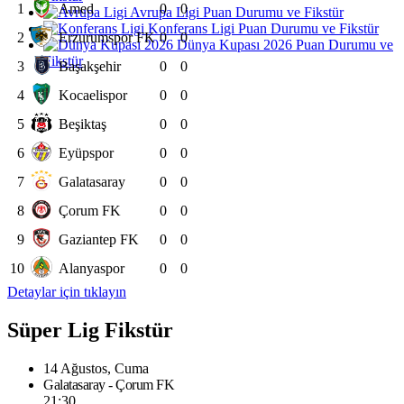
1
Amed
0
0
Avrupa Ligi Puan Durumu ve Fikstür
Konferans Ligi Puan Durumu ve Fikstür
2
Erzurumspor FK
0
0
Dünya Kupası 2026 Puan Durumu ve
Fikstür
3
Başakşehir
0
0
4
Kocaelispor
0
0
5
Beşiktaş
0
0
6
Eyüpspor
0
0
7
Galatasaray
0
0
8
Çorum FK
0
0
9
Gaziantep FK
0
0
10
Alanyaspor
0
0
Detaylar için tıklayın
Süper Lig Fikstür
14 Ağustos, Cuma
Galatasaray - Çorum FK
21:30