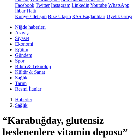
Facebook
Twitter
Instagram
Linkedin
Youtube
WhatsApp
İhbar Hattı
Künye / İletişim
Bize Ulaşın
RSS Bağlantıları
Üyelik Girişi
Niğde haberleri
Asayiş
Siyaset
Ekonomi
Eğitim
Gündem
Spor
Bilim & Teknoloji
Kültür & Sanat
Sağlık
Tarım
Resmi İlanlar
Haberler
Sağlık
“Karabuğday, glutensiz
beslenenlere vitamin deposu”