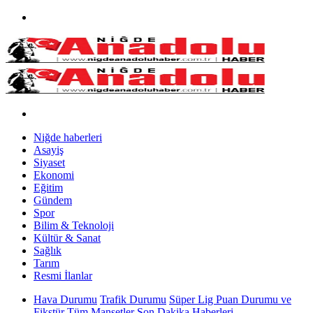
Niğde haberleri
Asayiş
Siyaset
Ekonomi
Eğitim
Gündem
Spor
Bilim & Teknoloji
Kültür & Sanat
Sağlık
Tarım
Resmi İlanlar
Hava Durumu
Trafik Durumu
Süper Lig Puan Durumu ve
Fikstür
Tüm Manşetler
Son Dakika Haberleri