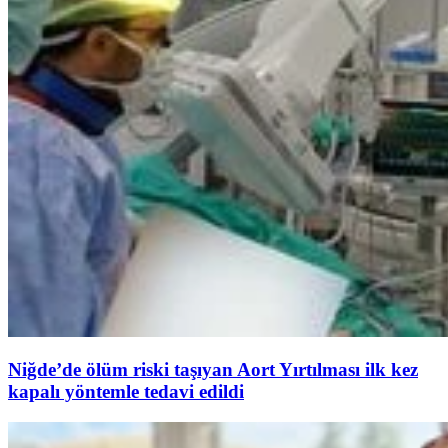
Niğde’de ölüm riski taşıyan Aort Yırtılması ilk kez
kapalı yöntemle tedavi edildi