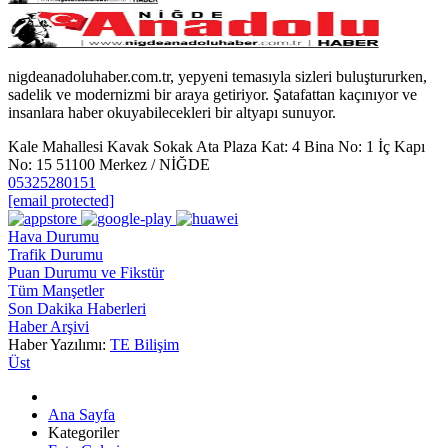
nigdeanadoluhaber.com.tr, yepyeni temasıyla sizleri buluştururken,
sadelik ve modernizmi bir araya getiriyor. Şatafattan kaçınıyor ve
insanlara haber okuyabilecekleri bir altyapı sunuyor.
Kale Mahallesi Kavak Sokak Ata Plaza Kat: 4 Bina No: 1 İç Kapı
No: 15 51100 Merkez / NİĞDE
05325280151
[email protected]
Hava Durumu
Trafik Durumu
Puan Durumu ve Fikstür
Tüm Manşetler
Son Dakika Haberleri
Haber Arşivi
Haber Yazılımı:
TE Bilişim
Üst
Ana Sayfa
Kategoriler