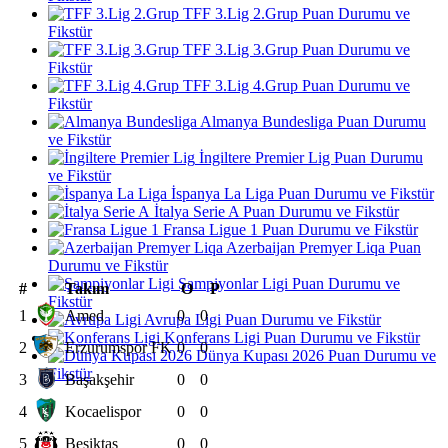
TFF 3.Lig 2.Grup Puan Durumu ve
Fikstür
TFF 3.Lig 3.Grup Puan Durumu ve
Fikstür
TFF 3.Lig 4.Grup Puan Durumu ve
Fikstür
Almanya Bundesliga Puan Durumu
ve Fikstür
İngiltere Premier Lig Puan Durumu
ve Fikstür
İspanya La Liga Puan Durumu ve Fikstür
İtalya Serie A Puan Durumu ve Fikstür
Fransa Ligue 1 Puan Durumu ve Fikstür
Azerbaijan Premyer Liqa Puan
Durumu ve Fikstür
Şampiyonlar Ligi Puan Durumu ve
#
Takım
O
P
Fikstür
1
Amed
0
0
Avrupa Ligi Puan Durumu ve Fikstür
Konferans Ligi Puan Durumu ve Fikstür
2
Erzurumspor FK
0
0
Dünya Kupası 2026 Puan Durumu ve
Fikstür
3
Başakşehir
0
0
4
Kocaelispor
0
0
5
Beşiktaş
0
0