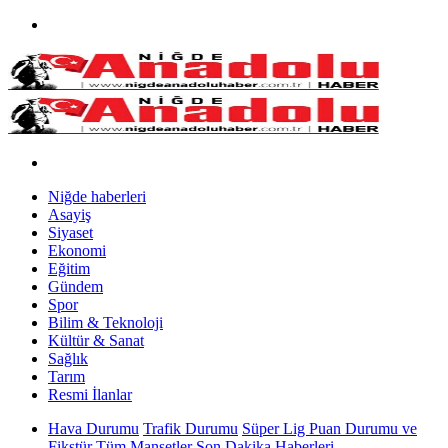
Niğde haberleri
Asayiş
Siyaset
Ekonomi
Eğitim
Gündem
Spor
Bilim & Teknoloji
Kültür & Sanat
Sağlık
Tarım
Resmi İlanlar
Hava Durumu
Trafik Durumu
Süper Lig Puan Durumu ve
Fikstür
Tüm Manşetler
Son Dakika Haberleri