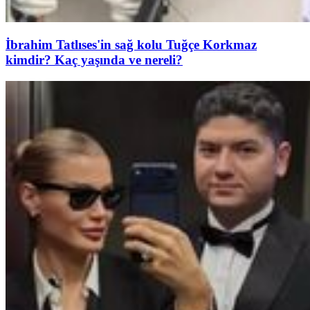
İbrahim Tatlıses'in sağ kolu Tuğçe Korkmaz
kimdir? Kaç yaşında ve nereli?