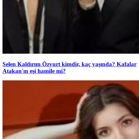
Selen Kaldırım Özyurt kimdir, kaç yaşında? Kafalar
Atakan'ın eşi hamile mi?