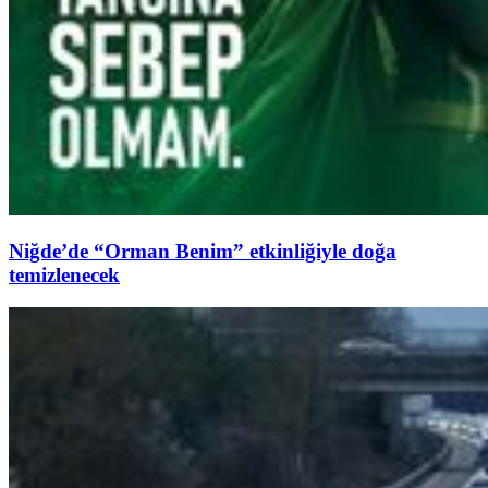
Niğde’de “Orman Benim” etkinliğiyle doğa
temizlenecek