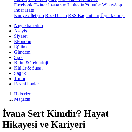
Facebook
Twitter
Instagram
Linkedin
Youtube
WhatsApp
İhbar Hattı
Künye / İletişim
Bize Ulaşın
RSS Bağlantıları
Üyelik Girişi
Niğde haberleri
Asayiş
Siyaset
Ekonomi
Eğitim
Gündem
Spor
Bilim & Teknoloji
Kültür & Sanat
Sağlık
Tarım
Resmi İlanlar
Haberler
Magazin
İvana Sert Kimdir? Hayat
Hikayesi ve Kariyeri