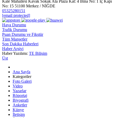
Kale Mahallesi Kavak Sokak Ata Plaza Kat: 4 Bina No: 1 İç Kapı
No: 15 51100 Merkez / NİĞDE
05325280151
[email protected]
Hava Durumu
Trafik Durumu
Puan Durumu ve Fikstür
Tüm Manşetler
Son Dakika Haberleri
Haber Arşivi
Haber Yazılımı:
TE Bilişim
Üst
Ana Sayfa
Kategoriler
Foto Galeri
Video
Yazarlar
Röportaj
Biyografi
Anketler
Künye
İletişim