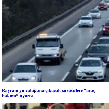
Bayram yolculuğuna çıkacak sürücülere “araç
bakımı” uyarısı