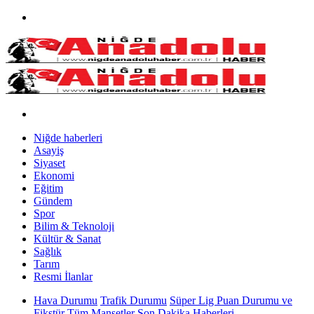
Niğde haberleri
Asayiş
Siyaset
Ekonomi
Eğitim
Gündem
Spor
Bilim & Teknoloji
Kültür & Sanat
Sağlık
Tarım
Resmi İlanlar
Hava Durumu
Trafik Durumu
Süper Lig Puan Durumu ve
Fikstür
Tüm Manşetler
Son Dakika Haberleri