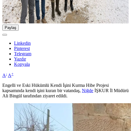
Paylaş
Linkedin
Pinterest
Telegram
Yazdır
Kopyala
-
+
A
A
Engelli ve Eski Hükümlü Kendi İşini Kurma Hibe Projesi
kapsamında kendi işini kuran bir vatandaş,
Niğde
İŞKUR İl Müdürü
Ali Bingül tarafından ziyaret edildi.