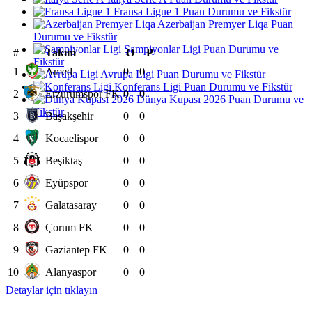
Fransa Ligue 1 Puan Durumu ve Fikstür
Azerbaijan Premyer Liqa Puan
Durumu ve Fikstür
Şampiyonlar Ligi Puan Durumu ve
#
Takım
O
P
Fikstür
1
Amed
0
0
Avrupa Ligi Puan Durumu ve Fikstür
Konferans Ligi Puan Durumu ve Fikstür
2
Erzurumspor FK
0
0
Dünya Kupası 2026 Puan Durumu ve
Fikstür
3
Başakşehir
0
0
4
Kocaelispor
0
0
5
Beşiktaş
0
0
6
Eyüpspor
0
0
7
Galatasaray
0
0
8
Çorum FK
0
0
9
Gaziantep FK
0
0
10
Alanyaspor
0
0
Detaylar için tıklayın