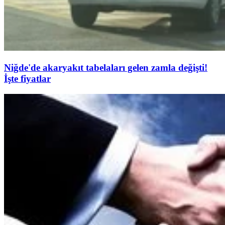
Niğde'de akaryakıt tabelaları gelen zamla değişti!
İşte fiyatlar