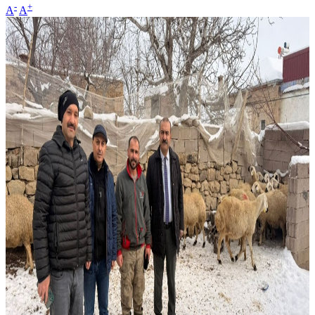
-
+
A
A