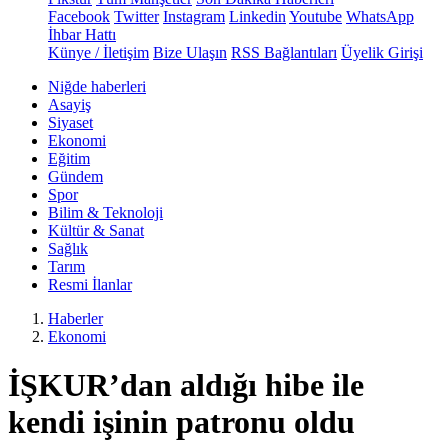
Facebook
Twitter
Instagram
Linkedin
Youtube
WhatsApp
İhbar Hattı
Künye / İletişim
Bize Ulaşın
RSS Bağlantıları
Üyelik Girişi
Niğde haberleri
Asayiş
Siyaset
Ekonomi
Eğitim
Gündem
Spor
Bilim & Teknoloji
Kültür & Sanat
Sağlık
Tarım
Resmi İlanlar
Haberler
Ekonomi
İŞKUR’dan aldığı hibe ile
kendi işinin patronu oldu