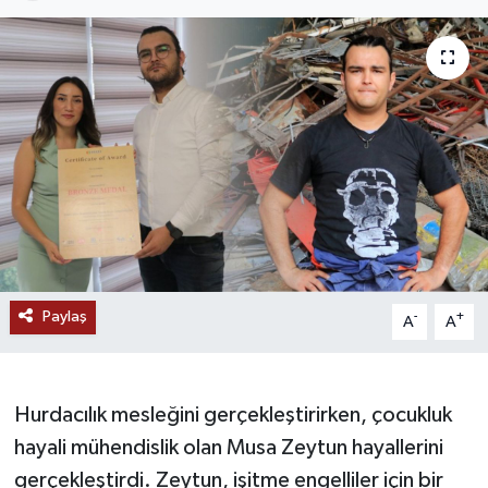
Paylaş
-
+
A
A
Hurdacılık mesleğini gerçekleştirirken, çocukluk
hayali mühendislik olan Musa Zeytun hayallerini
gerçekleştirdi. Zeytun, işitme engelliler için bir