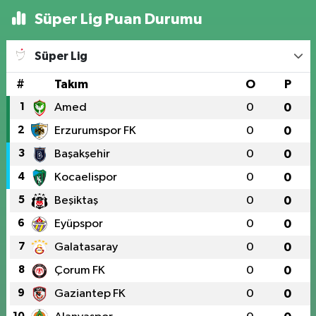
Süper Lig Puan Durumu
Süper Lig
#
Takım
O
P
1
Amed
0
0
2
Erzurumspor FK
0
0
3
Başakşehir
0
0
4
Kocaelispor
0
0
5
Beşiktaş
0
0
6
Eyüpspor
0
0
7
Galatasaray
0
0
8
Çorum FK
0
0
9
Gaziantep FK
0
0