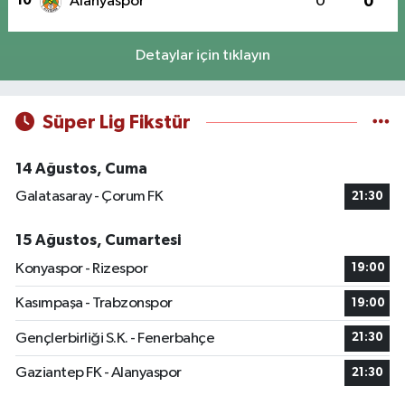
10
Alanyaspor
0
0
Detaylar için tıklayın
Süper Lig Fikstür
14 Ağustos, Cuma
Galatasaray - Çorum FK
21:30
15 Ağustos, Cumartesi
Konyaspor - Rizespor
19:00
Kasımpaşa - Trabzonspor
19:00
Gençlerbirliği S.K. - Fenerbahçe
21:30
Gaziantep FK - Alanyaspor
21:30