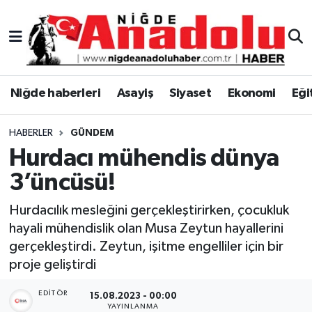
Niğde Nöbetçi Eczaneler
Niğde Hava Durumu
Niğde haberleri
Asayiş
Siyaset
Ekonomi
Eği
Niğde Namaz Vakitleri
HABERLER
GÜNDEM
Hurdacı mühendis dünya
Niğde Trafik Yoğunluk Haritası
3’üncüsü!
Süper Lig Puan Durumu ve Fikstür
Hurdacılık mesleğini gerçekleştirirken, çocukluk
hayali mühendislik olan Musa Zeytun hayallerini
Tüm Manşetler
gerçekleştirdi. Zeytun, işitme engelliler için bir
proje geliştirdi
Son Dakika Haberleri
EDITÖR
15.08.2023 - 00:00
Haber Arşivi
YAYINLANMA