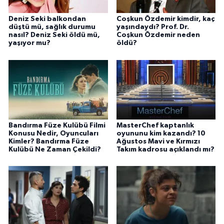
Deniz Seki balkondan
Coşkun Özdemir kimdir, kaç
düştü mü, sağlık durumu
yaşındaydı? Prof. Dr.
nasıl? Deniz Seki öldü mü,
Coşkun Özdemir neden
yaşıyor mu?
öldü?
Bandırma Füze Kulübü Filmi
MasterChef kaptanlık
Konusu Nedir, Oyuncuları
oyununu kim kazandı? 10
Kimler? Bandırma Füze
Ağustos Mavi ve Kırmızı
Kulübü Ne Zaman Çekildi?
Takım kadrosu açıklandı mı?