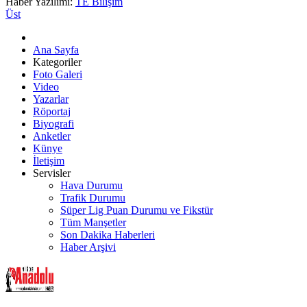
Haber Yazılımı:
TE Bilişim
Üst
Ana Sayfa
Kategoriler
Foto Galeri
Video
Yazarlar
Röportaj
Biyografi
Anketler
Künye
İletişim
Servisler
Hava Durumu
Trafik Durumu
Süper Lig Puan Durumu ve Fikstür
Tüm Manşetler
Son Dakika Haberleri
Haber Arşivi