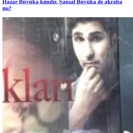
Hazar Büyüka kimdir, Şansal Büyüka ile akraba
mı?