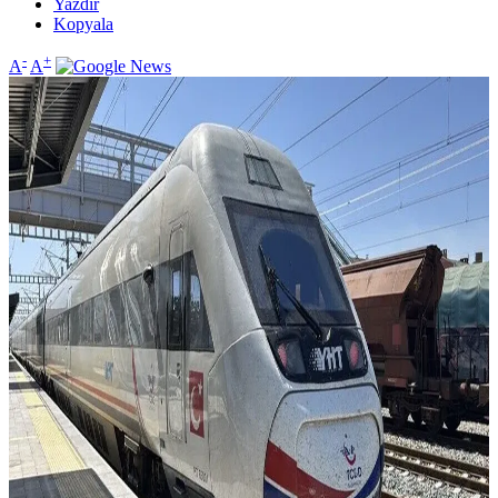
Yazdır
Kopyala
-
+
A
A