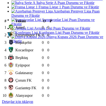
İtalya Serie A Puan Durumu ve Fikstür
Fransa Ligue 1 Puan Durumu ve Fikstür
Azerbaijan Premyer Liqa Puan
Durumu ve Fikstür
Şampiyonlar Ligi Puan Durumu ve
#
Takım
O
P
Fikstür
1
Amed
0
0
Avrupa Ligi Puan Durumu ve Fikstür
Konferans Ligi Puan Durumu ve Fikstür
2
Erzurumspor FK
0
0
Dünya Kupası 2026 Puan Durumu ve
Fikstür
3
Başakşehir
0
0
4
Kocaelispor
0
0
5
Beşiktaş
0
0
6
Eyüpspor
0
0
7
Galatasaray
0
0
8
Çorum FK
0
0
9
Gaziantep FK
0
0
10
Alanyaspor
0
0
Detaylar için tıklayın