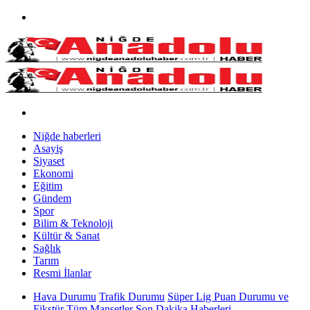
Niğde haberleri
Asayiş
Siyaset
Ekonomi
Eğitim
Gündem
Spor
Bilim & Teknoloji
Kültür & Sanat
Sağlık
Tarım
Resmi İlanlar
Hava Durumu
Trafik Durumu
Süper Lig Puan Durumu ve
Fikstür
Tüm Manşetler
Son Dakika Haberleri