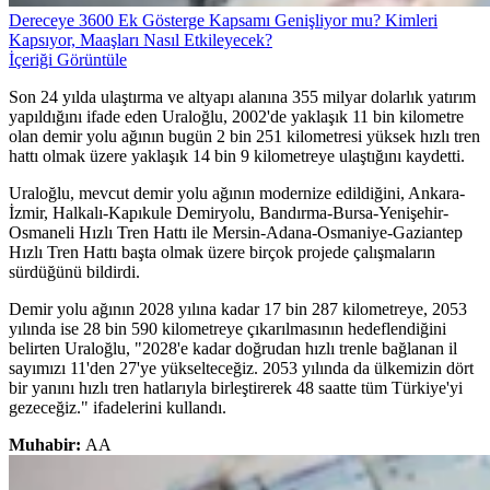
Dereceye 3600 Ek Gösterge Kapsamı Genişliyor mu? Kimleri
Kapsıyor, Maaşları Nasıl Etkileyecek?
İçeriği Görüntüle
Son 24 yılda ulaştırma ve altyapı alanına 355 milyar dolarlık yatırım
yapıldığını ifade eden Uraloğlu, 2002'de yaklaşık 11 bin kilometre
olan demir yolu ağının bugün 2 bin 251 kilometresi yüksek hızlı tren
hattı olmak üzere yaklaşık 14 bin 9 kilometreye ulaştığını kaydetti.
Uraloğlu, mevcut demir yolu ağının modernize edildiğini, Ankara-
İzmir, Halkalı-Kapıkule Demiryolu, Bandırma-Bursa-Yenişehir-
Osmaneli Hızlı Tren Hattı ile Mersin-Adana-Osmaniye-Gaziantep
Hızlı Tren Hattı başta olmak üzere birçok projede çalışmaların
sürdüğünü bildirdi.
Demir yolu ağının 2028 yılına kadar 17 bin 287 kilometreye, 2053
yılında ise 28 bin 590 kilometreye çıkarılmasının hedeflendiğini
belirten Uraloğlu, "2028'e kadar doğrudan hızlı trenle bağlanan il
sayımızı 11'den 27'ye yükselteceğiz. 2053 yılında da ülkemizin dört
bir yanını hızlı tren hatlarıyla birleştirerek 48 saatte tüm Türkiye'yi
gezeceğiz." ifadelerini kullandı.
Muhabir:
AA