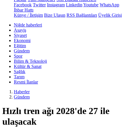
Facebook
Twitter
Instagram
Linkedin
Youtube
WhatsApp
İhbar Hattı
Künye / İletişim
Bize Ulaşın
RSS Bağlantıları
Üyelik Girişi
Niğde haberleri
Asayiş
Siyaset
Ekonomi
Eğitim
Gündem
Spor
Bilim & Teknoloji
Kültür & Sanat
Sağlık
Tarım
Resmi İlanlar
Haberler
Gündem
Hızlı tren ağı 2028'de 27 ile
ulaşacak