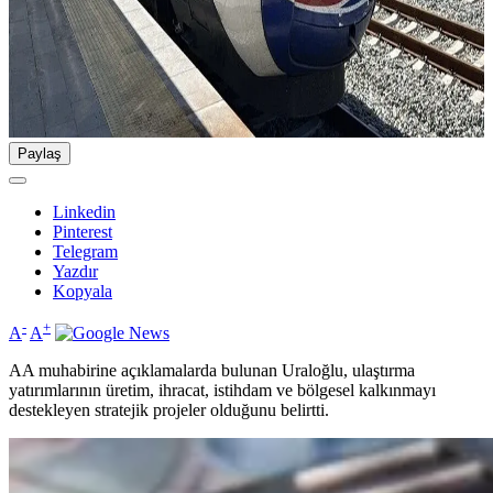
Paylaş
Linkedin
Pinterest
Telegram
Yazdır
Kopyala
-
+
A
A
AA muhabirine açıklamalarda bulunan Uraloğlu, ulaştırma
yatırımlarının üretim, ihracat, istihdam ve bölgesel kalkınmayı
destekleyen stratejik projeler olduğunu belirtti.