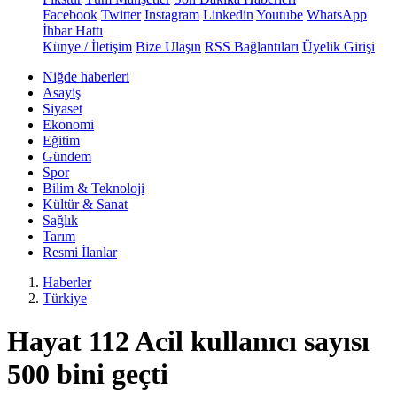
Facebook
Twitter
Instagram
Linkedin
Youtube
WhatsApp
İhbar Hattı
Künye / İletişim
Bize Ulaşın
RSS Bağlantıları
Üyelik Girişi
Niğde haberleri
Asayiş
Siyaset
Ekonomi
Eğitim
Gündem
Spor
Bilim & Teknoloji
Kültür & Sanat
Sağlık
Tarım
Resmi İlanlar
Haberler
Türkiye
Hayat 112 Acil kullanıcı sayısı
500 bini geçti