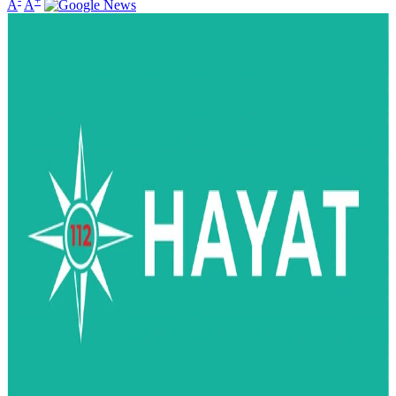
-
+
A
A