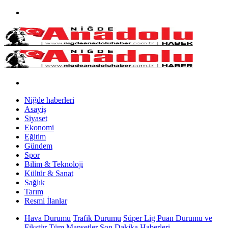
Niğde haberleri
Asayiş
Siyaset
Ekonomi
Eğitim
Gündem
Spor
Bilim & Teknoloji
Kültür & Sanat
Sağlık
Tarım
Resmi İlanlar
Hava Durumu
Trafik Durumu
Süper Lig Puan Durumu ve
Fikstür
Tüm Manşetler
Son Dakika Haberleri