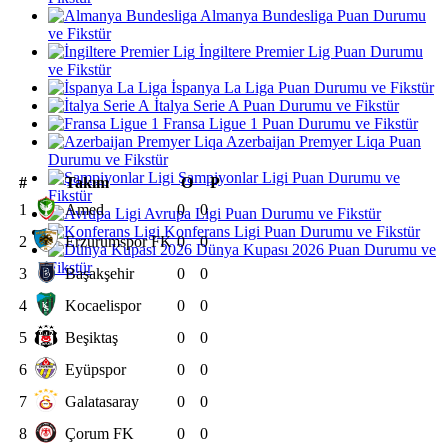
Almanya Bundesliga Puan Durumu
ve Fikstür
İngiltere Premier Lig Puan Durumu
ve Fikstür
İspanya La Liga Puan Durumu ve Fikstür
İtalya Serie A Puan Durumu ve Fikstür
Fransa Ligue 1 Puan Durumu ve Fikstür
Azerbaijan Premyer Liqa Puan
Durumu ve Fikstür
Şampiyonlar Ligi Puan Durumu ve
#
Takım
O
P
Fikstür
1
Amed
0
0
Avrupa Ligi Puan Durumu ve Fikstür
Konferans Ligi Puan Durumu ve Fikstür
2
Erzurumspor FK
0
0
Dünya Kupası 2026 Puan Durumu ve
Fikstür
3
Başakşehir
0
0
4
Kocaelispor
0
0
5
Beşiktaş
0
0
6
Eyüpspor
0
0
7
Galatasaray
0
0
8
Çorum FK
0
0