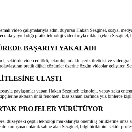
 temalı video çalışmalarıyla adını duyuran Hakan Sezginel, sosyal medya p
rada yayınladığı pratik teknoloji videolarıyla dikkat çeken Sezginel, h
SÜREDE BAŞARIYI YAKALADI
 sektörde video editörü, teknoloji odaklı içerik üreticisi ve videograf 
laylaştıran pratik dijital çözümler üzerine özgün videolar geliştiren Se
İTLESİNE ULAŞTI
yla paylaşımlar yapan Hakan Sezginel; teknoloji, yapay zeka entegrasyon
ipçilerine aktaran ünlü fenomen, kısa zaman zarfında yüz binlerce kişili
RTAK PROJELER YÜRÜTÜYOR
el düzeydeki çeşitli teknoloji markalarıyla önemli iş birliklerine imza 
de de konuşmacı olarak sahne alan Sezginel, bilgi birikimini sektör profe