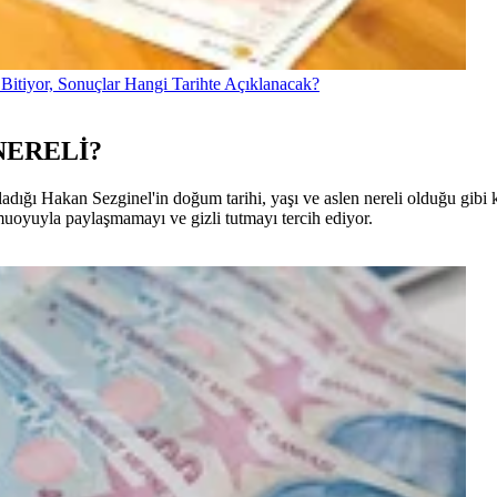
Bitiyor, Sonuçlar Hangi Tarihte Açıklanacak?
NERELİ?
dığı Hakan Sezginel'in doğum tarihi, yaşı ve aslen nereli olduğu gibi ki
kamuoyuyla paylaşmamayı ve gizli tutmayı tercih ediyor.