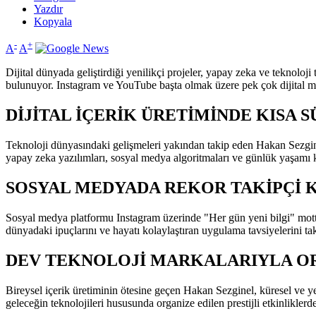
Yazdır
Kopyala
-
+
A
A
Dijital dünyada geliştirdiği yenilikçi projeler, yapay zeka ve teknoloji
bulunuyor. Instagram ve YouTube başta olmak üzere pek çok dijital mec
DİJİTAL İÇERİK ÜRETİMİNDE KISA 
Teknoloji dünyasındaki gelişmeleri yakından takip eden Hakan Sezginel,
yapay zeka yazılımları, sosyal medya algoritmaları ve günlük yaşamı ko
SOSYAL MEDYADA REKOR TAKİPÇİ K
Sosyal medya platformu Instagram üzerinde "Her gün yeni bilgi" mottosu
dünyadaki ipuçlarını ve hayatı kolaylaştıran uygulama tavsiyelerini tak
DEV TEKNOLOJİ MARKALARIYLA O
Bireysel içerik üretiminin ötesine geçen Hakan Sezginel, küresel ve yer
geleceğin teknolojileri hususunda organize edilen prestijli etkinlikler