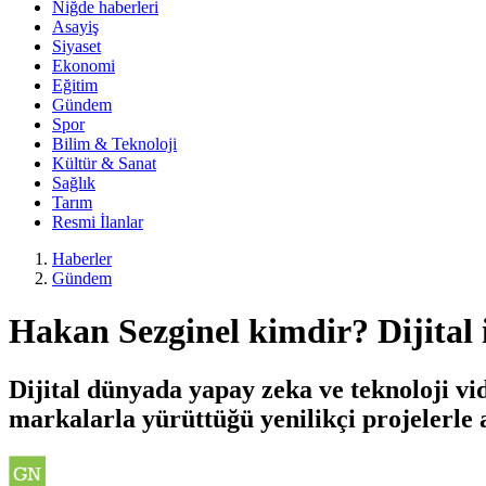
Niğde haberleri
Asayiş
Siyaset
Ekonomi
Eğitim
Gündem
Spor
Bilim & Teknoloji
Kültür & Sanat
Sağlık
Tarım
Resmi İlanlar
Haberler
Gündem
Hakan Sezginel kimdir? Dijital i
Dijital dünyada yapay zeka ve teknoloji vid
markalarla yürüttüğü yenilikçi projelerle a