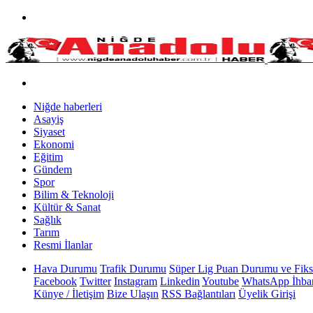
Niğde haberleri
Asayiş
Siyaset
Ekonomi
Eğitim
Gündem
Spor
Bilim & Teknoloji
Kültür & Sanat
Sağlık
Tarım
Resmi İlanlar
Hava Durumu
Trafik Durumu
Süper Lig Puan Durumu ve Fiks
Facebook
Twitter
Instagram
Linkedin
Youtube
WhatsApp İhbar
Künye / İletişim
Bize Ulaşın
RSS Bağlantıları
Üyelik Girişi