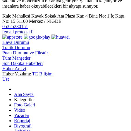
sadelik ve modernizmi bir araya getiriyor. Şatafattan kaçınıyor ve
insanlara haber okuyabilecekleri bir altyapı sunuyor.
Kale Mahallesi Kavak Sokak Ata Plaza Kat: 4 Bina No: 1 İç Kapı
No: 15 51100 Merkez / NİĞDE
05325280151
[email protected]
Hava Durumu
Trafik Durumu
Puan Durumu ve Fikstür
Tüm Manşetler
Son Dakika Haberleri
Haber Arşivi
Haber Yazılımı:
TE Bilişim
Üst
Ana Sayfa
Kategoriler
Foto Galeri
Video
Yazarlar
Röportaj
Biyografi