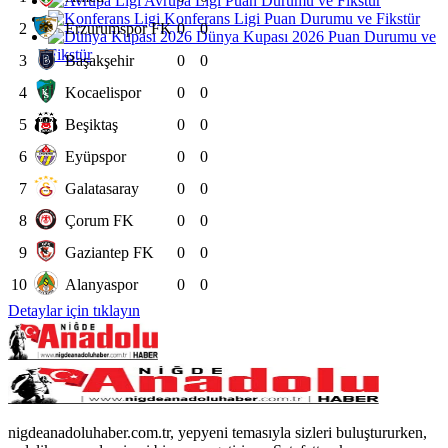
Avrupa Ligi Puan Durumu ve Fikstür
Konferans Ligi Puan Durumu ve Fikstür
2
Erzurumspor FK
0
0
Dünya Kupası 2026 Puan Durumu ve
Fikstür
3
Başakşehir
0
0
4
Kocaelispor
0
0
5
Beşiktaş
0
0
6
Eyüpspor
0
0
7
Galatasaray
0
0
8
Çorum FK
0
0
9
Gaziantep FK
0
0
10
Alanyaspor
0
0
Detaylar için tıklayın
nigdeanadoluhaber.com.tr, yepyeni temasıyla sizleri buluştururken,