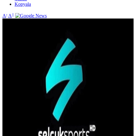
Kopyala
-
+
A
A