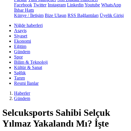
Facebook
Twitter
Instagram
Linkedin
Youtube
WhatsApp
İhbar Hattı
Künye / İletişim
Bize Ulaşın
RSS Bağlantıları
Üyelik Girişi
Niğde haberleri
Asayiş
Siyaset
Ekonomi
Eğitim
Gündem
Spor
Bilim & Teknoloji
Kültür & Sanat
Sağlık
Tarım
Resmi İlanlar
Haberler
Gündem
Selcuksports Sahibi Selçuk
Yılmaz Yakalandı Mı? İşte