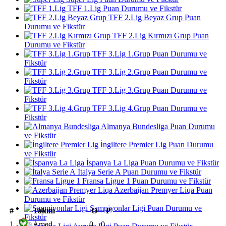
TFF 1.Lig Puan Durumu ve Fikstür
TFF 2.Lig Beyaz Grup Puan
Durumu ve Fikstür
TFF 2.Lig Kırmızı Grup Puan
Durumu ve Fikstür
TFF 3.Lig 1.Grup Puan Durumu ve
Fikstür
TFF 3.Lig 2.Grup Puan Durumu ve
Fikstür
TFF 3.Lig 3.Grup Puan Durumu ve
Fikstür
TFF 3.Lig 4.Grup Puan Durumu ve
Fikstür
Almanya Bundesliga Puan Durumu
ve Fikstür
İngiltere Premier Lig Puan Durumu
ve Fikstür
İspanya La Liga Puan Durumu ve Fikstür
İtalya Serie A Puan Durumu ve Fikstür
Fransa Ligue 1 Puan Durumu ve Fikstür
Azerbaijan Premyer Liqa Puan
Durumu ve Fikstür
Şampiyonlar Ligi Puan Durumu ve
#
Takım
O
P
Fikstür
1
Amed
0
0