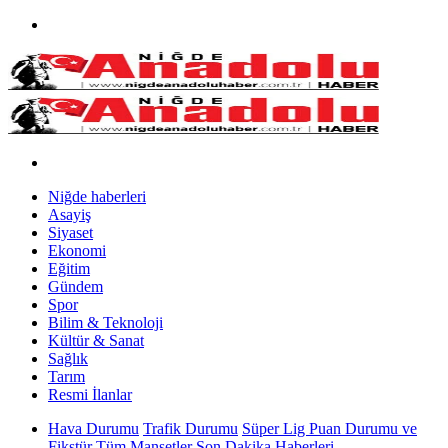
Niğde haberleri
Asayiş
Siyaset
Ekonomi
Eğitim
Gündem
Spor
Bilim & Teknoloji
Kültür & Sanat
Sağlık
Tarım
Resmi İlanlar
Hava Durumu
Trafik Durumu
Süper Lig Puan Durumu ve
Fikstür
Tüm Manşetler
Son Dakika Haberleri