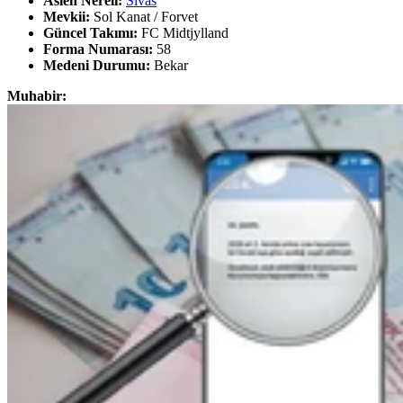
Aslen Nereli:
Sivas
Mevkii:
Sol Kanat / Forvet
Güncel Takımı:
FC Midtjylland
Forma Numarası:
58
Medeni Durumu:
Bekar
Muhabir: