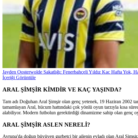
Jayden Oosterwolde Sakatlığı: Fenerbahçeli Yıldız Kaç Hafta Yok, 
İçeriği Görüntüle
ARAL ŞİMŞİR KİMDİR VE KAÇ YAŞINDA?
Tam adı Doğuhan Aral Şimşir olan genç yetenek, 19 Haziran 2002 tari
tamamlayan Aral, hücum hattındaki çok yönlü oyun tarzıyla kısa sürede
alabiliyor. Modern futbolun gerektirdiği dinamizme sahip olan genç o
ARAL ŞİMŞİR ASLEN NERELİ?
Avrupa'da doğup büyüyen gurbetçi bir ailenin evladı olan Aral Şimşir