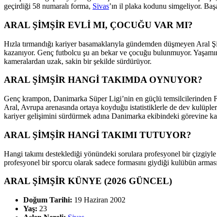
geçirdiği 58 numaralı forma,
Sivas
’ın il plaka kodunu simgeliyor. Baş
ARAL ŞİMŞİR EVLİ MI, ÇOCUĞU VAR MI?
Hızla tırmandığı kariyer basamaklarıyla gündemden düşmeyen Aral Şimşir
kazanıyor. Genç futbolcu şu an bekar ve çocuğu bulunmuyor. Yaşamını
kameralardan uzak, sakin bir şekilde sürdürüyor.
ARAL ŞİMŞİR HANGİ TAKIMDA OYNUYOR?
Genç krampon, Danimarka Süper Ligi’nin en güçlü temsilcilerinden F
Aral, Avrupa arenasında ortaya koyduğu istatistiklerle de dev kulüpler
kariyer gelişimini sürdürmek adına Danimarka ekibindeki görevine kar
ARAL ŞİMŞİR HANGİ TAKIMI TUTUYOR?
Hangi takımı desteklediği yönündeki sorulara profesyonel bir çizgiyl
profesyonel bir sporcu olarak sadece formasını giydiği kulübün arması i
ARAL ŞİMŞİR KÜNYE (2026 GÜNCEL)
Doğum Tarihi:
19 Haziran 2002
Yaş:
23