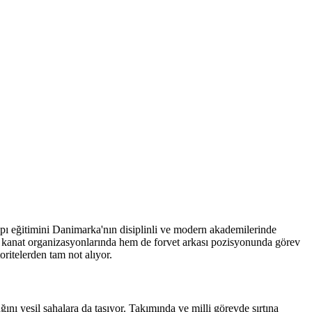
pı eğitimini Danimarka'nın disiplinli ve modern akademilerinde
hem kanat organizasyonlarında hem de forvet arkası pozisyonunda görev
ritelerden tam not alıyor.
ğını yeşil sahalara da taşıyor. Takımında ve milli görevde sırtına