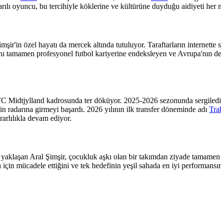
arılı oyuncu, bu tercihiyle köklerine ve kültürüne duyduğu aidiyeti her 
'in özel hayatı da mercek altında tutuluyor. Taraftarların internette sı
 tamamen profesyonel futbol kariyerine endeksleyen ve Avrupa'nın dev 
C Midtjylland kadrosunda ter döküyor. 2025-2026 sezonunda sergilediğ
in radarına girmeyi başardı. 2026 yılının ilk transfer döneminde adı
Tra
arlılıkla devam ediyor.
e yaklaşan Aral Şimşir, çocukluk aşkı olan bir takımdan ziyade tamamen
çin mücadele ettiğini ve tek hedefinin yeşil sahada en iyi performansını