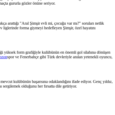
maçta gururla gözler önüne seriyor.
kça arattığı "Aral Şimşir evli mi, çocuğu var mı?" soruları netlik
liglerinde forma giymeyi hedefleyen Şimşir, özel hayatını
i yüksek form grafiğiyle kulübünün en önemli gol silahına dönüşen
bzon
spor ve Fenerbahçe gibi Türk devleriyle anılan yetenekli oyuncu,
 mevcut kulübünün başarısına odaklandığını ifade ediyor. Genç yıldız,
 sergilemek olduğunu her fırsatta dile getiriyor.