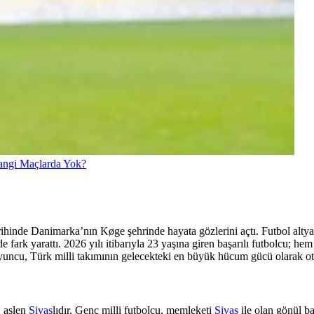
Hangi Maçlarda Yok?
hinde Danimarka’nın Køge şehrinde hayata gözlerini açtı. Futbol altya
 fark yarattı. 2026 yılı itibarıyla 23 yaşına giren başarılı futbolcu; 
yuncu, Türk milli takımının gelecekteki en büyük hücum gücü olarak oto
, aslen
Sivas
lıdır. Genç milli futbolcu, memleketi
Sivas
ile olan gönül ba