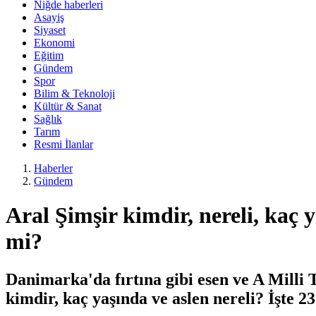
Niğde haberleri
Asayiş
Siyaset
Ekonomi
Eğitim
Gündem
Spor
Bilim & Teknoloji
Kültür & Sanat
Sağlık
Tarım
Resmi İlanlar
Haberler
Gündem
Aral Şimşir kimdir, nereli, kaç 
mi?
Danimarka'da fırtına gibi esen ve A Milli 
kimdir, kaç yaşında ve aslen nereli? İşte 2