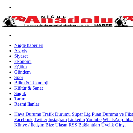
Niğde haberleri
Asayiş
Siyaset
Ekonomi
Eğitim
Gündem
Spor
Bilim & Teknoloji
Kültür & Sanat
Sağlık
Tarım
Resmi İlanlar
Hava Durumu
Trafik Durumu
Süper Lig Puan Durumu ve Fiks
Facebook
Twitter
Instagram
Linkedin
Youtube
WhatsApp İhbar
Künye / İletişim
Bize Ulaşın
RSS Bağlantıları
Üyelik Girişi