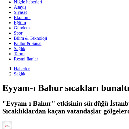
Niğde haberleri
Asayiş
Siyaset
Ekonomi
Eğitim
Gündem
Spor
Bilim & Teknoloji
Kültür & Sanat
Sağlık
Tarım
Resmi İlanlar
Haberler
Sağlık
Eyyam-ı Bahur sıcakları bunal
"Eyyam-ı Bahur" etkisinin sürdüğü İstanbu
Sıcaklıklardan kaçan vatandaşlar gölgelerd