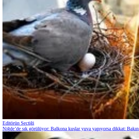
Editörün Seçtiği
Niğde’de sık görülüyor: Balkona kuşlar yuva yapıyorsa dikkat: Bakın