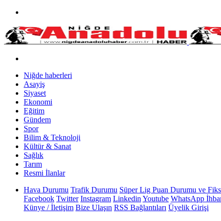
Niğde haberleri
Asayiş
Siyaset
Ekonomi
Eğitim
Gündem
Spor
Bilim & Teknoloji
Kültür & Sanat
Sağlık
Tarım
Resmi İlanlar
Hava Durumu
Trafik Durumu
Süper Lig Puan Durumu ve Fiks
Facebook
Twitter
Instagram
Linkedin
Youtube
WhatsApp İhbar
Künye / İletişim
Bize Ulaşın
RSS Bağlantıları
Üyelik Girişi