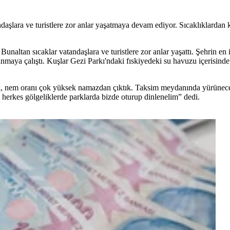
daşlara ve turistlere zor anlar yaşatmaya devam ediyor. Sıcaklıklardan 
altan sıcaklar vatandaşlara ve turistlere zor anlar yaşattı. Şehrin en i
nmaya çalıştı. Kuşlar Gezi Parkı'ndaki fıskiyedeki su havuzu içerisinde
nem oranı çok yüksek namazdan çıktık. Taksim meydanında yürünecek ha
n herkes gölgeliklerde parklarda bizde oturup dinlenelim” dedi.