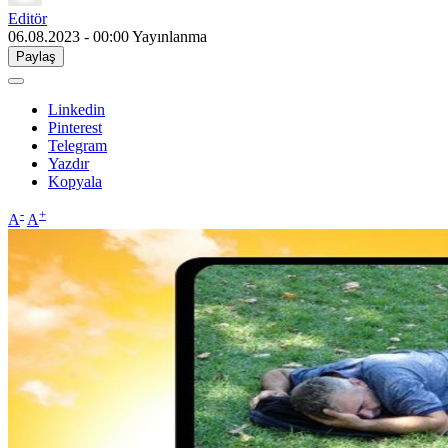
Editör
06.08.2023 - 00:00
Yayınlanma
Paylaş
Linkedin
Pinterest
Telegram
Yazdır
Kopyala
-
+
A
A