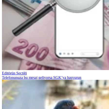
Editörün Seçtiği
Telefonunuza bu mesaj geliyorsa SGK’ya başvurun