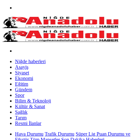
Niğde haberleri
Asayiş
Siyaset
Ekonomi
Eğitim
Gündem
Spor
Bilim & Teknoloji
Kültür & Sanat
Sağlık
Tarım
Resmi İlanlar
Hava Durumu
Trafik Durumu
Süper Lig Puan Durumu ve
Fikstür
Tüm Manşetler
Son Dakika Haberleri