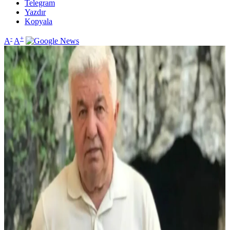
Telegram
Yazdır
Kopyala
-
+
A
A