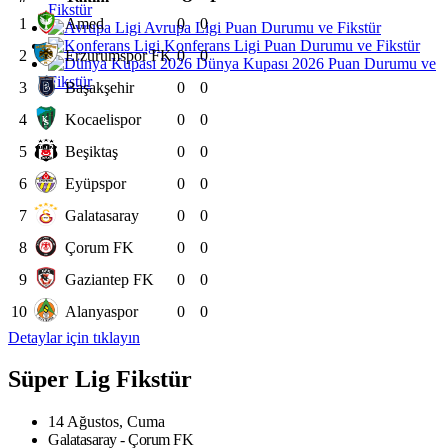
Fikstür
1
Amed
0
0
Avrupa Ligi Puan Durumu ve Fikstür
Konferans Ligi Puan Durumu ve Fikstür
2
Erzurumspor FK
0
0
Dünya Kupası 2026 Puan Durumu ve
Fikstür
3
Başakşehir
0
0
4
Kocaelispor
0
0
5
Beşiktaş
0
0
6
Eyüpspor
0
0
7
Galatasaray
0
0
8
Çorum FK
0
0
9
Gaziantep FK
0
0
10
Alanyaspor
0
0
Detaylar için tıklayın
Süper Lig Fikstür
14 Ağustos, Cuma
Galatasaray - Çorum FK