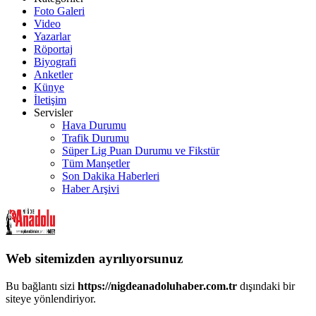
Foto Galeri
Video
Yazarlar
Röportaj
Biyografi
Anketler
Künye
İletişim
Servisler
Hava Durumu
Trafik Durumu
Süper Lig Puan Durumu ve Fikstür
Tüm Manşetler
Son Dakika Haberleri
Haber Arşivi
Web sitemizden ayrılıyorsunuz
Bu bağlantı sizi
https://nigdeanadoluhaber.com.tr
dışındaki bir
siteye yönlendiriyor.