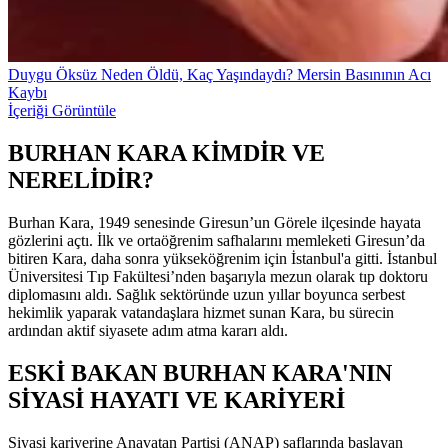
Duygu Öksüz Neden Öldü, Kaç Yaşındaydı? Mersin Basınının Acı
Kaybı
İçeriği Görüntüle
BURHAN KARA KİMDİR VE
NERELİDİR?
Burhan Kara, 1949 senesinde Giresun’un Görele ilçesinde hayata
gözlerini açtı. İlk ve ortaöğrenim safhalarını memleketi Giresun’da
bitiren Kara, daha sonra yükseköğrenim için İstanbul'a gitti. İstanbul
Üniversitesi Tıp Fakültesi’nden başarıyla mezun olarak tıp doktoru
diplomasını aldı. Sağlık sektöründe uzun yıllar boyunca serbest
hekimlik yaparak vatandaşlara hizmet sunan Kara, bu sürecin
ardından aktif siyasete adım atma kararı aldı.
ESKİ BAKAN BURHAN KARA'NIN
SİYASİ HAYATI VE KARİYERİ
Siyasi kariyerine Anavatan Partisi (ANAP) saflarında başlayan