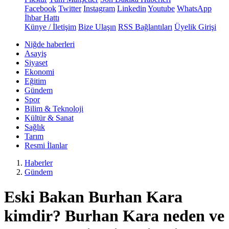
Facebook
Twitter
Instagram
Linkedin
Youtube
WhatsApp
İhbar Hattı
Künye / İletişim
Bize Ulaşın
RSS Bağlantıları
Üyelik Girişi
Niğde haberleri
Asayiş
Siyaset
Ekonomi
Eğitim
Gündem
Spor
Bilim & Teknoloji
Kültür & Sanat
Sağlık
Tarım
Resmi İlanlar
Haberler
Gündem
Eski Bakan Burhan Kara
kimdir? Burhan Kara neden ve