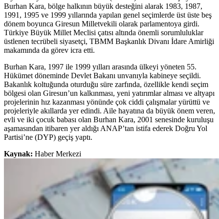
Burhan Kara, bölge halkının büyük desteğini alarak 1983, 1987,
1991, 1995 ve 1999 yıllarında yapılan genel seçimlerde üst üste beş
dönem boyunca Giresun Milletvekili olarak parlamentoya girdi.
Türkiye Büyük Millet Meclisi çatısı altında önemli sorumluluklar
üstlenen tecrübeli siyasetçi, TBMM Başkanlık Divanı İdare Amirliği
makamında da görev icra etti.
Burhan Kara, 1997 ile 1999 yılları arasında ülkeyi yöneten 55.
Hükümet döneminde Devlet Bakanı unvanıyla kabineye seçildi.
Bakanlık koltuğunda oturduğu süre zarfında, özellikle kendi seçim
bölgesi olan Giresun’un kalkınması, yeni yatırımlar alması ve altyapı
projelerinin hız kazanması yönünde çok ciddi çalışmalar yürüttü ve
projeleriyle akıllarda yer edindi. Aile hayatına da büyük önem veren,
evli ve iki çocuk babası olan Burhan Kara, 2001 senesinde kuruluşu
aşamasından itibaren yer aldığı ANAP’tan istifa ederek Doğru Yol
Partisi’ne (DYP) geçiş yaptı.
Kaynak:
Haber Merkezi