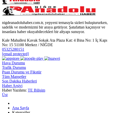
nigdeanadoluhaber.com.tr, yepyeni temasıyla sizleri buluştururken,
sadelik ve modernizmi bir araya getiriyor. Şatafattan kaçınıyor ve
insanlara haber okuyabilecekleri bir altyapı sunuyor.
Kale Mahallesi Kavak Sokak Ata Plaza Kat: 4 Bina No: 1 İç Kapı
No: 15 51100 Merkez / NİĞDE
05325280151
[email protected]
Hava Durumu
Trafik Durumu
Puan Durumu ve Fikstür
Tüm Manşetler
Son Dakika Haberleri
Haber Arşivi
Haber Yazılımı:
TE Bilişim
Üst
Ana Sayfa
Kategoriler