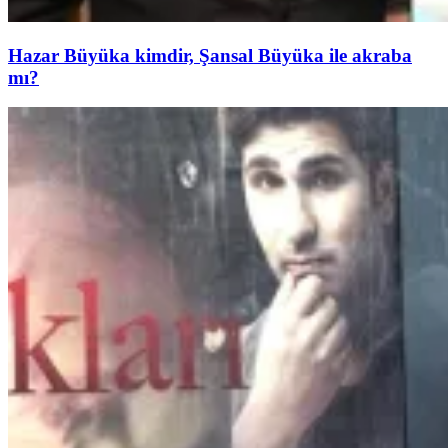
Hazar Büyüka kimdir, Şansal Büyüka ile akraba
mı?