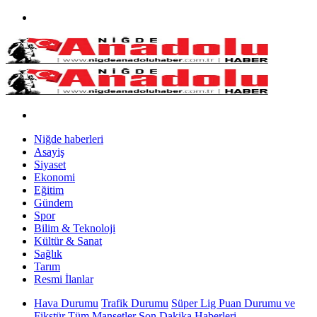
Niğde haberleri
Asayiş
Siyaset
Ekonomi
Eğitim
Gündem
Spor
Bilim & Teknoloji
Kültür & Sanat
Sağlık
Tarım
Resmi İlanlar
Hava Durumu
Trafik Durumu
Süper Lig Puan Durumu ve
Fikstür
Tüm Manşetler
Son Dakika Haberleri