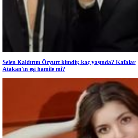
Selen Kaldırım Özyurt kimdir, kaç yaşında? Kafalar
Atakan'ın eşi hamile mi?