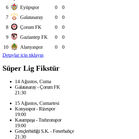
6
Eyüpspor
0
0
7
Galatasaray
0
0
8
Çorum FK
0
0
9
Gaziantep FK
0
0
10
Alanyaspor
0
0
Detaylar için tıklayın
Süper Lig Fikstür
14 Ağustos, Cuma
Galatasaray - Çorum FK
21:30
15 Ağustos, Cumartesi
Konyaspor - Rizespor
19:00
Kasımpaşa - Trabzonspor
19:00
Gençlerbirliği S.K. - Fenerbahçe
21:30