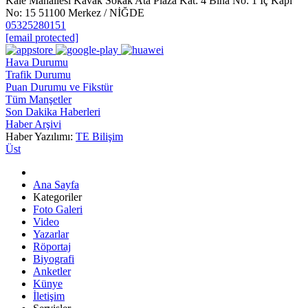
Kale Mahallesi Kavak Sokak Ata Plaza Kat: 4 Bina No: 1 İç Kapı
No: 15 51100 Merkez / NİĞDE
05325280151
[email protected]
Hava Durumu
Trafik Durumu
Puan Durumu ve Fikstür
Tüm Manşetler
Son Dakika Haberleri
Haber Arşivi
Haber Yazılımı:
TE Bilişim
Üst
Ana Sayfa
Kategoriler
Foto Galeri
Video
Yazarlar
Röportaj
Biyografi
Anketler
Künye
İletişim