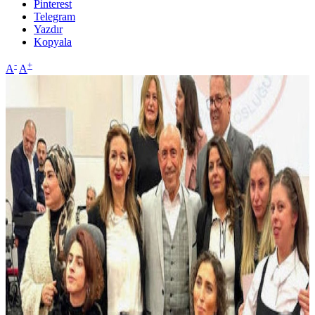
Pinterest
Telegram
Yazdır
Kopyala
-
+
A
A