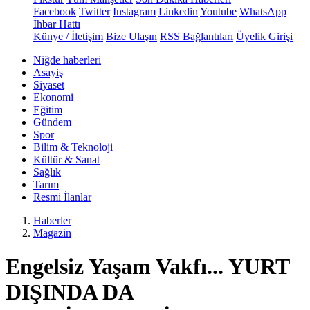
Facebook
Twitter
Instagram
Linkedin
Youtube
WhatsApp
İhbar Hattı
Künye / İletişim
Bize Ulaşın
RSS Bağlantıları
Üyelik Girişi
Niğde haberleri
Asayiş
Siyaset
Ekonomi
Eğitim
Gündem
Spor
Bilim & Teknoloji
Kültür & Sanat
Sağlık
Tarım
Resmi İlanlar
Haberler
Magazin
Engelsiz Yaşam Vakfı... YURT
DIŞINDA DA