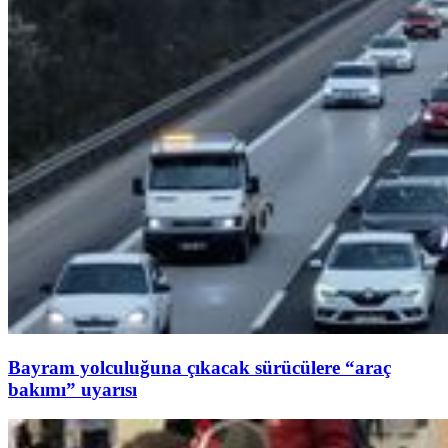
Bayram yolculuğuna çıkacak sürücülere “araç
bakımı” uyarısı