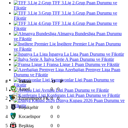
TFF 3.Lig 2.Grup Puan Durumu ve
Fikstür
TFF 3.Lig 3.Grup Puan Durumu ve
Fikstür
TFF 3.Lig 4.Grup Puan Durumu ve
Fikstür
Almanya Bundesliga Puan Durumu
ve Fikstür
İngiltere Premier Lig Puan Durumu
ve Fikstür
İspanya La Liga Puan Durumu ve Fikstür
İtalya Serie A Puan Durumu ve Fikstür
Fransa Ligue 1 Puan Durumu ve Fikstür
Azerbaijan Premyer Liqa Puan
Durumu ve Fikstür
Şampiyonlar Ligi Puan Durumu ve
#
Takım
O
P
Fikstür
1
Amed
0
0
Avrupa Ligi Puan Durumu ve Fikstür
Konferans Ligi Puan Durumu ve Fikstür
2
Erzurumspor FK
0
0
Dünya Kupası 2026 Puan Durumu ve
Fikstür
3
Başakşehir
0
0
4
Kocaelispor
0
0
5
Beşiktaş
0
0