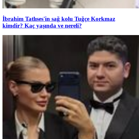
İbrahim Tatlıses'in sağ kolu Tuğçe Korkmaz
kimdir? Kaç yaşında ve nereli?