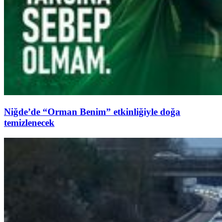
Niğde’de “Orman Benim” etkinliğiyle doğa
temizlenecek