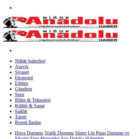
Niğde haberleri
Asayiş
Siyaset
Ekonomi
Eğitim
Gündem
Spor
Bilim & Teknoloji
Kültür & Sanat
Sağlık
Tarım
Resmi İlanlar
Hava Durumu
Trafik Durumu
Süper Lig Puan Durumu ve
Fikstür
Tüm Manşetler
Son Dakika Haberleri