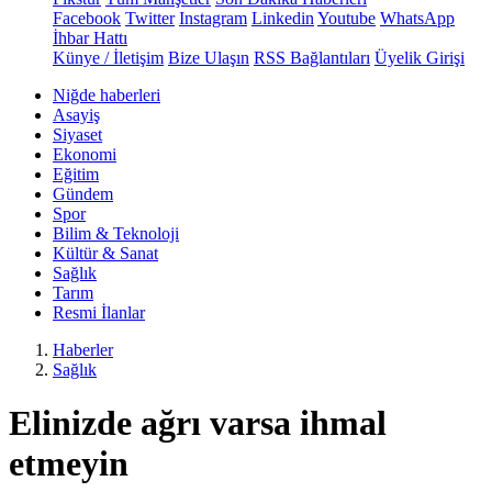
Facebook
Twitter
Instagram
Linkedin
Youtube
WhatsApp
İhbar Hattı
Künye / İletişim
Bize Ulaşın
RSS Bağlantıları
Üyelik Girişi
Niğde haberleri
Asayiş
Siyaset
Ekonomi
Eğitim
Gündem
Spor
Bilim & Teknoloji
Kültür & Sanat
Sağlık
Tarım
Resmi İlanlar
Haberler
Sağlık
Elinizde ağrı varsa ihmal
etmeyin