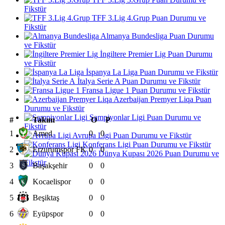
Fikstür
TFF 3.Lig 4.Grup Puan Durumu ve
Fikstür
Almanya Bundesliga Puan Durumu
ve Fikstür
İngiltere Premier Lig Puan Durumu
ve Fikstür
İspanya La Liga Puan Durumu ve Fikstür
İtalya Serie A Puan Durumu ve Fikstür
Fransa Ligue 1 Puan Durumu ve Fikstür
Azerbaijan Premyer Liqa Puan
Durumu ve Fikstür
Şampiyonlar Ligi Puan Durumu ve
#
Takım
O
P
Fikstür
1
Amed
0
0
Avrupa Ligi Puan Durumu ve Fikstür
Konferans Ligi Puan Durumu ve Fikstür
2
Erzurumspor FK
0
0
Dünya Kupası 2026 Puan Durumu ve
Fikstür
3
Başakşehir
0
0
4
Kocaelispor
0
0
5
Beşiktaş
0
0
6
Eyüpspor
0
0