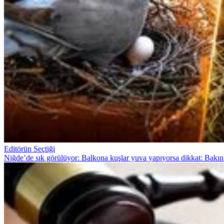
Editörün Seçtiği
Niğde’de sık görülüyor: Balkona kuşlar yuva yapıyorsa dikkat: Bakın