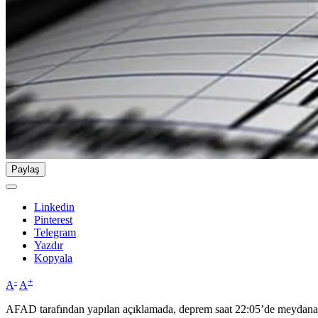
Paylaş
Linkedin
Pinterest
Telegram
Yazdır
Kopyala
-
+
A
A
AFAD tarafından yapılan açıklamada, deprem saat 22:05’de meydana gel