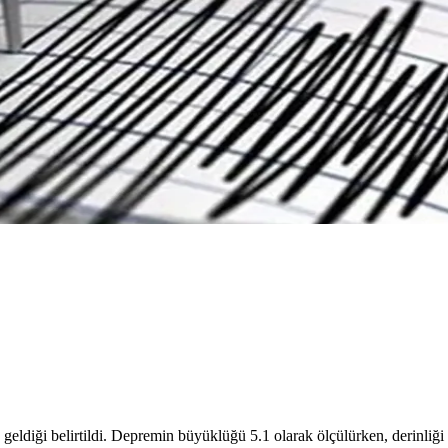
diği belirtildi. Depremin büyüklüğü 5.1 olarak ölçülürken, derinliği i