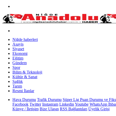
Niğde haberleri
Asayiş
Siyaset
Ekonomi
Eğitim
Gündem
Spor
Bilim & Teknoloji
Kültür & Sanat
Sağlık
Tarım
Resmi İlanlar
Hava Durumu
Trafik Durumu
Süper Lig Puan Durumu ve Fiks
Facebook
Twitter
Instagram
Linkedin
Youtube
WhatsApp İhbar
Künye / İletişim
Bize Ulaşın
RSS Bağlantıları
Üyelik Girişi