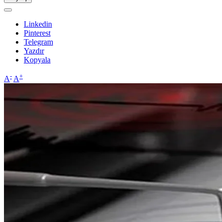
Linkedin
Pinterest
Telegram
Yazdır
Kopyala
-
+
A
A