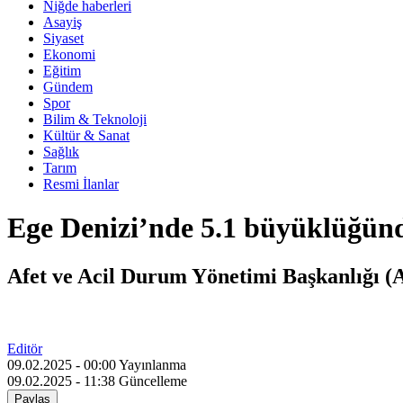
Niğde haberleri
Asayiş
Siyaset
Ekonomi
Eğitim
Gündem
Spor
Bilim & Teknoloji
Kültür & Sanat
Sağlık
Tarım
Resmi İlanlar
Ege Denizi’nde 5.1 büyüklüğün
Afet ve Acil Durum Yönetimi Başkanlığı (A
Editör
09.02.2025 - 00:00
Yayınlanma
09.02.2025 - 11:38
Güncelleme
Paylaş