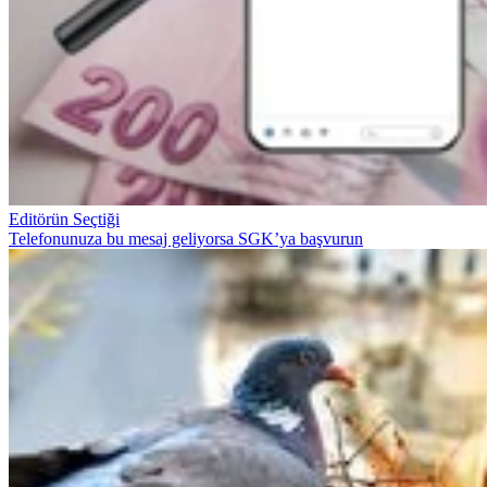
Editörün Seçtiği
Telefonunuza bu mesaj geliyorsa SGK’ya başvurun