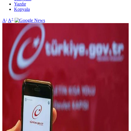
Yazdır
Kopyala
-
+
A
A