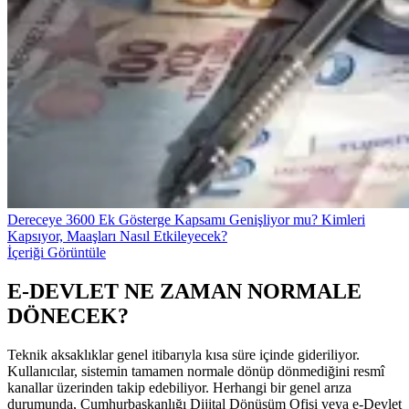
Dereceye 3600 Ek Gösterge Kapsamı Genişliyor mu? Kimleri
Kapsıyor, Maaşları Nasıl Etkileyecek?
İçeriği Görüntüle
E-DEVLET NE ZAMAN NORMALE
DÖNECEK?
Teknik aksaklıklar genel itibarıyla kısa süre içinde gideriliyor.
Kullanıcılar, sistemin tamamen normale dönüp dönmediğini resmî
kanallar üzerinden takip edebiliyor. Herhangi bir genel arıza
durumunda, Cumhurbaşkanlığı Dijital Dönüşüm Ofisi veya e-Devlet