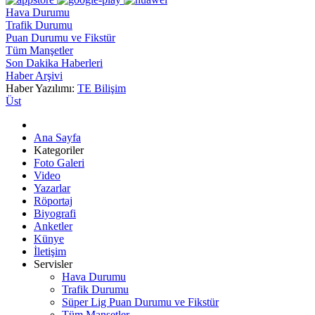
Hava Durumu
Trafik Durumu
Puan Durumu ve Fikstür
Tüm Manşetler
Son Dakika Haberleri
Haber Arşivi
Haber Yazılımı:
TE Bilişim
Üst
Ana Sayfa
Kategoriler
Foto Galeri
Video
Yazarlar
Röportaj
Biyografi
Anketler
Künye
İletişim
Servisler
Hava Durumu
Trafik Durumu
Süper Lig Puan Durumu ve Fikstür
Tüm Manşetler