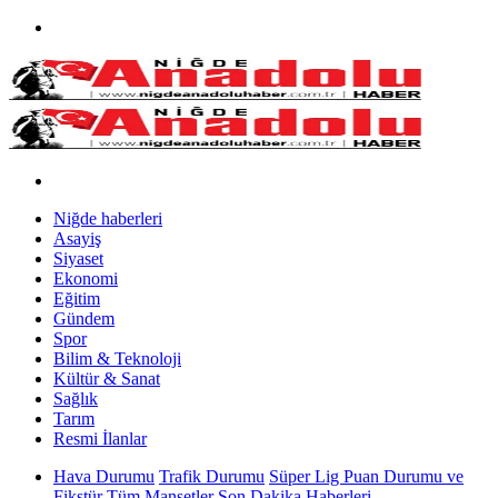
Niğde haberleri
Asayiş
Siyaset
Ekonomi
Eğitim
Gündem
Spor
Bilim & Teknoloji
Kültür & Sanat
Sağlık
Tarım
Resmi İlanlar
Hava Durumu
Trafik Durumu
Süper Lig Puan Durumu ve
Fikstür
Tüm Manşetler
Son Dakika Haberleri