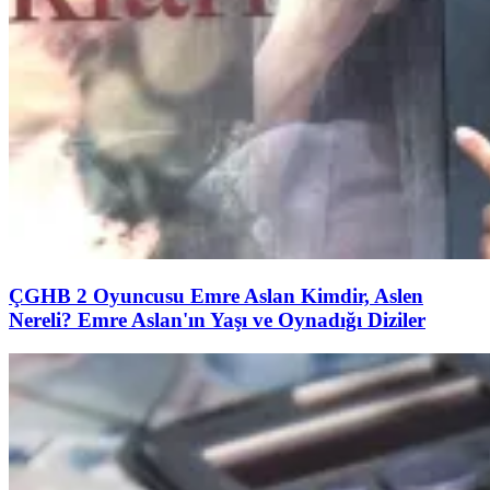
ÇGHB 2 Oyuncusu Emre Aslan Kimdir, Aslen
Nereli? Emre Aslan'ın Yaşı ve Oynadığı Diziler