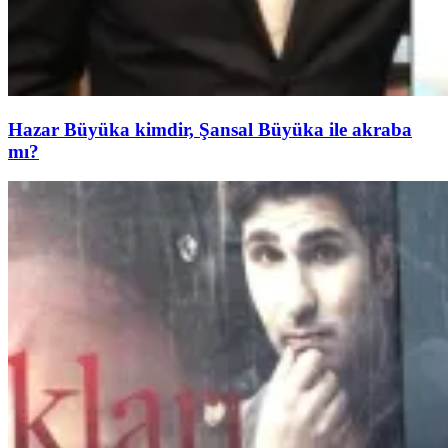
Hazar Büyüka kimdir, Şansal Büyüka ile akraba
mı?