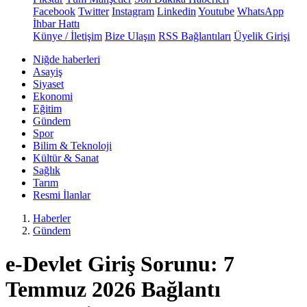
Facebook
Twitter
Instagram
Linkedin
Youtube
WhatsApp
İhbar Hattı
Künye / İletişim
Bize Ulaşın
RSS Bağlantıları
Üyelik Girişi
Niğde haberleri
Asayiş
Siyaset
Ekonomi
Eğitim
Gündem
Spor
Bilim & Teknoloji
Kültür & Sanat
Sağlık
Tarım
Resmi İlanlar
Haberler
Gündem
e-Devlet Giriş Sorunu: 7
Temmuz 2026 Bağlantı