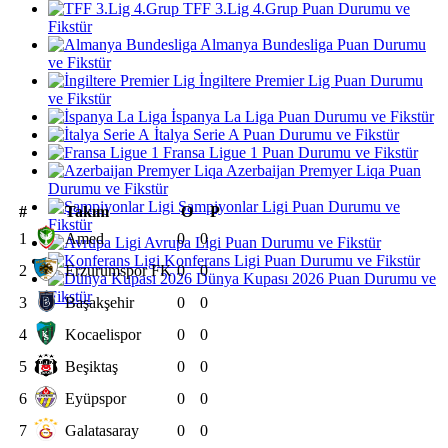
TFF 3.Lig 4.Grup Puan Durumu ve
Fikstür
Almanya Bundesliga Puan Durumu
ve Fikstür
İngiltere Premier Lig Puan Durumu
ve Fikstür
İspanya La Liga Puan Durumu ve Fikstür
İtalya Serie A Puan Durumu ve Fikstür
Fransa Ligue 1 Puan Durumu ve Fikstür
Azerbaijan Premyer Liqa Puan
Durumu ve Fikstür
Şampiyonlar Ligi Puan Durumu ve
#
Takım
O
P
Fikstür
1
Amed
0
0
Avrupa Ligi Puan Durumu ve Fikstür
Konferans Ligi Puan Durumu ve Fikstür
2
Erzurumspor FK
0
0
Dünya Kupası 2026 Puan Durumu ve
Fikstür
3
Başakşehir
0
0
4
Kocaelispor
0
0
5
Beşiktaş
0
0
6
Eyüpspor
0
0
7
Galatasaray
0
0