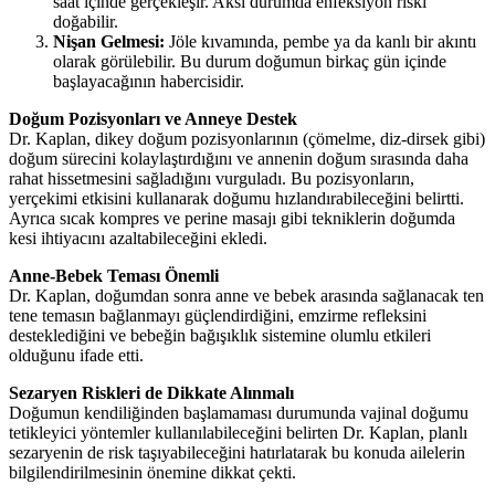
saat içinde gerçekleşir. Aksi durumda enfeksiyon riski
doğabilir.
Nişan Gelmesi:
Jöle kıvamında, pembe ya da kanlı bir akıntı
olarak görülebilir. Bu durum doğumun birkaç gün içinde
başlayacağının habercisidir.
Doğum Pozisyonları ve Anneye Destek
Dr. Kaplan, dikey doğum pozisyonlarının (çömelme, diz-dirsek gibi)
doğum sürecini kolaylaştırdığını ve annenin doğum sırasında daha
rahat hissetmesini sağladığını vurguladı. Bu pozisyonların,
yerçekimi etkisini kullanarak doğumu hızlandırabileceğini belirtti.
Ayrıca sıcak kompres ve perine masajı gibi tekniklerin doğumda
kesi ihtiyacını azaltabileceğini ekledi.
Anne-Bebek Teması Önemli
Dr. Kaplan, doğumdan sonra anne ve bebek arasında sağlanacak ten
tene temasın bağlanmayı güçlendirdiğini, emzirme refleksini
desteklediğini ve bebeğin bağışıklık sistemine olumlu etkileri
olduğunu ifade etti.
Sezaryen Riskleri de Dikkate Alınmalı
Doğumun kendiliğinden başlamaması durumunda vajinal doğumu
tetikleyici yöntemler kullanılabileceğini belirten Dr. Kaplan, planlı
sezaryenin de risk taşıyabileceğini hatırlatarak bu konuda ailelerin
bilgilendirilmesinin önemine dikkat çekti.