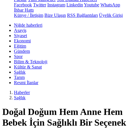
Facebook
Twitter
Instagram
Linkedin
Youtube
WhatsApp
İhbar Hattı
Künye / İletişim
Bize Ulaşın
RSS Bağlantıları
Üyelik Girişi
Niğde haberleri
Asayiş
Siyaset
Ekonomi
Eğitim
Gündem
Spor
Bilim & Teknoloji
Kültür & Sanat
Sağlık
Tarım
Resmi İlanlar
Haberler
Sağlık
Doğal Doğum Hem Anne Hem
Bebek İçin Sağlıklı Bir Seçenek