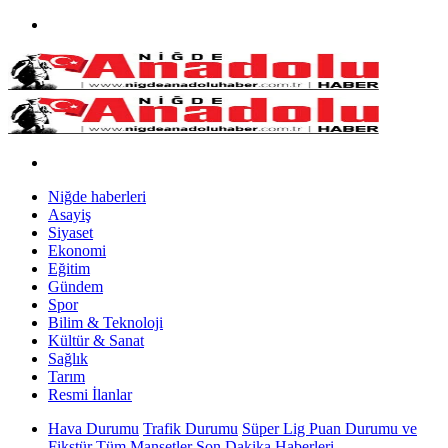
Niğde haberleri
Asayiş
Siyaset
Ekonomi
Eğitim
Gündem
Spor
Bilim & Teknoloji
Kültür & Sanat
Sağlık
Tarım
Resmi İlanlar
Hava Durumu
Trafik Durumu
Süper Lig Puan Durumu ve
Fikstür
Tüm Manşetler
Son Dakika Haberleri