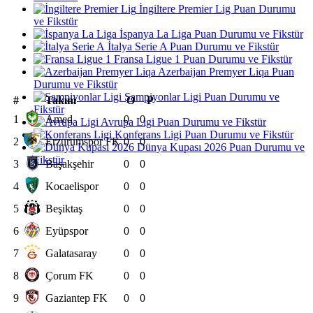
İngiltere Premier Lig Puan Durumu
ve Fikstür
İspanya La Liga Puan Durumu ve Fikstür
İtalya Serie A Puan Durumu ve Fikstür
Fransa Ligue 1 Puan Durumu ve Fikstür
Azerbaijan Premyer Liqa Puan
Durumu ve Fikstür
Şampiyonlar Ligi Puan Durumu ve
#
Takım
O
P
Fikstür
1
Amed
0
0
Avrupa Ligi Puan Durumu ve Fikstür
Konferans Ligi Puan Durumu ve Fikstür
2
Erzurumspor FK
0
0
Dünya Kupası 2026 Puan Durumu ve
Fikstür
3
Başakşehir
0
0
4
Kocaelispor
0
0
5
Beşiktaş
0
0
6
Eyüpspor
0
0
7
Galatasaray
0
0
8
Çorum FK
0
0
9
Gaziantep FK
0
0