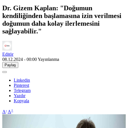
Dr. Gizem Kaplan: "Doğumun
kendiliğinden başlamasına izin verilmesi
doğumun daha kolay ilerlemesini
sağlayabilir."
Editör
08.12.2024 - 00:00
Yayınlanma
Paylaş
Linkedin
Pinterest
Telegram
Yazdır
Kopyala
-
+
A
A