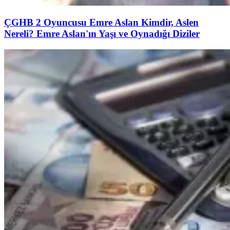
ÇGHB 2 Oyuncusu Emre Aslan Kimdir, Aslen
Nereli? Emre Aslan'ın Yaşı ve Oynadığı Diziler