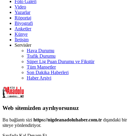
Foto Galeri
Video
Yazarlar
Röportaj
Biyografi
Anketler
Künye
İletişim
Servisler
Hava Durumu
Trafik Durumu
Süper Lig Puan Durumu ve Fikstür
Tüm Manşetler
Son Dakika Haberleri
Haber Arşivi
Web sitemizden ayrılıyorsunuz
Bu bağlantı sizi
https://nigdeanadoluhaber.com.tr
dışındaki bir
siteye yönlendiriyor.
Sayfada Kal
Devam Et