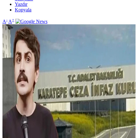
Yazdır
Kopyala
-
+
A
A