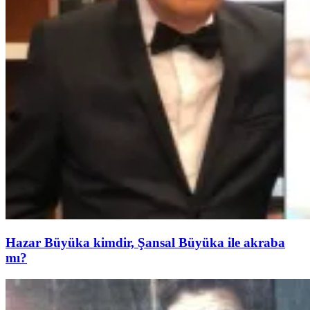
Hazar Büyüka kimdir, Şansal Büyüka ile akraba
mı?