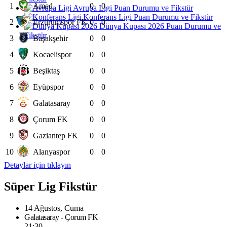
1
Amed
0
0
Avrupa Ligi Puan Durumu ve Fikstür
Konferans Ligi Puan Durumu ve Fikstür
2
Erzurumspor FK
0
0
Dünya Kupası 2026 Puan Durumu ve
Fikstür
3
Başakşehir
0
0
4
Kocaelispor
0
0
5
Beşiktaş
0
0
6
Eyüpspor
0
0
7
Galatasaray
0
0
8
Çorum FK
0
0
9
Gaziantep FK
0
0
10
Alanyaspor
0
0
Detaylar için tıklayın
Süper Lig Fikstür
14 Ağustos, Cuma
Galatasaray - Çorum FK
21:30