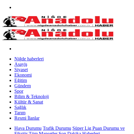
Niğde haberleri
Asayiş
Siyaset
Ekonomi
Eğitim
Gündem
Spor
Bilim & Teknoloji
Kültür & Sanat
Sağlık
Tarım
Resmi İlanlar
Hava Durumu
Trafik Durumu
Süper Lig Puan Durumu ve
Fikstür
Tüm Manşetler
Son Dakika Haberleri