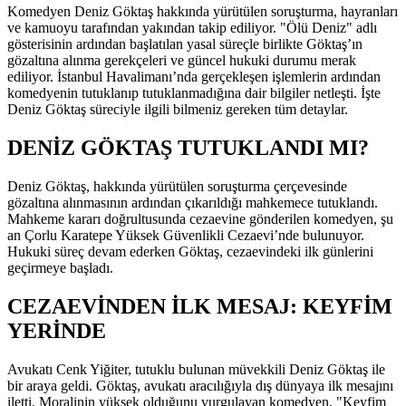
Komedyen Deniz Göktaş hakkında yürütülen soruşturma, hayranları
ve kamuoyu tarafından yakından takip ediliyor. "Ölü Deniz" adlı
gösterisinin ardından başlatılan yasal süreçle birlikte Göktaş’ın
gözaltına alınma gerekçeleri ve güncel hukuki durumu merak
ediliyor. İstanbul Havalimanı’nda gerçekleşen işlemlerin ardından
komedyenin tutuklanıp tutuklanmadığına dair bilgiler netleşti. İşte
Deniz Göktaş süreciyle ilgili bilmeniz gereken tüm detaylar.
DENİZ GÖKTAŞ TUTUKLANDI MI?
Deniz Göktaş, hakkında yürütülen soruşturma çerçevesinde
gözaltına alınmasının ardından çıkarıldığı mahkemece tutuklandı.
Mahkeme kararı doğrultusunda cezaevine gönderilen komedyen, şu
an Çorlu Karatepe Yüksek Güvenlikli Cezaevi’nde bulunuyor.
Hukuki süreç devam ederken Göktaş, cezaevindeki ilk günlerini
geçirmeye başladı.
CEZAEVİNDEN İLK MESAJ: KEYFİM
YERİNDE
Avukatı Cenk Yiğiter, tutuklu bulunan müvekkili Deniz Göktaş ile
bir araya geldi. Göktaş, avukatı aracılığıyla dış dünyaya ilk mesajını
iletti. Moralinin yüksek olduğunu vurgulayan komedyen, "Keyfim