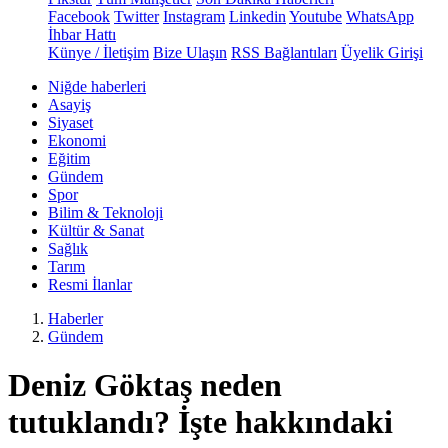
Facebook
Twitter
Instagram
Linkedin
Youtube
WhatsApp
İhbar Hattı
Künye / İletişim
Bize Ulaşın
RSS Bağlantıları
Üyelik Girişi
Niğde haberleri
Asayiş
Siyaset
Ekonomi
Eğitim
Gündem
Spor
Bilim & Teknoloji
Kültür & Sanat
Sağlık
Tarım
Resmi İlanlar
Haberler
Gündem
Deniz Göktaş neden
tutuklandı? İşte hakkındaki