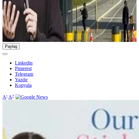
Paylaş
Linkedin
Pinterest
Telegram
Yazdır
Kopyala
-
+
A
A