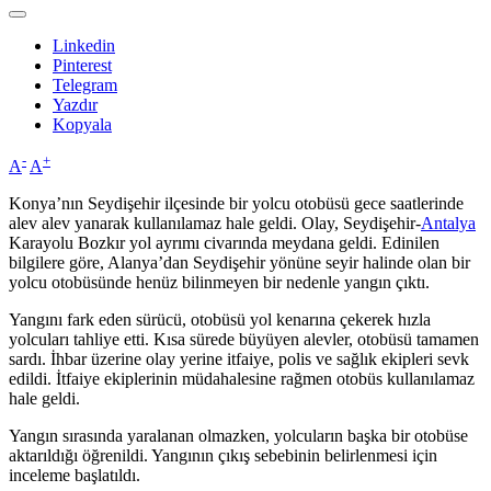
Linkedin
Pinterest
Telegram
Yazdır
Kopyala
-
+
A
A
Konya’nın Seydişehir ilçesinde bir yolcu otobüsü gece saatlerinde
alev alev yanarak kullanılamaz hale geldi. Olay, Seydişehir-
Antalya
Karayolu Bozkır yol ayrımı civarında meydana geldi. Edinilen
bilgilere göre, Alanya’dan Seydişehir yönüne seyir halinde olan bir
yolcu otobüsünde henüz bilinmeyen bir nedenle yangın çıktı.
Yangını fark eden sürücü, otobüsü yol kenarına çekerek hızla
yolcuları tahliye etti. Kısa sürede büyüyen alevler, otobüsü tamamen
sardı. İhbar üzerine olay yerine itfaiye, polis ve sağlık ekipleri sevk
edildi. İtfaiye ekiplerinin müdahalesine rağmen otobüs kullanılamaz
hale geldi.
Yangın sırasında yaralanan olmazken, yolcuların başka bir otobüse
aktarıldığı öğrenildi. Yangının çıkış sebebinin belirlenmesi için
inceleme başlatıldı.