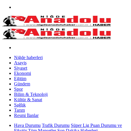
Niğde haberleri
Asayiş
Siyaset
Ekonomi
Eğitim
Gündem
Spor
Bilim & Teknoloji
Kültür & Sanat
Sağlık
Tarım
Resmi İlanlar
Hava Durumu
Trafik Durumu
Süper Lig Puan Durumu ve
Fikstür
Tüm Manşetler
Son Dakika Haberleri