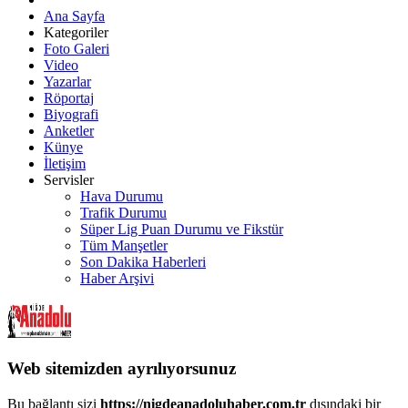
Ana Sayfa
Kategoriler
Foto Galeri
Video
Yazarlar
Röportaj
Biyografi
Anketler
Künye
İletişim
Servisler
Hava Durumu
Trafik Durumu
Süper Lig Puan Durumu ve Fikstür
Tüm Manşetler
Son Dakika Haberleri
Haber Arşivi
Web sitemizden ayrılıyorsunuz
Bu bağlantı sizi
https://nigdeanadoluhaber.com.tr
dışındaki bir