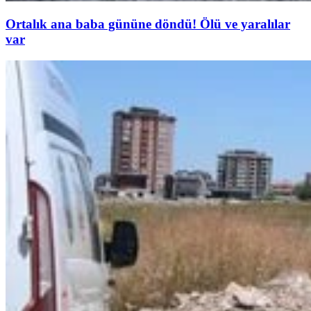
Ortalık ana baba gününe döndü! Ölü ve yaralılar
var