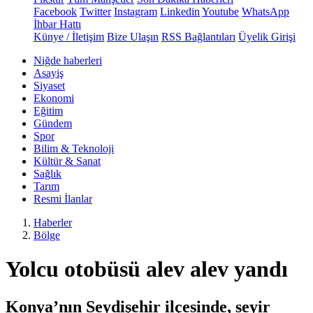
Facebook
Twitter
Instagram
Linkedin
Youtube
WhatsApp
İhbar Hattı
Künye / İletişim
Bize Ulaşın
RSS Bağlantıları
Üyelik Girişi
Niğde haberleri
Asayiş
Siyaset
Ekonomi
Eğitim
Gündem
Spor
Bilim & Teknoloji
Kültür & Sanat
Sağlık
Tarım
Resmi İlanlar
Haberler
Bölge
Yolcu otobüsü alev alev yandı
Konya’nın Seydişehir ilçesinde, seyir