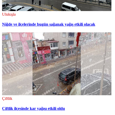
Ulukışla
Niğde ve ilçelerinde bugün sağanak yağış etkili olacak
Çiftlik
Çiftlik ilçesinde kar yağışı etkili oldu