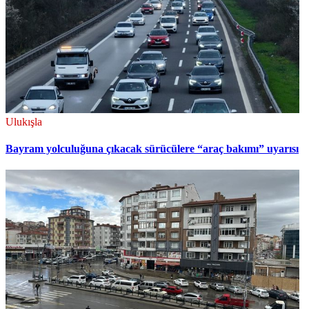
Ulukışla
Bayram yolculuğuna çıkacak sürücülere “araç bakımı” uyarısı