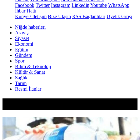
Facebook
Twitter
Instagram
Linkedin
Youtube
WhatsApp
İhbar Hattı
Künye / İletişim
Bize Ulaşın
RSS Bağlantıları
Üyelik Girişi
Niğde haberleri
Asayiş
Siyaset
Ekonomi
Eğitim
Gündem
Spor
Bilim & Teknoloji
Kültür & Sanat
Sağlık
Tarım
Resmi İlanlar
Çiftlik