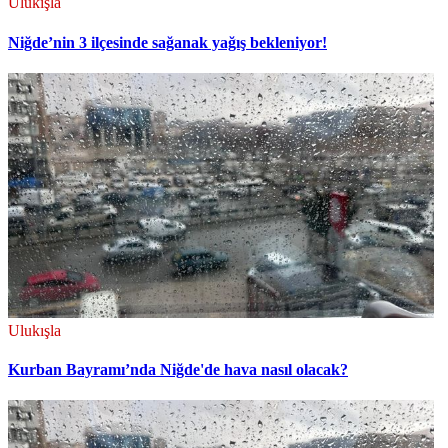
Ulukışla
Niğde’nin 3 ilçesinde sağanak yağış bekleniyor!
Ulukışla
Kurban Bayramı’nda Niğde'de hava nasıl olacak?