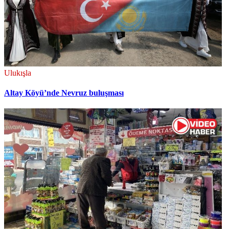
Ulukışla
Altay Köyü’nde Nevruz buluşması