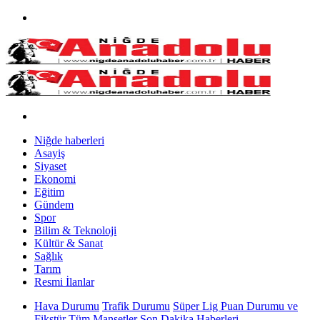
Niğde haberleri
Asayiş
Siyaset
Ekonomi
Eğitim
Gündem
Spor
Bilim & Teknoloji
Kültür & Sanat
Sağlık
Tarım
Resmi İlanlar
Hava Durumu
Trafik Durumu
Süper Lig Puan Durumu ve
Fikstür
Tüm Manşetler
Son Dakika Haberleri