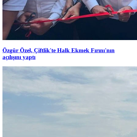
Özgür Özel, Çiftlik'te Halk Ekmek Fırını'nın
açılışını yaptı