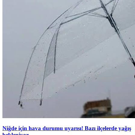
Niğde için hava durumu uyarısı! Bazı ilçelerde yağış
bekleniyor