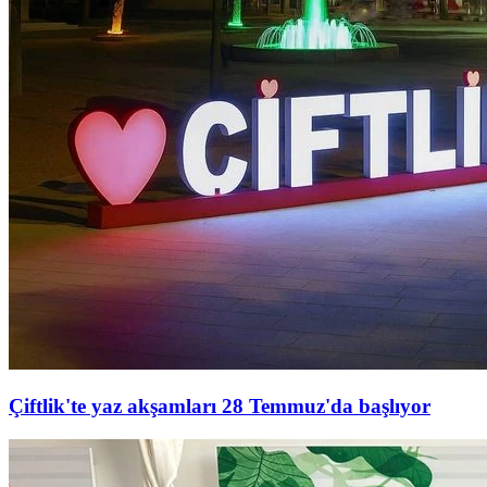
Çiftlik'te yaz akşamları 28 Temmuz'da başlıyor