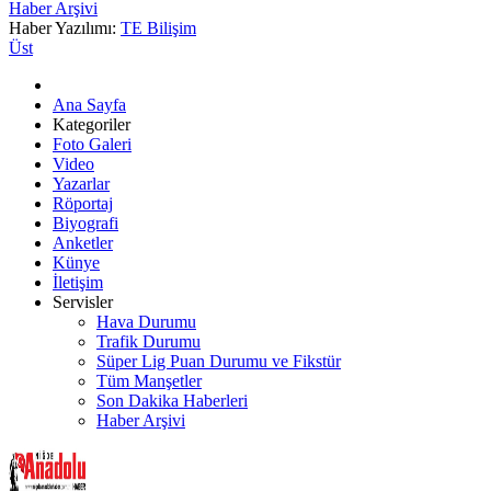
Haber Arşivi
Haber Yazılımı:
TE Bilişim
Üst
Ana Sayfa
Kategoriler
Foto Galeri
Video
Yazarlar
Röportaj
Biyografi
Anketler
Künye
İletişim
Servisler
Hava Durumu
Trafik Durumu
Süper Lig Puan Durumu ve Fikstür
Tüm Manşetler
Son Dakika Haberleri
Haber Arşivi