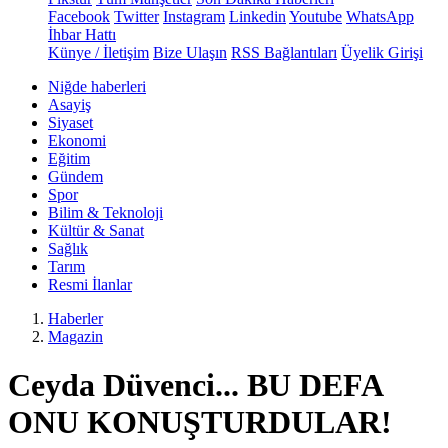
Facebook
Twitter
Instagram
Linkedin
Youtube
WhatsApp
İhbar Hattı
Künye / İletişim
Bize Ulaşın
RSS Bağlantıları
Üyelik Girişi
Niğde haberleri
Asayiş
Siyaset
Ekonomi
Eğitim
Gündem
Spor
Bilim & Teknoloji
Kültür & Sanat
Sağlık
Tarım
Resmi İlanlar
Haberler
Magazin
Ceyda Düvenci... BU DEFA
ONU KONUŞTURDULAR!