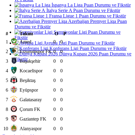
İspanya La Liga Puan Durumu ve Fikstür
İtalya Serie A Puan Durumu ve Fikstür
Fransa Ligue 1 Puan Durumu ve Fikstür
Azerbaijan Premyer Liqa Puan
Durumu ve Fikstür
Şampiyonlar Ligi Puan Durumu ve
#
Takım
O
P
Fikstür
1
Amed
0
0
Avrupa Ligi Puan Durumu ve Fikstür
Konferans Ligi Puan Durumu ve Fikstür
2
Erzurumspor FK
0
0
Dünya Kupası 2026 Puan Durumu ve
Fikstür
3
Başakşehir
0
0
4
Kocaelispor
0
0
5
Beşiktaş
0
0
6
Eyüpspor
0
0
7
Galatasaray
0
0
8
Çorum FK
0
0
9
Gaziantep FK
0
0
10
Alanyaspor
0
0