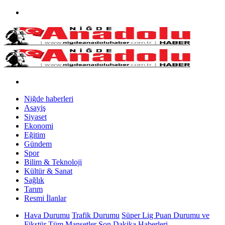
Niğde haberleri
Asayiş
Siyaset
Ekonomi
Eğitim
Gündem
Spor
Bilim & Teknoloji
Kültür & Sanat
Sağlık
Tarım
Resmi İlanlar
Hava Durumu
Trafik Durumu
Süper Lig Puan Durumu ve
Fikstür
Tüm Manşetler
Son Dakika Haberleri