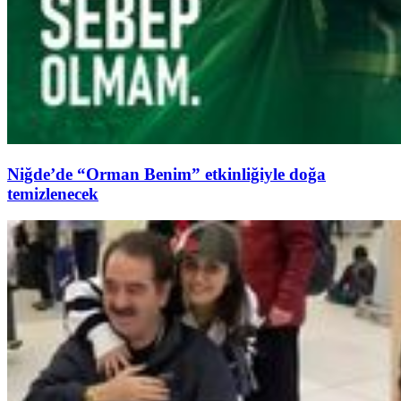
Niğde’de “Orman Benim” etkinliğiyle doğa
temizlenecek