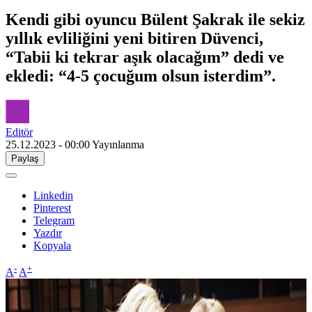
Kendi gibi oyuncu Bülent Şakrak ile sekiz
yıllık evliliğini yeni bitiren Düvenci,
“Tabii ki tekrar aşık olacağım” dedi ve
ekledi: “4-5 çocuğum olsun isterdim”.
Editör
25.12.2023 - 00:00
Yayınlanma
Paylaş
Linkedin
Pinterest
Telegram
Yazdır
Kopyala
-
+
A
A