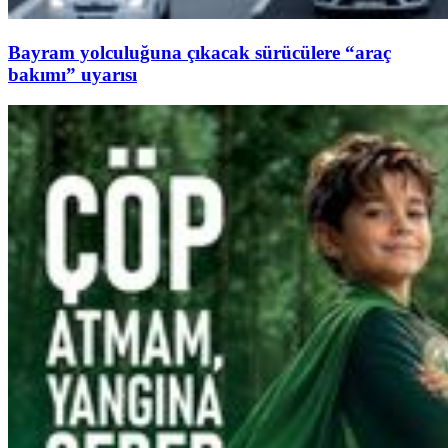
Bayram yolculuğuna çıkacak sürücülere “araç
bakımı” uyarısı