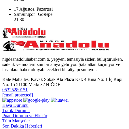
17 Ağustos, Pazartesi
Samsunspor - Göztepe
21:30
nigdeanadoluhaber.com.tr, yepyeni temasıyla sizleri buluştururken,
sadelik ve modernizmi bir araya getiriyor. Şatafattan kaçınıyor ve
insanlara haber okuyabilecekleri bir altyapı sunuyor.
Kale Mahallesi Kavak Sokak Ata Plaza Kat: 4 Bina No: 1 İç Kapı
No: 15 51100 Merkez / NİĞDE
05325280151
[email protected]
Hava Durumu
Trafik Durumu
Puan Durumu ve Fikstür
Tüm Manşetler
Son Dakika Haberleri