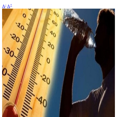
-
+
A
A