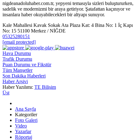
nigdeanadoluhaber.com.tr, yepyeni temasıyla sizleri buluştururken,
sadelik ve modernizmi bir araya getiriyor. Şatafattan kaçınıyor ve
insanlara haber okuyabilecekleri bir altyapı sunuyor.
Kale Mahallesi Kavak Sokak Ata Plaza Kat: 4 Bina No: 1 İç Kapı
No: 15 51100 Merkez / NİĞDE
05325280151
[email protected]
Hava Durumu
Trafik Durumu
Puan Durumu ve Fikstür
Tüm Manşetler
Son Dakika Haberleri
Haber Arşivi
Haber Yazılımı:
TE Bilişim
Üst
Ana Sayfa
Kategoriler
Foto Galeri
Video
Yazarlar
Röportaj