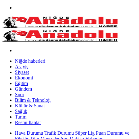
Niğde haberleri
Asayiş
Siyaset
Ekonomi
Eğitim
Gündem
Spor
Bilim & Teknoloji
Kültür & Sanat
Sağlık
Tarım
Resmi İlanlar
Hava Durumu
Trafik Durumu
Süper Lig Puan Durumu ve
Fikstür
Tüm Manşetler
Son Dakika Haberleri