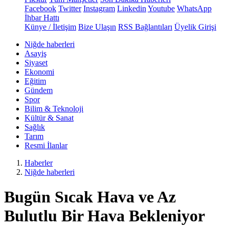
Facebook
Twitter
Instagram
Linkedin
Youtube
WhatsApp
İhbar Hattı
Künye / İletişim
Bize Ulaşın
RSS Bağlantıları
Üyelik Girişi
Niğde haberleri
Asayiş
Siyaset
Ekonomi
Eğitim
Gündem
Spor
Bilim & Teknoloji
Kültür & Sanat
Sağlık
Tarım
Resmi İlanlar
Haberler
Niğde haberleri
Bugün Sıcak Hava ve Az
Bulutlu Bir Hava Bekleniyor