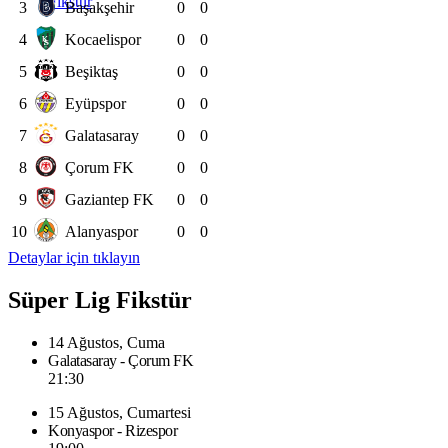
Fikstür
3
Başakşehir
0
0
4
Kocaelispor
0
0
5
Beşiktaş
0
0
6
Eyüpspor
0
0
7
Galatasaray
0
0
8
Çorum FK
0
0
9
Gaziantep FK
0
0
10
Alanyaspor
0
0
Detaylar için tıklayın
Süper Lig Fikstür
14 Ağustos, Cuma
Galatasaray - Çorum FK
21:30
15 Ağustos, Cumartesi
Konyaspor - Rizespor