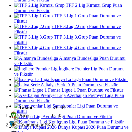
TFF 2.Lig Kırmızı Grup Puan
Durumu ve Fikstür
TFF 3.Lig 1.Grup Puan Durumu ve
Fikstür
TFF 3.Lig 2.Grup Puan Durumu ve
Fikstür
TFF 3.Lig 3.Grup Puan Durumu ve
Fikstür
TFF 3.Lig 4.Grup Puan Durumu ve
Fikstür
Almanya Bundesliga Puan Durumu
ve Fikstür
İngiltere Premier Lig Puan Durumu
ve Fikstür
İspanya La Liga Puan Durumu ve Fikstür
İtalya Serie A Puan Durumu ve Fikstür
Fransa Ligue 1 Puan Durumu ve Fikstür
Azerbaijan Premyer Liqa Puan
Durumu ve Fikstür
Şampiyonlar Ligi Puan Durumu ve
#
Takım
O
P
Fikstür
1
Amed
0
0
Avrupa Ligi Puan Durumu ve Fikstür
Konferans Ligi Puan Durumu ve Fikstür
2
Erzurumspor FK
0
0
Dünya Kupası 2026 Puan Durumu ve