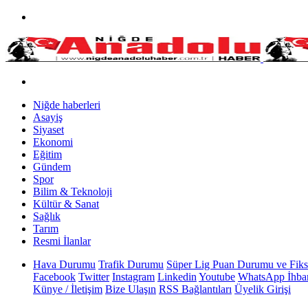
Niğde haberleri
Asayiş
Siyaset
Ekonomi
Eğitim
Gündem
Spor
Bilim & Teknoloji
Kültür & Sanat
Sağlık
Tarım
Resmi İlanlar
Hava Durumu
Trafik Durumu
Süper Lig Puan Durumu ve Fiks
Facebook
Twitter
Instagram
Linkedin
Youtube
WhatsApp İhbar
Künye / İletişim
Bize Ulaşın
RSS Bağlantıları
Üyelik Girişi