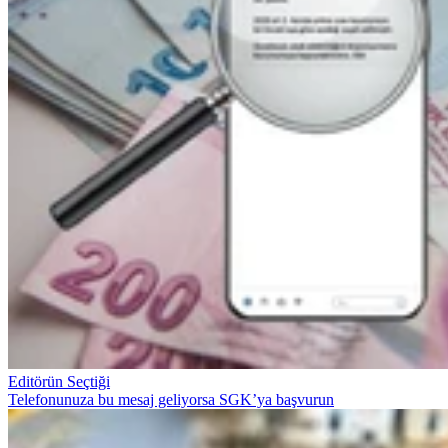
Editörün Seçtiği
Telefonunuza bu mesaj geliyorsa SGK’ya başvurun