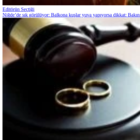
Editörün Seçtiği
Niğde’de sık görülüyor: Balkona kuşlar yuva yapıyorsa dikkat: Bakın