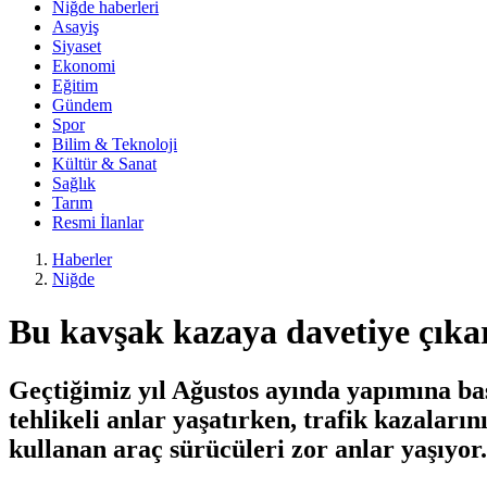
Niğde haberleri
Asayiş
Siyaset
Ekonomi
Eğitim
Gündem
Spor
Bilim & Teknoloji
Kültür & Sanat
Sağlık
Tarım
Resmi İlanlar
Haberler
Niğde
Bu kavşak kazaya davetiye çıka
Geçtiğimiz yıl Ağustos ayında yapımına ba
tehlikeli anlar yaşatırken, trafik kazaları
kullanan araç sürücüleri zor anlar yaşıyor.