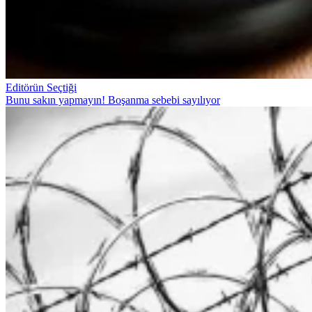
Editörün Seçtiği
Bunu sakın yapmayın! Boşanma sebebi sayılıyor