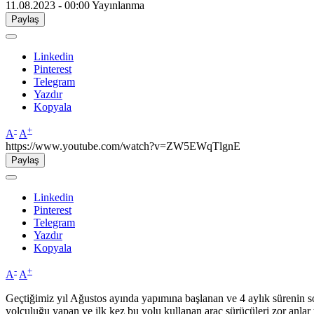
11.08.2023 - 00:00
Yayınlanma
Paylaş
Linkedin
Pinterest
Telegram
Yazdır
Kopyala
-
+
A
A
https://www.youtube.com/watch?v=ZW5EWqTlgnE
Paylaş
Linkedin
Pinterest
Telegram
Yazdır
Kopyala
-
+
A
A
Geçtiğimiz yıl Ağustos ayında yapımına başlanan ve 4 aylık sürenin so
yolculuğu yapan ve ilk kez bu yolu kullanan araç sürücüleri zor anlar 