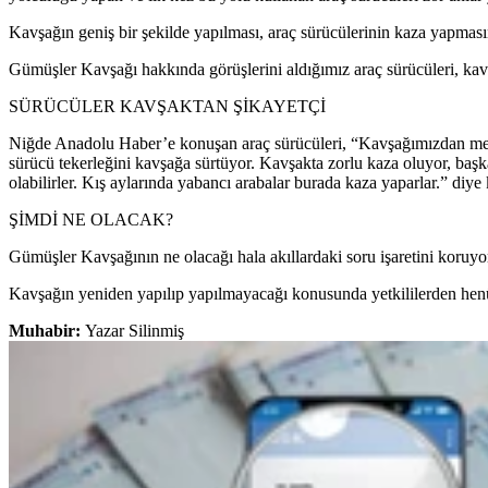
Kavşağın geniş bir şekilde yapılması, araç sürücülerinin kaza yapmas
Gümüşler Kavşağı hakkında görüşlerini aldığımız araç sürücüleri, kav
SÜRÜCÜLER KAVŞAKTAN ŞİKAYETÇİ
Niğde Anadolu Haber’e konuşan araç sürücüleri, “Kavşağımızdan memnun
sürücü tekerleğini kavşağa sürtüyor. Kavşakta zorlu kaza oluyor, baş
olabilirler. Kış aylarında yabancı arabalar burada kaza yaparlar.” diy
ŞİMDİ NE OLACAK?
Gümüşler Kavşağının ne olacağı hala akıllardaki soru işaretini koruyo
Kavşağın yeniden yapılıp yapılmayacağı konusunda yetkililerden henüz
Muhabir:
Yazar Silinmiş