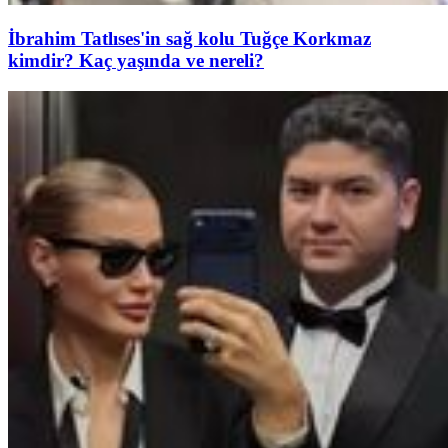
İbrahim Tatlıses'in sağ kolu Tuğçe Korkmaz
kimdir? Kaç yaşında ve nereli?