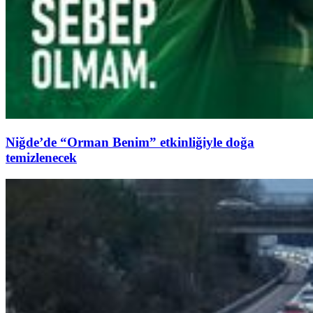
Niğde’de “Orman Benim” etkinliğiyle doğa
temizlenecek