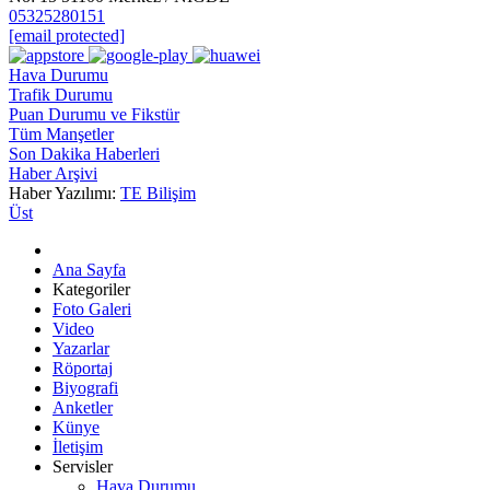
05325280151
[email protected]
Hava Durumu
Trafik Durumu
Puan Durumu ve Fikstür
Tüm Manşetler
Son Dakika Haberleri
Haber Arşivi
Haber Yazılımı:
TE Bilişim
Üst
Ana Sayfa
Kategoriler
Foto Galeri
Video
Yazarlar
Röportaj
Biyografi
Anketler
Künye
İletişim
Servisler
Hava Durumu