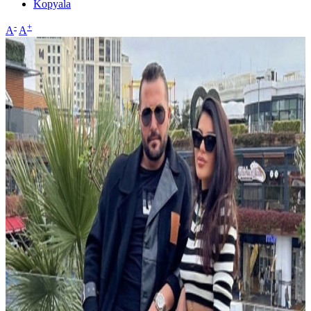
Kopyala
-
+
A
A