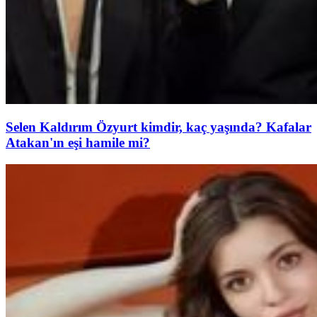
Selen Kaldırım Özyurt kimdir, kaç yaşında? Kafalar
Atakan'ın eşi hamile mi?