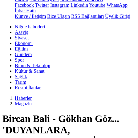
Facebook
Twitter
Instagram
Linkedin
Youtube
WhatsApp
İhbar Hattı
Künye / İletişim
Bize Ulaşın
RSS Bağlantıları
Üyelik Girişi
Niğde haberleri
Asayiş
Siyaset
Ekonomi
Eğitim
Gündem
Spor
Bilim & Teknoloji
Kültür & Sanat
Sağlık
Tarım
Resmi İlanlar
Haberler
Magazin
Bircan Bali - Gökhan Göz...
'DUYANLARA,