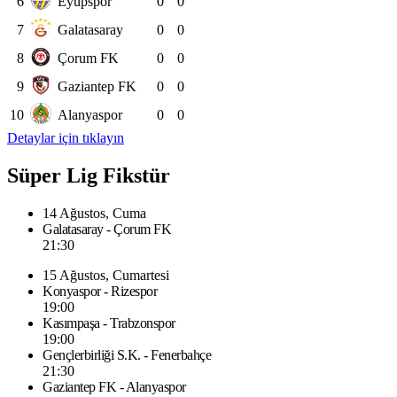
6
Eyüpspor
0
0
7
Galatasaray
0
0
8
Çorum FK
0
0
9
Gaziantep FK
0
0
10
Alanyaspor
0
0
Detaylar için tıklayın
Süper Lig Fikstür
14 Ağustos, Cuma
Galatasaray - Çorum FK
21:30
15 Ağustos, Cumartesi
Konyaspor - Rizespor
19:00
Kasımpaşa - Trabzonspor
19:00
Gençlerbirliği S.K. - Fenerbahçe
21:30
Gaziantep FK - Alanyaspor