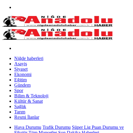
Niğde haberleri
Asayiş
Siyaset
Ekonomi
Eğitim
Gündem
Spor
Bilim & Teknoloji
Kültür & Sanat
Sağlık
Tarım
Resmi İlanlar
Hava Durumu
Trafik Durumu
Süper Lig Puan Durumu ve
Fikstür
Tüm Manşetler
Son Dakika Haberleri