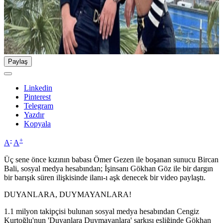
Paylaş
Linkedin
Pinterest
Telegram
Yazdır
Kopyala
-
+
A
A
Üç sene önce kızının babası Ömer Gezen ile boşanan sunucu Bircan
Bali, sosyal medya hesabından; İşinsanı Gökhan Göz ile bir dargın
bir barışık süren ilişkisinde ilanı-ı aşk denecek bir video paylaştı.
DUYANLARA, DUYMAYANLARA!
1.1 milyon takipçisi bulunan sosyal medya hesabından Cengiz
Kurtoğlu'nun 'Duyanlara Duymayanlara' şarkısı eşliğinde Gökhan