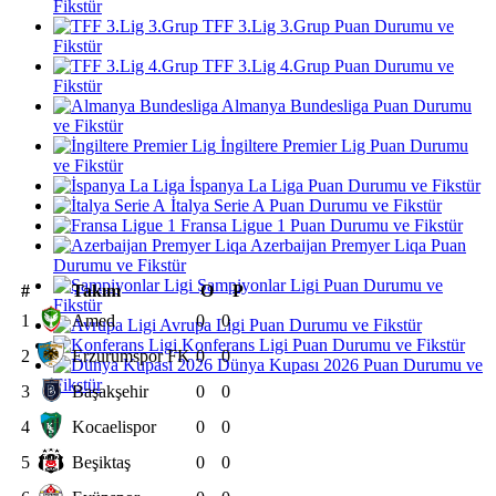
Fikstür
TFF 3.Lig 3.Grup Puan Durumu ve
Fikstür
TFF 3.Lig 4.Grup Puan Durumu ve
Fikstür
Almanya Bundesliga Puan Durumu
ve Fikstür
İngiltere Premier Lig Puan Durumu
ve Fikstür
İspanya La Liga Puan Durumu ve Fikstür
İtalya Serie A Puan Durumu ve Fikstür
Fransa Ligue 1 Puan Durumu ve Fikstür
Azerbaijan Premyer Liqa Puan
Durumu ve Fikstür
Şampiyonlar Ligi Puan Durumu ve
#
Takım
O
P
Fikstür
1
Amed
0
0
Avrupa Ligi Puan Durumu ve Fikstür
Konferans Ligi Puan Durumu ve Fikstür
2
Erzurumspor FK
0
0
Dünya Kupası 2026 Puan Durumu ve
Fikstür
3
Başakşehir
0
0
4
Kocaelispor
0
0
5
Beşiktaş
0
0