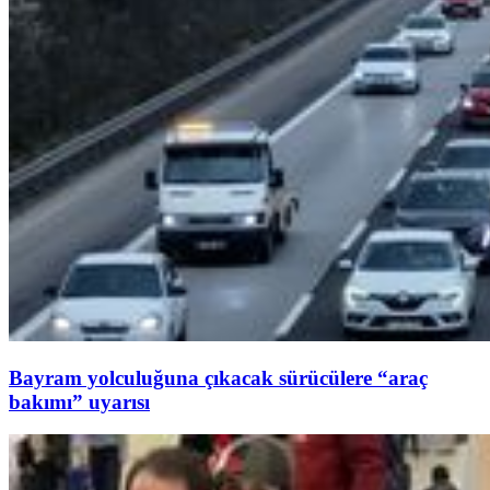
Bayram yolculuğuna çıkacak sürücülere “araç
bakımı” uyarısı