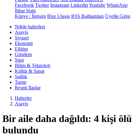
Facebook
Twitter
Instagram
Linkedin
Youtube
WhatsApp
İhbar Hattı
Künye / İletişim
Bize Ulaşın
RSS Bağlantıları
Üyelik Girişi
Niğde haberleri
Asayiş
Siyaset
Ekonomi
Eğitim
Gündem
Spor
Bilim & Teknoloji
Kültür & Sanat
Sağlık
Tarım
Resmi İlanlar
Haberler
Asayiş
Bir aile daha dağıldı: 4 kişi ölü
bulundu