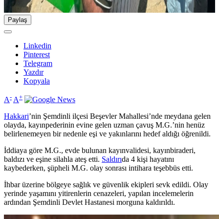
Paylaş
Linkedin
Pinterest
Telegram
Yazdır
Kopyala
-
+
A
A
Hakkari
’nin Şemdinli ilçesi Beşevler Mahallesi’nde meydana gelen
olayda, kayınpederinin evine gelen uzman çavuş M.G.’nin henüz
belirlenemeyen bir nedenle eşi ve yakınlarını hedef aldığı öğrenildi.
İddiaya göre M.G., evde bulunan kayınvalidesi, kayınbiraderi,
baldızı ve eşine silahla ateş etti.
Saldırı
da 4 kişi hayatını
kaybederken, şüpheli M.G. olay sonrası intihara teşebbüs etti.
İhbar üzerine bölgeye sağlık ve güvenlik ekipleri sevk edildi. Olay
yerinde yaşamını yitirenlerin cenazeleri, yapılan incelemelerin
ardından Şemdinli Devlet Hastanesi morguna kaldırıldı.