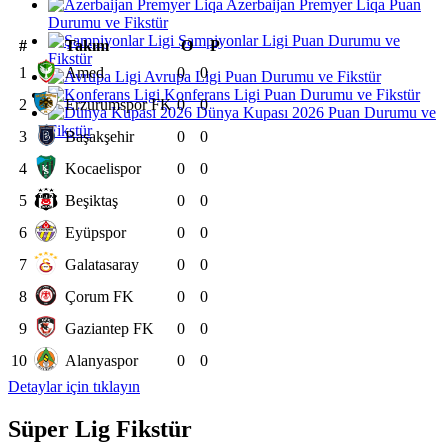
Azerbaijan Premyer Liqa Puan
Durumu ve Fikstür
Şampiyonlar Ligi Puan Durumu ve
#
Takım
O
P
Fikstür
1
Amed
0
0
Avrupa Ligi Puan Durumu ve Fikstür
Konferans Ligi Puan Durumu ve Fikstür
2
Erzurumspor FK
0
0
Dünya Kupası 2026 Puan Durumu ve
Fikstür
3
Başakşehir
0
0
4
Kocaelispor
0
0
5
Beşiktaş
0
0
6
Eyüpspor
0
0
7
Galatasaray
0
0
8
Çorum FK
0
0
9
Gaziantep FK
0
0
10
Alanyaspor
0
0
Detaylar için tıklayın
Süper Lig Fikstür