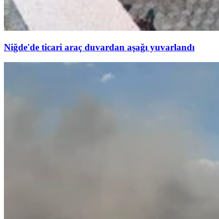
Niğde'de ticari araç duvardan aşağı yuvarlandı