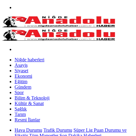
Niğde haberleri
Asayiş
Siyaset
Ekonomi
Eğitim
Gündem
Spor
Bilim & Teknoloji
Kültür & Sanat
Sağlık
Tarım
Resmi İlanlar
Hava Durumu
Trafik Durumu
Süper Lig Puan Durumu ve
Fikstür
Tüm Manşetler
Son Dakika Haberleri