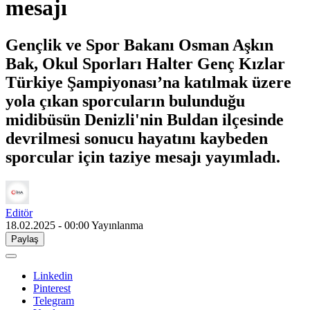
mesajı
Gençlik ve Spor Bakanı Osman Aşkın
Bak, Okul Sporları Halter Genç Kızlar
Türkiye Şampiyonası’na katılmak üzere
yola çıkan sporcuların bulunduğu
midibüsün Denizli'nin Buldan ilçesinde
devrilmesi sonucu hayatını kaybeden
sporcular için taziye mesajı yayımladı.
Editör
18.02.2025 - 00:00
Yayınlanma
Paylaş
Linkedin
Pinterest
Telegram