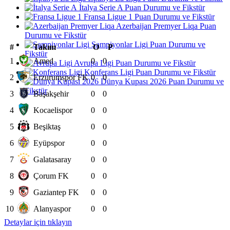
İtalya Serie A Puan Durumu ve Fikstür
Fransa Ligue 1 Puan Durumu ve Fikstür
Azerbaijan Premyer Liqa Puan
Durumu ve Fikstür
Şampiyonlar Ligi Puan Durumu ve
#
Takım
O
P
Fikstür
1
Amed
0
0
Avrupa Ligi Puan Durumu ve Fikstür
Konferans Ligi Puan Durumu ve Fikstür
2
Erzurumspor FK
0
0
Dünya Kupası 2026 Puan Durumu ve
Fikstür
3
Başakşehir
0
0
4
Kocaelispor
0
0
5
Beşiktaş
0
0
6
Eyüpspor
0
0
7
Galatasaray
0
0
8
Çorum FK
0
0
9
Gaziantep FK
0
0
10
Alanyaspor
0
0
Detaylar için tıklayın