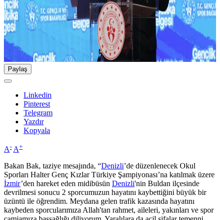
Paylaş
Linkedin
Pinterest
Telegram
Yazdır
Kopyala
-
+
A
A
Bakan Bak, taziye mesajında, “
Denizli
’de düzenlenecek Okul
Sporları Halter Genç Kızlar Türkiye Şampiyonası’na katılmak üzere
İzmir
’den hareket eden midibüsün
Denizli
'nin Buldan ilçesinde
devrilmesi sonucu 2 sporcumuzun hayatını kaybettiğini büyük bir
üzüntü ile öğrendim. Meydana gelen trafik kazasında hayatını
kaybeden sporcularımıza Allah'tan rahmet, aileleri, yakınları ve spor
camiamıza başsağlığı diliyorum. Yaralılara da acil şifalar temenni