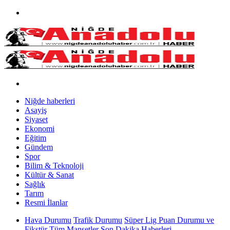
Niğde haberleri
Asayiş
Siyaset
Ekonomi
Eğitim
Gündem
Spor
Bilim & Teknoloji
Kültür & Sanat
Sağlık
Tarım
Resmi İlanlar
Hava Durumu
Trafik Durumu
Süper Lig Puan Durumu ve
Fikstür
Tüm Manşetler
Son Dakika Haberleri