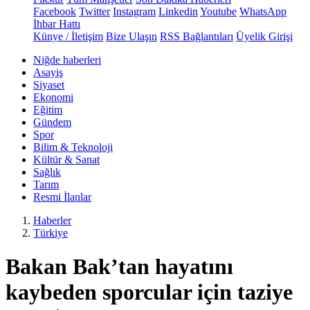
Facebook
Twitter
Instagram
Linkedin
Youtube
WhatsApp
İhbar Hattı
Künye / İletişim
Bize Ulaşın
RSS Bağlantıları
Üyelik Girişi
Niğde haberleri
Asayiş
Siyaset
Ekonomi
Eğitim
Gündem
Spor
Bilim & Teknoloji
Kültür & Sanat
Sağlık
Tarım
Resmi İlanlar
Haberler
Türkiye
Bakan Bak’tan hayatını
kaybeden sporcular için taziye