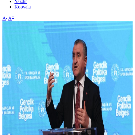
Yazdır
Kopyala
-
+
A
A